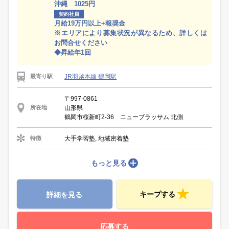
沖縄 1025円
契約社員
月給19万円以上+報奨金
※エリアにより募集状況が異なるため、詳しくは
お問合せください
◆昇給年1回
JR羽越本線 鶴岡駅
最寄り駅
〒997-0861
山形県
所在地
鶴岡市桜新町2-36 ニューブラッサム 北側
大手学習塾, 地域密着塾
特徴
もっと見る
キープする
詳細を見る
応募する