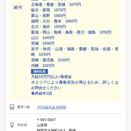
北海道・青森・茨城 1075円
給与
栃木・群馬 1070円
富山・長野 1065円
福岡・大分・熊本 1060円
石川・福井 1055円
新潟・岡山・島根・鳥取・香川・徳島 1050円
山口 1045円
宮城 1040円
岩手・秋田・山形・福島・愛媛・高知・佐賀・長
崎 1035円
宮崎・鹿児島 1030円
沖縄 1025円
契約社員
月給19万円以上+報奨金
※エリアにより募集状況が異なるため、詳しくは
お問合せください
◆昇給年1回
JR羽越本線 鶴岡駅
最寄り駅
〒997-0047
山形県
所在地
鶴岡市大塚町14-3 西側