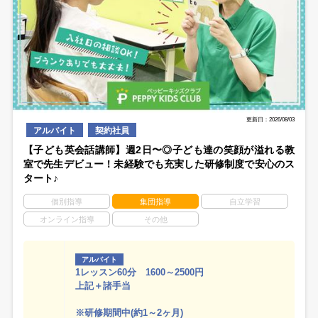
更新日：2026/08/03
アルバイト
契約社員
【子ども英会話講師】週2日〜◎子ども達の笑顔が溢れる教
室で先生デビュー！未経験でも充実した研修制度で安心のス
タート♪
個別指導
集団指導
自立学習
オンライン指導
その他
アルバイト
1レッスン60分 1600～2500円
上記＋諸手当
※研修期間中(約1～2ヶ月)