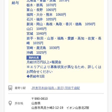
北海道・青森・茨城 1075円
給与
栃木・群馬 1070円
富山・長野 1065円
福岡・大分・熊本 1060円
石川・福井 1055円
新潟・岡山・島根・鳥取・香川・徳島 1050円
山口 1045円
宮城 1040円
岩手・秋田・山形・福島・愛媛・高知・佐賀・長
崎 1035円
宮崎・鹿児島 1030円
沖縄 1025円
契約社員
月給19万円以上+報奨金
※エリアにより募集状況が異なるため、詳しくは
お問合せください
◆昇給年1回
JR奥羽本線(福島～新庄) 羽前千歳駅
最寄り駅
〒990-0810
山形県
所在地
山形市馬見ケ崎2-12-19 イオン山形北2階