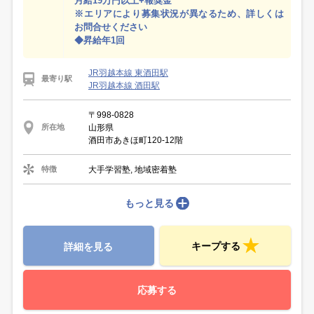
月給19万円以上+報奨金
※エリアにより募集状況が異なるため、詳しくは
お問合せください
◆昇給年1回
JR羽越本線 東酒田駅
最寄り駅
JR羽越本線 酒田駅
〒998-0828
山形県
所在地
酒田市あきほ町120-12階
大手学習塾, 地域密着塾
特徴
もっと見る
キープする
詳細を見る
応募する