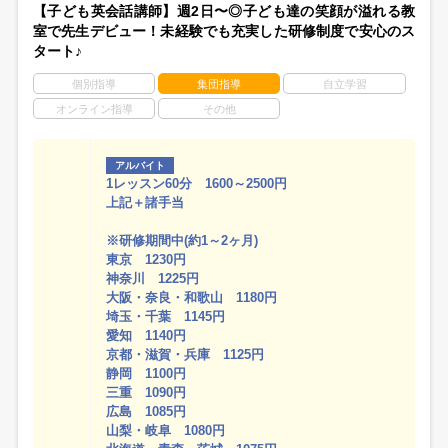
【子ども英会話講師】週2日〜◎子ども達の笑顔が溢れる教
室で先生デビュー！未経験でも充実した研修制度で安心のス
タート♪
個別指導
集団指導
自立学習
オンライン指導
その他
アルバイト
1レッスン60分 1600～2500円
上記＋諸手当
※研修期間中(約1～2ヶ月)
東京 1230円
神奈川 1225円
大阪・奈良・和歌山 1180円
埼玉・千葉 1145円
愛知 1140円
京都・滋賀・兵庫 1125円
静岡 1100円
三重 1090円
広島 1085円
山梨・岐阜 1080円