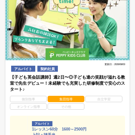
更新日：2026/08/03
アルバイト
契約社員
【子ども英会話講師】週2日〜◎子ども達の笑顔が溢れる教
室で先生デビュー！未経験でも充実した研修制度で安心のス
タート♪
個別指導
集団指導
自立学習
オンライン指導
その他
アルバイト
1レッスン60分 1600～2500円
上記＋諸手当