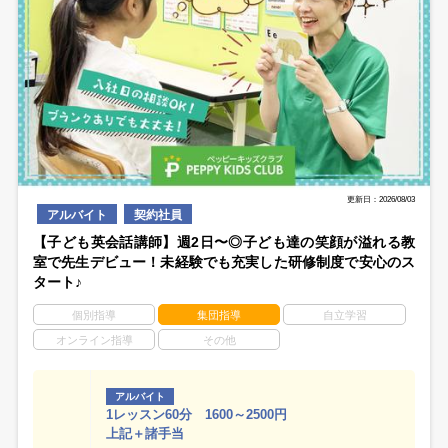
更新日：2026/08/03
アルバイト
契約社員
【子ども英会話講師】週2日〜◎子ども達の笑顔が溢れる教
室で先生デビュー！未経験でも充実した研修制度で安心のス
タート♪
個別指導
集団指導
自立学習
オンライン指導
その他
アルバイト
1レッスン60分 1600～2500円
上記＋諸手当