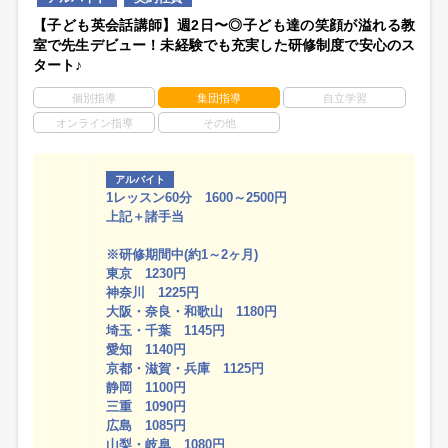
【子ども英会話講師】週2日〜◎子ども達の笑顔が溢れる教
室で先生デビュー！未経験でも充実した研修制度で安心のス
タート♪
個別指導
集団指導
自立学習
オンライン指導
その他
アルバイト
1レッスン60分 1600～2500円
上記＋諸手当
※研修期間中(約1～2ヶ月)
東京 1230円
神奈川 1225円
大阪・奈良・和歌山 1180円
埼玉・千葉 1145円
愛知 1140円
京都・滋賀・兵庫 1125円
静岡 1100円
三重 1090円
広島 1085円
山梨・岐阜 1080円