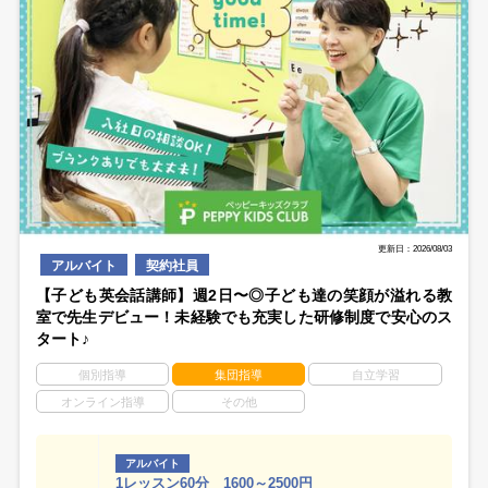
更新日：2026/08/03
アルバイト
契約社員
【子ども英会話講師】週2日〜◎子ども達の笑顔が溢れる教
室で先生デビュー！未経験でも充実した研修制度で安心のス
タート♪
個別指導
集団指導
自立学習
オンライン指導
その他
アルバイト
1レッスン60分 1600～2500円