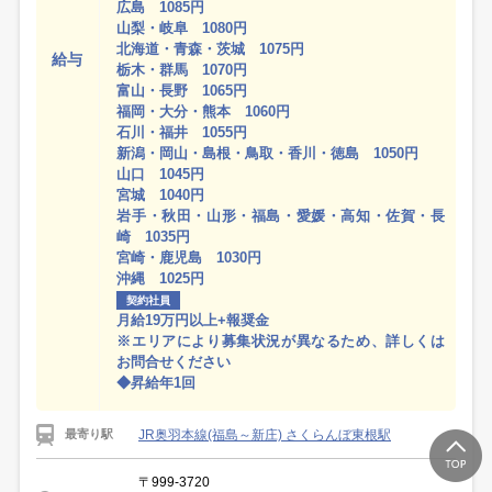
広島 1085円
山梨・岐阜 1080円
北海道・青森・茨城 1075円
給与
栃木・群馬 1070円
富山・長野 1065円
福岡・大分・熊本 1060円
石川・福井 1055円
新潟・岡山・島根・鳥取・香川・徳島 1050円
山口 1045円
宮城 1040円
岩手・秋田・山形・福島・愛媛・高知・佐賀・長
崎 1035円
宮崎・鹿児島 1030円
沖縄 1025円
契約社員
月給19万円以上+報奨金
※エリアにより募集状況が異なるため、詳しくは
お問合せください
◆昇給年1回
JR奥羽本線(福島～新庄) さくらんぼ東根駅
最寄り駅
〒999-3720