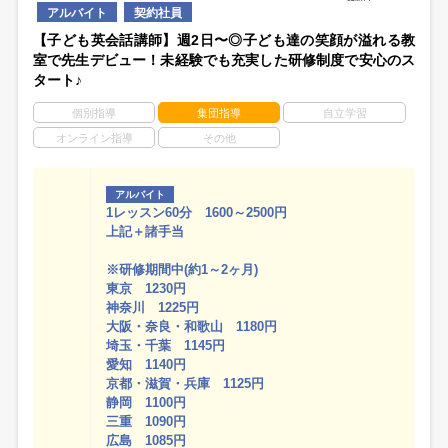
アルバイト
契約社員
【子ども英会話講師】週2日〜◎子ども達の笑顔が溢れる教
室で先生デビュー！未経験でも充実した研修制度で安心のス
タート♪
個別指導
集団指導
自立学習
オンライン指導
その他
アルバイト
1レッスン60分 1600～2500円
上記＋諸手当
※研修期間中(約1～2ヶ月)
東京 1230円
神奈川 1225円
大阪・奈良・和歌山 1180円
埼玉・千葉 1145円
愛知 1140円
京都・滋賀・兵庫 1125円
静岡 1100円
三重 1090円
広島 1085円