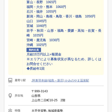
富山・長野 1065円
福岡・大分・熊本 1060円
石川・福井 1055円
新潟・岡山・島根・鳥取・香川・徳島 1050円
山口 1045円
宮城 1040円
岩手・秋田・山形・福島・愛媛・高知・佐賀・長
崎 1035円
宮崎・鹿児島 1030円
沖縄 1025円
契約社員
月給19万円以上+報奨金
※エリアにより募集状況が異なるため、詳しくは
お問合せください
◆昇給年1回
JR奥羽本線(福島～新庄) かみのやま温泉駅
最寄り駅
〒999-3143
山形県
所在地
上山市二日町10-25 2階
大手学習塾, 地域密着塾
特徴