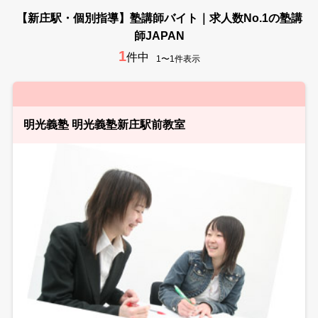
【新庄駅・個別指導】塾講師バイト｜求人数No.1の塾講
師JAPAN
1
件中
1〜1件表示
明光義塾 明光義塾新庄駅前教室