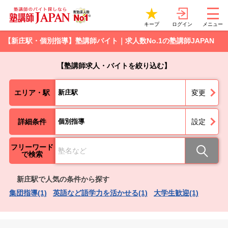
ログイン
キープ
メニュー
【新庄駅・個別指導】塾講師バイト｜求人数No.1の塾講師JAPAN
【塾講師求人・バイトを絞り込む】
エリア・駅
新庄駅
変更
詳細条件
個別指導
設定
フリーワード
で検索
新庄駅で人気の条件から探す
集団指導(1)
英語など語学力を活かせる(1)
大学生歓迎(1)