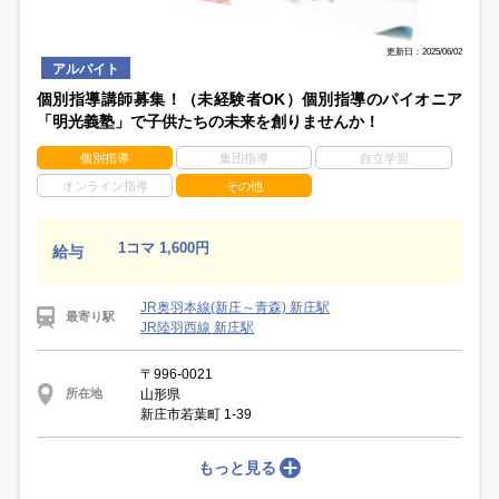
更新日：2025/06/02
アルバイト
個別指導講師募集！（未経験者OK）個別指導のパイオニア
「明光義塾」で子供たちの未来を創りませんか！
個別指導
集団指導
自立学習
オンライン指導
その他
1コマ 1,600円
給与
JR奥羽本線(新庄～青森) 新庄駅
最寄り駅
JR陸羽西線 新庄駅
〒996-0021
山形県
所在地
新庄市若葉町 1-39
もっと見る