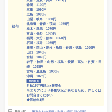
京都・滋賀・兵庫 1125円
静岡 1100円
三重 1090円
広島 1085円
山梨・岐阜 1080円
北海道・青森・茨城 1075円
給与
栃木・群馬 1070円
富山・長野 1065円
福岡・大分・熊本 1060円
石川・福井 1055円
新潟・岡山・島根・鳥取・香川・徳島 1050円
山口 1045円
宮城 1040円
岩手・秋田・山形・福島・愛媛・高知・佐賀・長
崎 1035円
宮崎・鹿児島 1030円
沖縄 1025円
契約社員
月給19万円以上+報奨金
※エリアにより募集状況が異なるため、詳しくは
お問合せください
◆昇給年1回
JR東北本線(黒磯～利府・盛岡) 新白河駅
最寄り駅