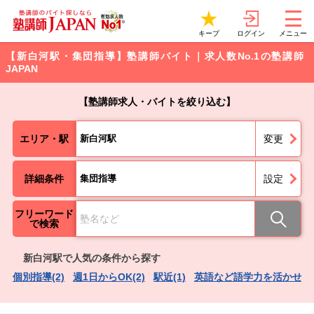
ログイン
キープ
メニュー
【新白河駅・集団指導】塾講師バイト｜求人数No.1の塾講師
JAPAN
【塾講師求人・バイトを絞り込む】
エリア・駅
新白河駅
変更
詳細条件
集団指導
設定
フリーワード
で検索
新白河駅で人気の条件から探す
個別指導(2)
週1日からOK(2)
駅近(1)
英語など語学力を活かせる(