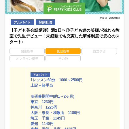
更新日：2026/08/03
アルバイト
契約社員
【子ども英会話講師】週2日〜◎子ども達の笑顔が溢れる教
室で先生デビュー！未経験でも充実した研修制度で安心のス
タート♪
個別指導
集団指導
自立学習
オンライン指導
その他
アルバイト
1レッスン60分 1600～2500円
上記＋諸手当
※研修期間中(約1～2ヶ月)
東京 1230円
神奈川 1225円
大阪・奈良・和歌山 1180円
埼玉・千葉 1145円
愛知 1140円