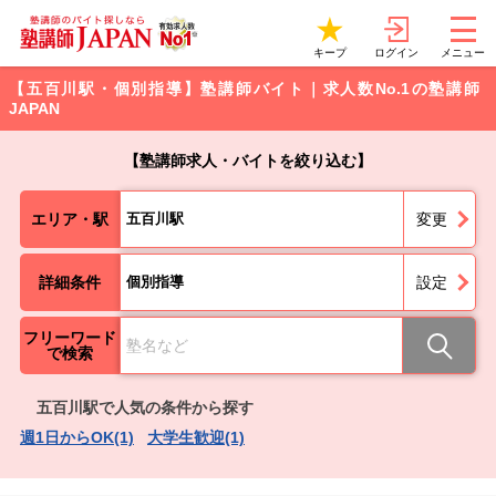
ログイン
キープ
メニュー
【五百川駅・個別指導】塾講師バイト｜求人数No.1の塾講師
JAPAN
【塾講師求人・バイトを絞り込む】
エリア・駅
五百川駅
変更
詳細条件
個別指導
設定
フリーワード
で検索
五百川駅で人気の条件から探す
週1日からOK(1)
大学生歓迎(1)