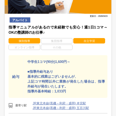
更新日：2026/03/23
アルバイト
指導マニュアルがあるので未経験でも安心！週1日1コマ～
OKの塾講師のお仕事♪
個別指導
集団指導
自立学習
オンライン指導
その他
中学生1コマ(90分)1,600円～
■指導外給与あり
給与
基本的に残業はございませんが、
上記コマ時間以外に業務が発生した場合は、指導
外給与が発生いたします。
指導外基本時給：1,033円
JR東北本線(黒磯～利府・盛岡) 本宮駅
最寄り駅
JR東北本線(黒磯～利府・盛岡) 五百川駅