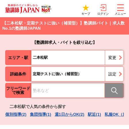
ログイン
キープ
メニュー
【二本松駅・定期テストに強い（補習型）】塾講師バイト｜求人数
No.1の塾講師JAPAN
【塾講師求人・バイトを絞り込む】
エリア・駅
二本松駅
変更
詳細条件
定期テストに強い（補習型）
設定
フリーワード
で検索
二本松駅で人気の条件から探す
個別指導(2)
集団指導(1)
週1日からOK(2)
駅近(1)
私服OK（服装