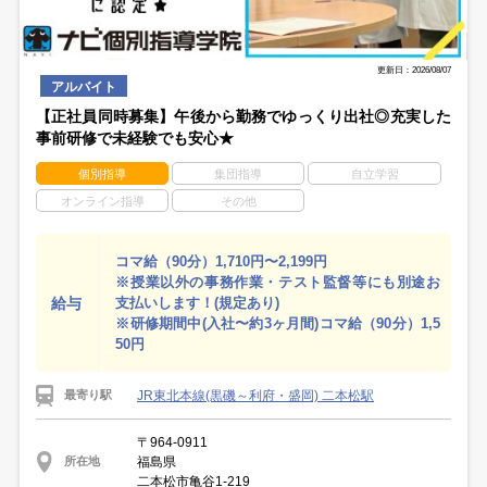
更新日：2026/08/07
アルバイト
【正社員同時募集】午後から勤務でゆっくり出社◎充実した
事前研修で未経験でも安心★
個別指導
集団指導
自立学習
オンライン指導
その他
コマ給（90分）1,710円〜2,199円
※授業以外の事務作業・テスト監督等にも別途お
給与
支払いします！(規定あり)
※研修期間中(入社〜約3ヶ月間)コマ給（90分）1,5
50円
JR東北本線(黒磯～利府・盛岡) 二本松駅
最寄り駅
〒964-0911
福島県
所在地
二本松市亀谷1-219