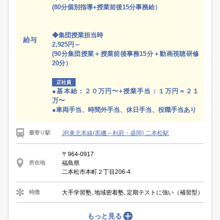
(80分個別指導+授業前後15分事務給）
◆集団授業担当時
給与
2,925円～
(90分集団授業＋授業前後事務15分＋動画視聴研修
20分）
正社員
●基本給：２０万円〜+授業手当：１万円＝２１
万〜
●車両手当、時間外手当、休日手当、役職手当あり
JR東北本線(黒磯～利府・盛岡) 二本松駅
最寄り駅
〒964-0917
福島県
所在地
二本松市本町２丁目206-4
大手学習塾, 地域密着塾, 定期テストに強い（補習型）
特徴
もっと見る