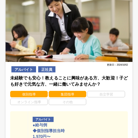
更新日：2024/10/02
アルバイト
正社員
未経験でも安心！教えることに興味がある方、大歓迎！子ど
も好きで元気な方、一緒に働いてみませんか？
個別指導
集団指導
自立学習
オンライン指導
その他
アルバイト
●給与例
◆個別指導担当時
1,970円〜