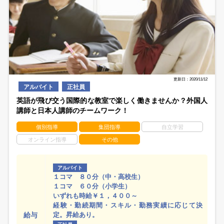
更新日：2020/11/12
アルバイト
正社員
英語が飛び交う国際的な教室で楽しく働きませんか？外国人
講師と日本人講師のチームワーク！
個別指導
集団指導
自立学習
オンライン指導
その他
アルバイト
１コマ ８０分（中・高校生）
１コマ ６０分（小学生）
いずれも時給￥１，４００～
経験・勤続期間・スキル・勤務実績に応じて決
給与
定。昇給あり。