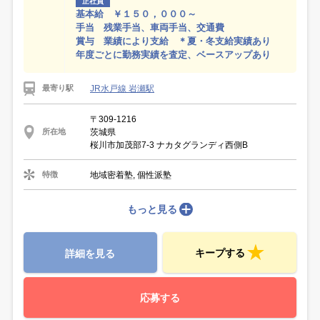
正社員
基本給 ￥１５０，０００～
手当 残業手当、車両手当、交通費
賞与 業績により支給 ＊夏・冬支給実績あり
年度ごとに勤務実績を査定、ベースアップあり
JR水戸線 岩瀬駅
最寄り駅
〒309-1216
茨城県
所在地
桜川市加茂部7-3 ナカタグランディ西側B
地域密着塾, 個性派塾
特徴
もっと見る
キープする
詳細を見る
応募する