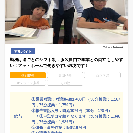
更新日：2026/07/29
アルバイト
勤務は週ごとのシフト制，服装自由で学業との両立もしやす
い！アットホームで働きやすい環境です！
個別指導
集団指導
自立学習
オンライン指導
その他
①通常授業：授業時給1,400円（50分授業：1,167
円，75分授業：1,750円）
②報告書記入等：時給1074円（10分：179円）
給与
＊①+②がコマ給となります（50分授業：1,346
円，75分授業：1,929円）
③研修・事務作業：時給1074円