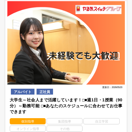
更新日：2026/05/20
アルバイト
正社員
大学生～社会人まで活躍しています！□■週1日・1授業（90
分）～勤務可能 □■あなたのスケジュールに合わせてお仕事
できます
個別指導
集団指導
自立学習
オンライン指導
その他