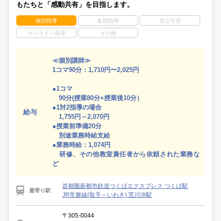
もたちと「感動共有」を目指します。
個別指導
集団指導
自立学習
オンライン指導
その他
≪個別講師≫
1コマ90分：1,710円〜2,025円
●1コマ
90分(授業80分+授業後10分）
●1対2指導の場合
給与
1,755円～2,070円
●授業前準備20分
別途業務時給支給
●業務時給：1,074円
研修、その他教室責任者から依頼された業務な
ど
首都圏新都市鉄道つくばエクスプレス つくば駅
最寄り駅
JR常磐線(取手～いわき) 荒川沖駅
〒305-0044