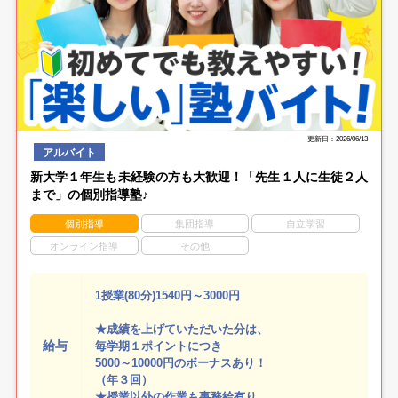
更新日：2026/06/13
アルバイト
新大学１年生も未経験の方も大歓迎！「先生１人に生徒２人
まで」の個別指導塾♪
個別指導
集団指導
自立学習
オンライン指導
その他
1授業(80分)1540円～3000円
★成績を上げていただいた分は、
給与
毎学期１ポイントにつき
5000～10000円のボーナスあり！
（年３回）
★授業以外の作業も事務給有り。