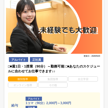
更新日：2026/05/20
アルバイト
正社員
□■週1日・1授業（90分）～勤務可能 □■あなたのスケジュー
ルに合わせてお仕事できます♪♪
個別指導
集団指導
自立学習
オンライン指導
その他
アルバイト
1コマ（90分）2,000円～3,000円
給与
正社員