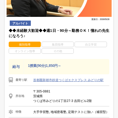
更新日：2026/05/28
アルバイト
◆◆未経験大歓迎◆◆週1日・90分～勤務ＯＫ！憧れの先生
になろう♪
個別指導
集団指導
自立学習
オンライン指導
その他
1授業(90分)1,850円～
給与
首都圏新都市鉄道つくばエクスプレス みどりの駅
最寄り駅
〒305-0881
茨城県
所在地
つくば市みどりの1丁目27-3 吉田ビル2階
大手学習塾, 地域密着塾, 定期テストに強い（補習型）
特徴