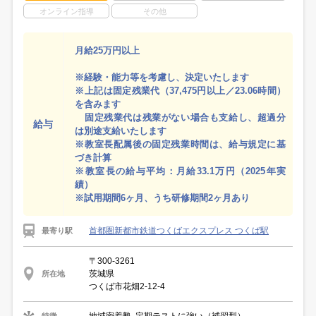
オンライン指導
その他
月給25万円以上
※経験・能力等を考慮し、決定いたします
※上記は固定残業代（37,475円以上／23.06時間）
を含みます
固定残業代は残業がない場合も支給し、超過分
給与
は別途支給いたします
※教室長配属後の固定残業時間は、給与規定に基
づき計算
※教室長の給与平均：月給33.1万円（2025年実
績）
※試用期間6ヶ月、うち研修期間2ヶ月あり
首都圏新都市鉄道つくばエクスプレス つくば駅
最寄り駅
〒300-3261
茨城県
所在地
つくば市花畑2-12-4
特徴