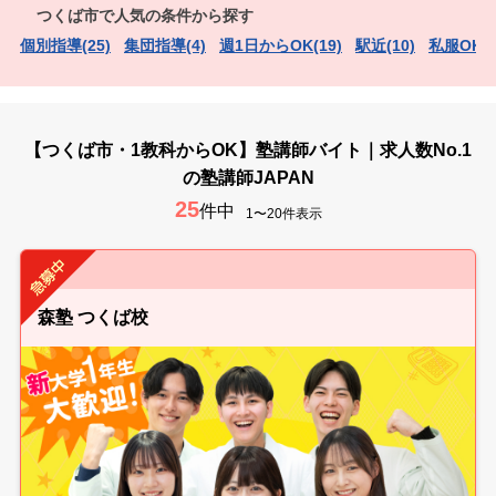
つくば市で人気の条件から探す
個別指導(25)
集団指導(4)
週1日からOK(19)
駅近(10)
私服OK（
【つくば市・1教科からOK】塾講師バイト｜求人数No.1
の塾講師JAPAN
25
件中
1〜20件表示
森塾 つくば校