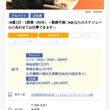
更新日：2026/05/20
アルバイト
正社員
□■週1日・1授業（90分）～勤務可能 □■あなたのスケジュー
ルに合わせてお仕事できます♪♪
個別指導
集団指導
自立学習
オンライン指導
その他
アルバイト
1コマ（90分）2000～3000円
時給換算1333円
給与
事務作業は1074円
公共機関の場合交通費支給(社内規定有り)
正社員
基本給160,000円～200,000円
首都圏新都市鉄道つくばエクスプレス つくば駅
最寄り駅
〒300-3257
茨城県
所在地