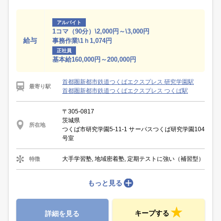
アルバイト
1コマ（90分）\2,000円～\3,000円
給与
事務作業\1ｈ1,074円
正社員
基本給160,000円～200,000円
首都圏新都市鉄道つくばエクスプレス 研究学園駅
最寄り駅
首都圏新都市鉄道つくばエクスプレス つくば駅
〒305-0817
茨城県
所在地
つくば市研究学園5-11-1 サーパスつくば研究学園104
号室
大手学習塾, 地域密着塾, 定期テストに強い（補習型）
特徴
もっと見る
キープする
詳細を見る