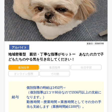
更新日：2026/07/06
アルバイト
地域密着型 親切・丁寧な指導がモットー あなたの力で子
どもたちのやる気を引き出してください！
個別指導
集団指導
自立学習
オンライン指導
その他
個別指導の時給は1452円～
（個別指導は1コマ80分なので1936円以上の支給に
給与
なります。）
勤務時間－授業時間＝業務時間としてその分の手
当も支給します（業務時間給1100円）。