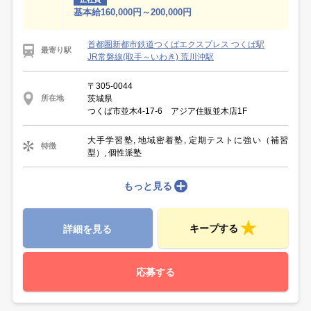
基本給160,000円～200,000円
首都圏新都市鉄道つくばエクスプレス つくば駅
最寄り駅
JR常磐線(取手～いわき) 荒川沖駅
〒305-0044
茨城県
所在地
つくば市並木4-17-6 アジア住販並木店1F
大手学習塾, 地域密着塾, 定期テストに強い（補習
特徴
型）, 個性派塾
もっと見る
キープする
詳細を見る
応募する