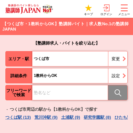
ログイン
キープ
メニュー
【つくば市・1教科からOK】塾講師バイト｜求人数No.1の塾講師
JAPAN
【塾講師求人・バイトを絞り込む】
エリア・駅
つくば市
変更
詳細条件
1教科からOK
設定
フリーワード
で検索
つくば市周辺の駅から【1教科からOK】で探す
つくば駅 (13)
荒川沖駅 (9)
土浦駅 (9)
研究学園駅 (8)
ひたち野う