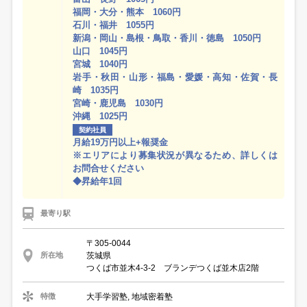
福岡・大分・熊本 1060円
石川・福井 1055円
新潟・岡山・島根・鳥取・香川・徳島 1050円
山口 1045円
宮城 1040円
岩手・秋田・山形・福島・愛媛・高知・佐賀・長
崎 1035円
宮崎・鹿児島 1030円
沖縄 1025円
契約社員
月給19万円以上+報奨金
※エリアにより募集状況が異なるため、詳しくは
お問合せください
◆昇給年1回
最寄り駅
〒305-0044
茨城県
所在地
つくば市並木4-3-2 ブランデつくば並木店2階
大手学習塾, 地域密着塾
特徴