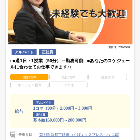
更新日：2026/05/20
アルバイト
正社員
□■週1日・1授業（90分）～勤務可能 □■あなたのスケジュー
ルに合わせてお仕事できます♪♪
個別指導
集団指導
自立学習
オンライン指導
その他
アルバイト
1コマ（90分）2,000円～3,000円
給与
正社員
基本給160,000円～200,000円
首都圏新都市鉄道つくばエクスプレス つくば駅
最寄り駅