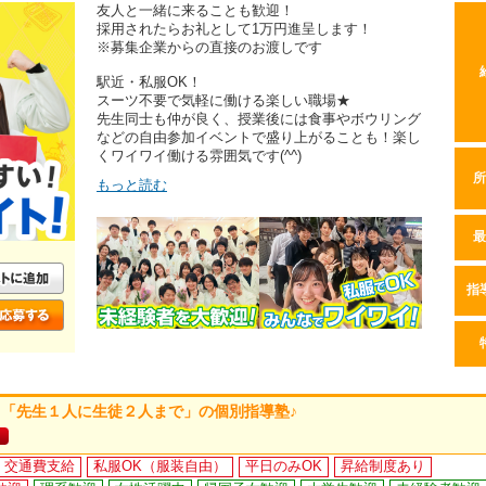
友人と一緒に来ることも歓迎！
採用されたらお礼として1万円進呈します！
※募集企業からの直接のお渡しです
駅近・私服OK！
スーツ不要で気軽に働ける楽しい職場★
先生同士も仲が良く、授業後には食事やボウリング
などの自由参加イベントで盛り上がることも！楽し
くワイワイ働ける雰囲気です(^^)
所
もっと読む
最
指
「先生１人に生徒２人まで」の個別指導塾♪
交通費支給
私服OK（服装自由）
平日のみOK
昇給制度あり