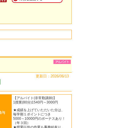
更新日：2026/06/13
【アルバイト(非常勤講師)】
1授業(80分)1540円～3000円
★成績を上げていただいた分は、
給与
毎学期１ポイントにつき
5000～10000円のボーナスあり！
（年３回）
★授業以外の作業も事務給有り。