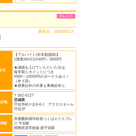
更新日：2026/06/13
【アルバイト(非常勤講師)】
1授業(80分)1540円～3000円
★成績を上げていただいた分は、
給与
毎学期１ポイントにつき
5000～10000円のボーナスあり！
（年３回）
★授業以外の作業も事務給有り。
〒302-0127
茨城県
在地
守谷市松ケ丘6-6-1 アクロスモール
守谷2F
首都圏新都市鉄道つくばエクスプレ
寄駅
ス 守谷駅
関東鉄道常総線 新守谷駅