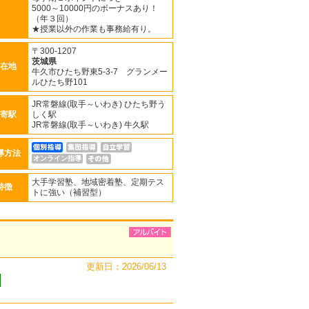
5000～10000円のボーナスあり！
（年３回）
★授業以外の作業も事務給有り。
〒300-1207
茨城県
在地
牛久市ひたち野東5-3-7 グランメー
ルひたち野101
JR常磐線(取手～いわき) ひたち野う
寄駅
しく駅
JR常磐線(取手～いわき) 牛久駅
導方法
オンライン指導
大手学習塾、地域密着塾、定期テス
特徴
トに強い（補習型）
更新日：2026/06/13