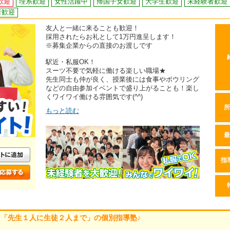
歓迎
理系歓迎
女性活躍中
帰国子女歓迎
大学生歓迎
未経験者歓迎
者歓迎
友人と一緒に来ることも歓迎！
採用されたらお礼として1万円進呈します！
※募集企業からの直接のお渡しです
駅近・私服OK！
スーツ不要で気軽に働ける楽しい職場★
先生同士も仲が良く、授業後には食事やボウリング
などの自由参加イベントで盛り上がることも！楽し
くワイワイ働ける雰囲気です(^^)
所
もっと読む
最
指
「先生１人に生徒２人まで」の個別指導塾♪