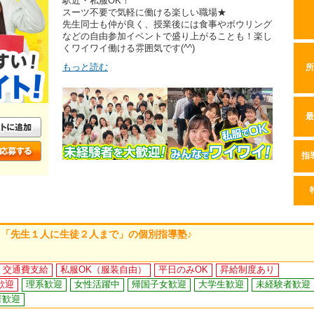
駅近・私服OK！
スーツ不要で気軽に働ける楽しい職場★
先生同士も仲が良く、授業後には食事やボウリング
などの自由参加イベントで盛り上がることも！楽し
くワイワイ働ける雰囲気です(^^)
もっと読む
所
最
指
「先生１人に生徒２人まで」の個別指導塾♪
交通費支給
私服OK（服装自由）
平日のみOK
昇給制度あり
歓迎
理系歓迎
女性活躍中
帰国子女歓迎
大学生歓迎
未経験者歓迎
者歓迎