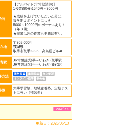
【アルバイト(非常勤講師)】
1授業(80分)1540円～3000円
★成績を上げていただいた分は、
給与
毎学期１ポイントにつき
5000～10000円のボーナスあり！
（年３回）
★授業以外の作業も事務給有り。
〒302-0004
在地
茨城県
取手市取手2-3-5 高島屋ビル4F
JR常磐線(取手～いわき) 取手駅
寄駅
JR常磐線(取手～いわき) 藤代駅
導方法
オンライン指導
大手学習塾、地域密着塾、定期テス
特徴
トに強い（補習型）
更新日：2026/06/13