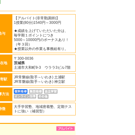
【アルバイト(非常勤講師)】
1授業(80分)1540円～3000円
★成績を上げていただいた分は、
給与
毎学期１ポイントにつき
5000～10000円のボーナスあり！
（年３回）
★授業以外の作業も事務給有り。
〒300-0036
在地
茨城県
土浦市大和町9-3 ウララ3ビル7階
JR常磐線(取手～いわき) 土浦駅
寄駅
JR常磐線(取手～いわき) 神立駅
導方法
オンライン指導
大手学習塾、地域密着塾、定期テス
特徴
トに強い（補習型）