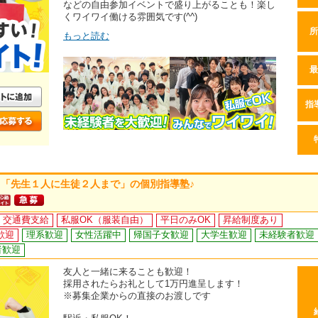
などの自由参加イベントで盛り上がることも！楽し
くワイワイ働ける雰囲気です(^^)
所
もっと読む
最
指
「先生１人に生徒２人まで」の個別指導塾♪
交通費支給
私服OK（服装自由）
平日のみOK
昇給制度あり
歓迎
理系歓迎
女性活躍中
帰国子女歓迎
大学生歓迎
未経験者歓迎
者歓迎
友人と一緒に来ることも歓迎！
採用されたらお礼として1万円進呈します！
※募集企業からの直接のお渡しです