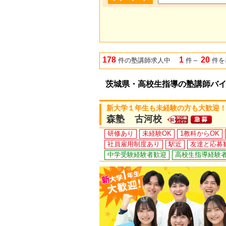
178
1
20
件の塾講師求人中
件～
件を
茨城県・高校生指導の塾講師バ
新大学１年生も未経験の方も大歓迎！
森塾 古河校
研修あり
未経験OK
1教科からOK
社員雇用制度あり
駅近
友達と応募
中学受験経験者歓迎
高校生指導経験