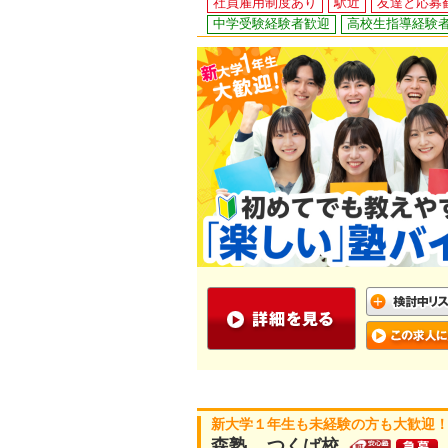
社員雇用制度あり
駅近
友達と応募
中学受験経験者歓迎
高校生指導経験
新大学１年生も未経験の方も大歓迎！
森塾 つくば校