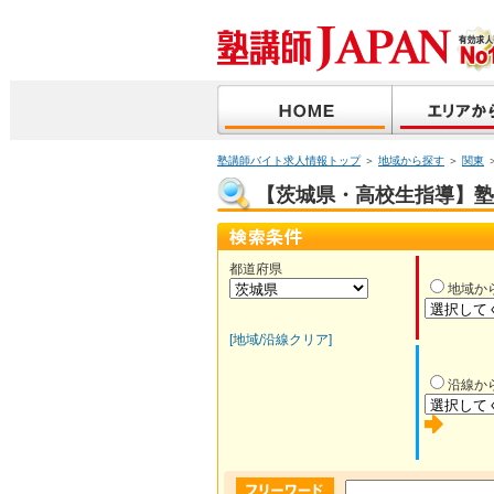
塾講師バイト求人情報トップ
＞
地域から探す
＞
関東
【茨城県・高校生指導】塾講
都道府県
地域か
[地域/沿線クリア]
沿線か