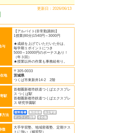
更新日：2026/06/13
【アルバイト(非常勤講師)】
1授業(80分)1540円～3000円
★成績を上げていただいた分は、
給与
毎学期１ポイントにつき
5000～10000円のボーナスあり！
（年３回）
★授業以外の作業も事務給有り。
〒305-0033
在地
茨城県
つくば市東新井14-2 2階
首都圏新都市鉄道つくばエクスプレ
ス つくば駅
寄駅
首都圏新都市鉄道つくばエクスプレ
ス 研究学園駅
導方法
オンライン指導
大手学習塾、地域密着塾、定期テス
特徴
トに強い（補習型）