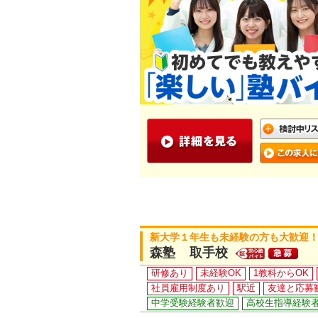
新大学１年生も未経験の方も大歓迎！
森塾 取手校
研修あり
未経験OK
1教科からOK
社員雇用制度あり
駅近
友達と応募
中学受験経験者歓迎
高校生指導経験