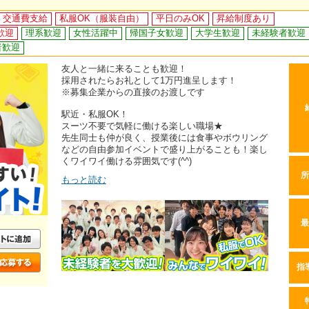
交通費支給
私服OK（服装自由）
平日のみOK
昇給制度あり
歓迎
理系歓迎
女性活躍中
帰国子女歓迎
大学生歓迎
未経験者歓迎
者歓迎
友人と一緒に来ることも歓迎！
採用されたらお礼として1万円進呈します！
※募集企業からの直接のお渡しです
駅近・私服OK！
スーツ不要で気軽に働ける楽しい職場★
先生同士も仲が良く、授業後には食事やボウリング
などの自由参加イベントで盛り上がることも！楽し
くワイワイ働ける雰囲気です(^^)
所
もっと読む
最
指