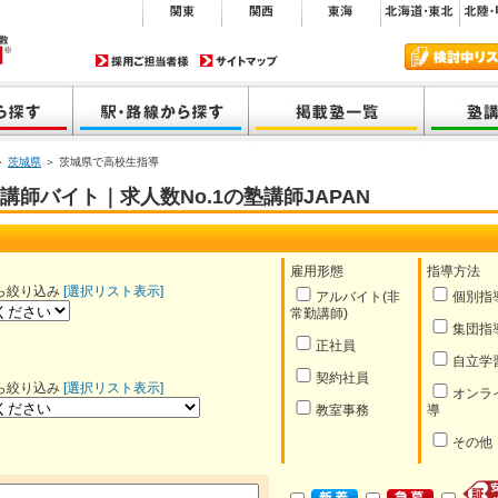
＞
茨城県
＞ 茨城県で高校生指導
師バイト｜求人数No.1の塾講師JAPAN
雇用形態
指導方法
ら絞り込み
[選択リスト表示]
アルバイト(非
個別指
常勤講師)
集団指
正社員
自立学
契約社員
ら絞り込み
[選択リスト表示]
オンラ
教室事務
導
その他