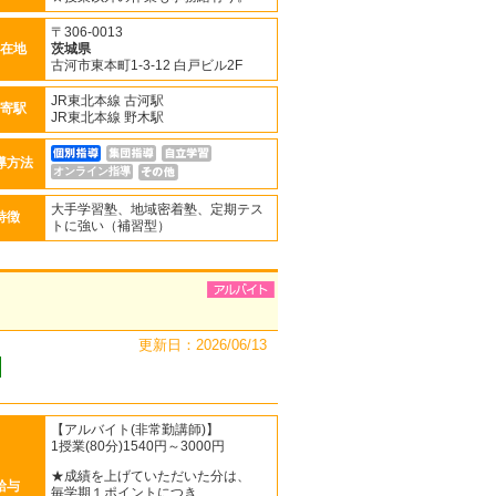
〒306-0013
在地
茨城県
古河市東本町1-3-12 白戸ビル2F
JR東北本線 古河駅
寄駅
JR東北本線 野木駅
導方法
オンライン指導
大手学習塾、地域密着塾、定期テス
特徴
トに強い（補習型）
更新日：2026/06/13
【アルバイト(非常勤講師)】
1授業(80分)1540円～3000円
★成績を上げていただいた分は、
給与
毎学期１ポイントにつき