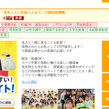
「先生１人に生徒２人まで」の個別指導塾♪
交通費支給
私服OK（服装自由）
平日のみOK
昇給制度あり
歓迎
理系歓迎
女性活躍中
帰国子女歓迎
大学生歓迎
未経験者歓迎
者歓迎
友人と一緒に来ることも歓迎！
採用されたらお礼として1万円進呈します！
※募集企業からの直接のお渡しです
駅近・私服OK！
スーツ不要で気軽に働ける楽しい職場★
先生同士も仲が良く、授業後には食事やボウリング
などの自由参加イベントで盛り上がることも！楽し
くワイワイ働ける雰囲気です(^^)
もっと読む
所
最