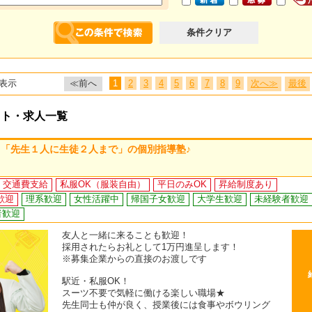
条件クリア
表示
≪前へ
1
2
3
4
5
6
7
8
9
次へ≫
最後
イト・求人一覧
「先生１人に生徒２人まで」の個別指導塾♪
交通費支給
私服OK（服装自由）
平日のみOK
昇給制度あり
歓迎
理系歓迎
女性活躍中
帰国子女歓迎
大学生歓迎
未経験者歓迎
者歓迎
友人と一緒に来ることも歓迎！
採用されたらお礼として1万円進呈します！
※募集企業からの直接のお渡しです
駅近・私服OK！
スーツ不要で気軽に働ける楽しい職場★
先生同士も仲が良く、授業後には食事やボウリング