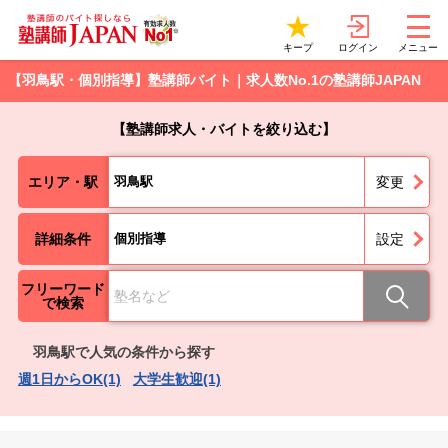
ログイン
キープ
メニュー
【羽鳥駅・個別指導】塾講師バイト｜求人数No.1の塾講師JAPAN
【塾講師求人・バイトを絞り込む】
エリア・駅
羽鳥駅
変更
詳細条件
個別指導
設定
フリーワード
で検索
羽鳥駅で人気の条件から探す
週1日からOK(1)
大学生歓迎(1)