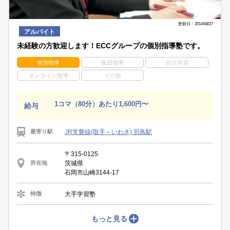
更新日：2014/08/27
アルバイト
未経験の方歓迎します！ECCグループの個別指導塾です。
個別指導
集団指導
自立学習
オンライン指導
その他
1コマ（80分）あたり1,600円〜
給与
JR常磐線(取手～いわき) 羽鳥駅
最寄り駅
〒315-0125
茨城県
所在地
石岡市山崎3144-17
大手学習塾
特徴
もっと見る