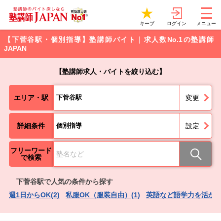
ログイン
キープ
メニュー
【下菅谷駅・個別指導】塾講師バイト｜求人数No.1の塾講師
JAPAN
【塾講師求人・バイトを絞り込む】
エリア・駅
下菅谷駅
変更
詳細条件
個別指導
設定
フリーワード
で検索
下菅谷駅で人気の条件から探す
週1日からOK(2)
私服OK（服装自由）(1)
英語など語学力を活かせる