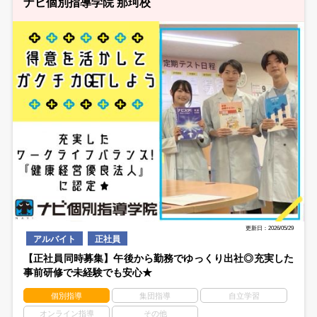
ナビ個別指導学院 那珂校
更新日：2026/05/29
アルバイト
正社員
【正社員同時募集】午後から勤務でゆっくり出社◎充実した
事前研修で未経験でも安心★
個別指導
集団指導
自立学習
オンライン指導
その他