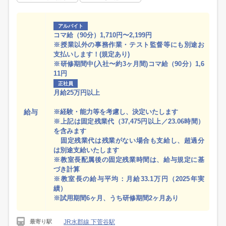
アルバイト
コマ給（90分）1,710円〜2,199円
※授業以外の事務作業・テスト監督等にも別途お
支払いします！(規定あり)
※研修期間中(入社〜約3ヶ月間)コマ給（90分）1,6
11円
正社員
月給25万円以上
給与
※経験・能力等を考慮し、決定いたします
※上記は固定残業代（37,475円以上／23.06時間）
を含みます
固定残業代は残業がない場合も支給し、超過分
は別途支給いたします
※教室長配属後の固定残業時間は、給与規定に基
づき計算
※教室長の給与平均：月給33.1万円（2025年実
績）
※試用期間6ヶ月、うち研修期間2ヶ月あり
JR水郡線 下菅谷駅
最寄り駅