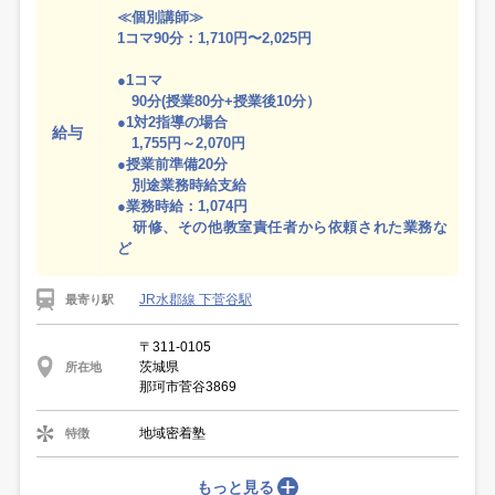
≪個別講師≫
1コマ90分：1,710円〜2,025円
●1コマ
90分(授業80分+授業後10分）
●1対2指導の場合
給与
1,755円～2,070円
●授業前準備20分
別途業務時給支給
●業務時給：1,074円
研修、その他教室責任者から依頼された業務な
ど
JR水郡線 下菅谷駅
最寄り駅
〒311-0105
茨城県
所在地
那珂市菅谷3869
地域密着塾
特徴
もっと見る