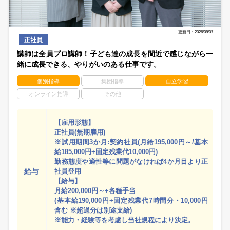
更新日：2026/08/07
正社員
講師は全員プロ講師！子ども達の成長を間近で感じながら一
緒に成長できる、やりがいのある仕事です。
個別指導
集団指導
自立学習
オンライン指導
その他
【雇用形態】
正社員(無期雇用)
※試用期間3か月:契約社員(月給195,000円～/基本
給185,000円+固定残業代10,000円)
勤務態度や適性等に問題がなければ4か月目より正
給与
社員登用
【給与】
月給200,000円～+各種手当
(基本給190,000円+固定残業代7時間分・10,000円
含む ※超過分は別途支給)
※能力・経験等を考慮し当社規程により決定。