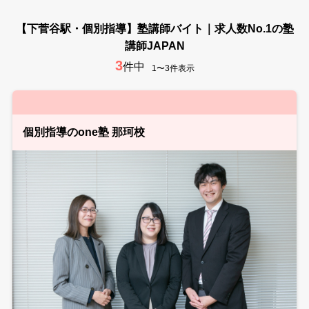
【下菅谷駅・個別指導】塾講師バイト｜求人数No.1の塾
講師JAPAN
3
件中
1〜3件表示
個別指導のone塾 那珂校