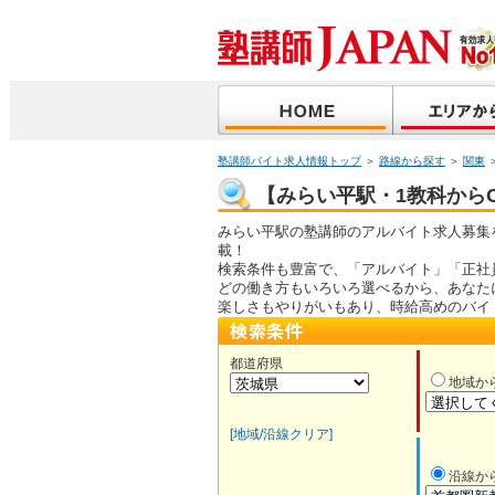
塾講師バイト求人情報トップ
＞
路線から探す
＞
関東
【みらい平駅・1教科からO
みらい平駅の塾講師のアルバイト求人募集
載！
検索条件も豊富で、「アルバイト」「正社
どの働き方もいろいろ選べるから、あなた
楽しさもやりがいもあり、時給高めのバイ
都道府県
地域か
[地域/沿線クリア]
沿線か