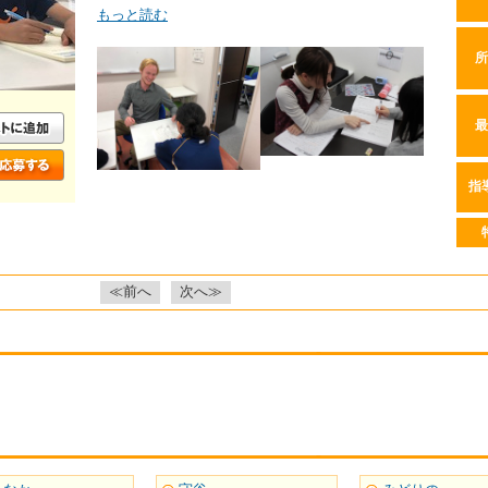
もっと読む
所
最
指
≪前へ
次へ≫