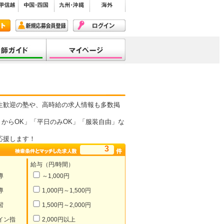
生歓迎の塾や、高時給の求人情報も多数掲
からOK」「平日のみOK」「服装自由」な
応援します！
3
給与（円/時間）
導
～1,000円
導
1,000円～1,500円
習
1,500円～2,000円
イン指
2,000円以上