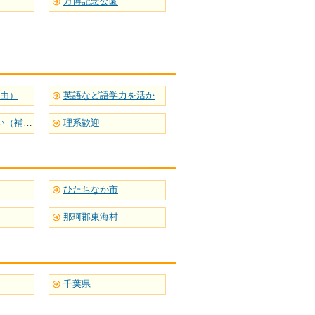
万博記念公園
自由）
英語など語学力を活かせる
定期テストに強い（補習型）
理系歓迎
ひたちなか市
那珂郡東海村
千葉県