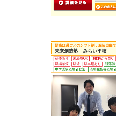
勤務は週ごとのシフト制，服装自由
未来創造塾 みらい平校
研修あり
未経験OK
1教科からOK
職場禁煙
駅近
駐車場あり
理系歓
中学受験経験者歓迎
高校生指導経験