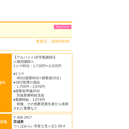
更新日：2026/04/09
【アルバイト(非常勤講師)】
≪個別講師≫
1コマ90分：1,710円〜2,025円
●1コマ
90分(授業80分+授業後10分）
●1対2指導の場合
給与
1,755円～2,070円
●授業前準備20分
別途業務時給支給
●業務時給：1,074円
研修、その他教室責任者から依頼
された業務など
〒300-2417
在地
茨城県
つくばみらい市富士見ヶ丘1-28-4