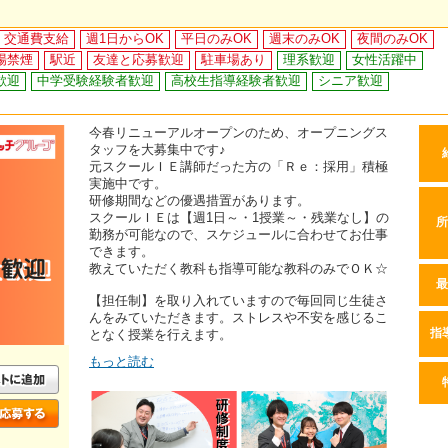
交通費支給
週1日からOK
平日のみOK
週末のみOK
夜間のみOK
場禁煙
駅近
友達と応募歓迎
駐車場あり
理系歓迎
女性活躍中
歓迎
中学受験経験者歓迎
高校生指導経験者歓迎
シニア歓迎
今春リニューアルオープンのため、オープニングス
タッフを大募集中です♪
元スクールＩＥ講師だった方の「Ｒｅ：採用」積極
実施中です。
研修期間などの優遇措置があります。
スクールＩＥは【週1日～・1授業～・残業なし】の
所
勤務が可能なので、スケジュールに合わせてお仕事
できます。
教えていただく教科も指導可能な教科のみでＯＫ☆
最
【担任制】を取り入れていますので毎回同じ生徒さ
んをみていただきます。ストレスや不安を感じるこ
となく授業を行えます。
指
もっと読む