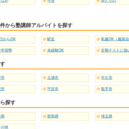
たなか
守谷
みどりの
件から塾講師アルバイトを探す
日からOK
駅近
私服OK（服装
手学習塾
未経験OK
す
戸市
土浦市
牛久市
河市
守谷市
取手市
ら探す
木県
群馬県
埼玉県
奈川県