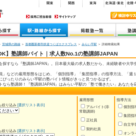
＞
茨城県の路線
＞
首都圏新都市鉄道つくばエクスプレス
＞
みらい平駅
＞ 詳細検索結果
K】塾講師バイト｜求人数No.1の塾講師JAPAN
を探すなら『塾講師JAPAN』。日本最大級の求人数だから、未経験者や大学
員」などの雇用形態をはじめ、「個別指導」「集団指導」の指導方法、「週１
にぴったりのみらい平駅の塾バイト情報がきっと見つかるはず。
トなら塾講師！『塾講師JAPAN』はみらい平駅の「塾で働きたい」あなたを
雇用形態
指導方法
ら絞り込み
[選択リスト表示]
アルバイト(非
個別指
常勤講師)
集団指
正社員
自立学
契約社員
ら絞り込み
[選択リスト表示]
オンラ