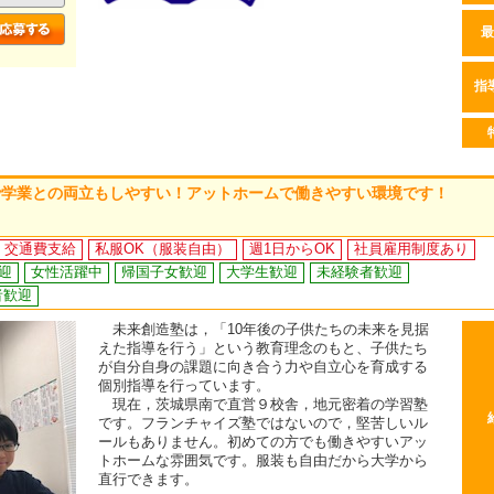
最
指
で学業との両立もしやすい！アットホームで働きやすい環境です！
交通費支給
私服OK（服装自由）
週1日からOK
社員雇用制度あり
迎
女性活躍中
帰国子女歓迎
大学生歓迎
未経験者歓迎
者歓迎
未来創造塾は，「10年後の子供たちの未来を見据
えた指導を行う」という教育理念のもと、子供たち
が自分自身の課題に向き合う力や自立心を育成する
個別指導を行っています。
現在，茨城県南で直営９校舎，地元密着の学習塾
です。フランチャイズ塾ではないので，堅苦しいル
ールもありません。初めての方でも働きやすいアッ
トホームな雰囲気です。服装も自由だから大学から
直行できます。