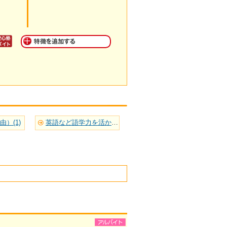
）(1)
英語など語学力を活かせる(1)
～