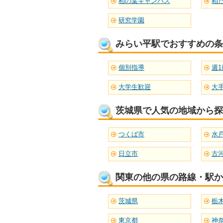
柏の葉キャンパス
柏
研究学園
みらい平駅でおすすめの条
個別指導
週1
大学生歓迎
大
茨城県で人気の地域から探
つくば市
水
日立市
古
関東の他の県の路線・駅か
茨城県
栃
東京都
神