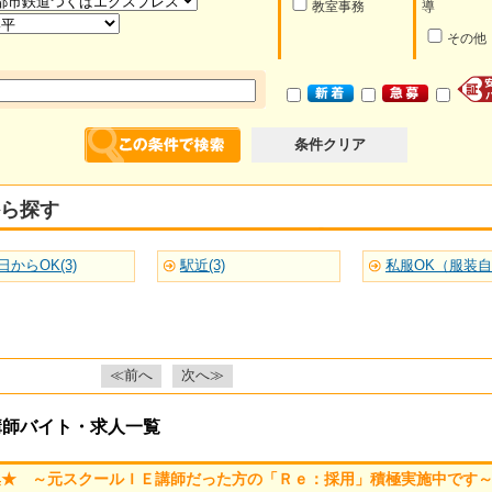
教室事務
導
その他
条件クリア
ら探す
日からOK(3)
駅近(3)
私服OK（服装自由
≪前へ
次へ≫
講師バイト・求人一覧
集★ ～元スクールＩＥ講師だった方の「Ｒｅ：採用」積極実施中です