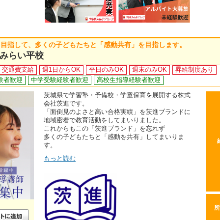
を目指して、多くの子どもたちと「感動共有」を目指します。
みらい平校
交通費支給
週1日からOK
平日のみOK
週末のみOK
昇給制度あり
験者歓迎
中学受験経験者歓迎
高校生指導経験者歓迎
茨城県で学習塾・予備校・学童保育を展開する株式
会社茨進です。
「面倒見のよさと高い合格実績」を茨進ブランドに
地域密着で教育活動をしてまいりました。
これからもこの「茨進ブランド」を忘れず
多くの子どもたちと「感動を共有」してまいりま
す。
もっと読む
所