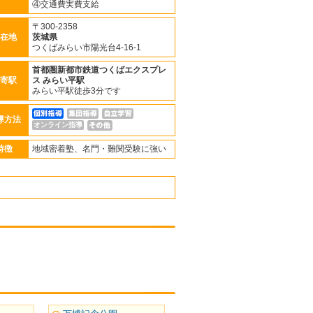
④交通費実費支給
〒300-2358
在地
茨城県
つくばみらい市陽光台4-16-1
首都圏新都市鉄道つくばエクスプレ
寄駅
ス
みらい平駅
みらい平駅徒歩3分です
導方法
オンライン指導
特徴
地域密着塾、名門・難関受験に強い