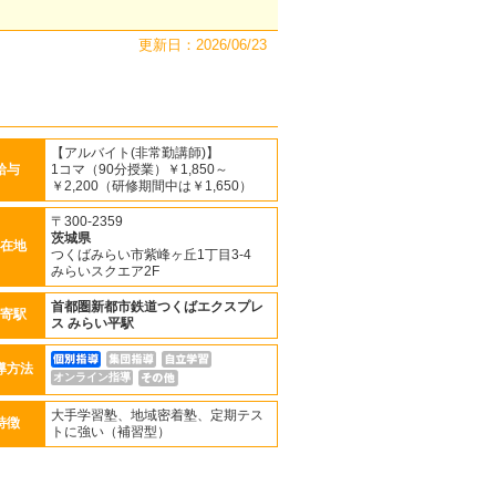
更新日：2026/06/23
【アルバイト(非常勤講師)】
給与
1コマ（90分授業）￥1,850～
￥2,200（研修期間中は￥1,650）
〒300-2359
茨城県
在地
つくばみらい市紫峰ヶ丘1丁目3-4
みらいスクエア2F
首都圏新都市鉄道つくばエクスプレ
寄駅
ス
みらい平駅
導方法
オンライン指導
大手学習塾、地域密着塾、定期テス
特徴
トに強い（補習型）