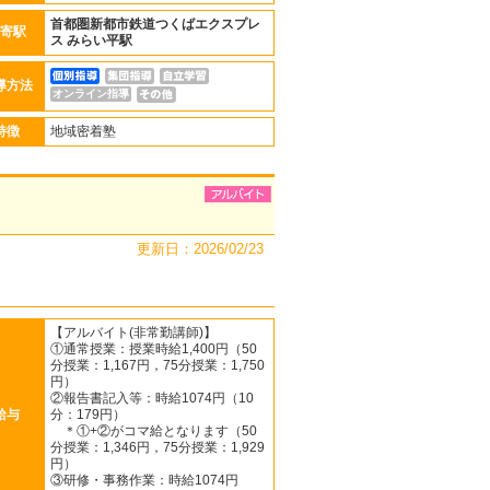
首都圏新都市鉄道つくばエクスプレ
寄駅
ス
みらい平駅
導方法
オンライン指導
特徴
地域密着塾
更新日：2026/02/23
【アルバイト(非常勤講師)】
①通常授業：授業時給1,400円（50
分授業：1,167円，75分授業：1,750
円）
②報告書記入等：時給1074円（10
給与
分：179円）
＊①+②がコマ給となります（50
分授業：1,346円，75分授業：1,929
円）
③研修・事務作業：時給1074円