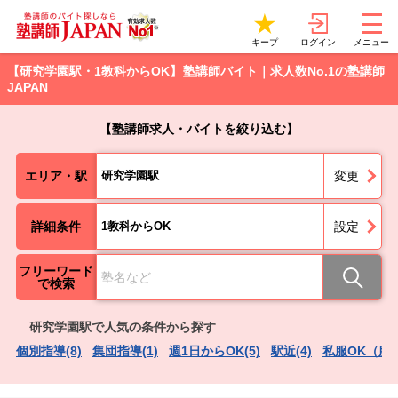
ログイン
キープ
メニュー
【研究学園駅・1教科からOK】塾講師バイト｜求人数No.1の塾講師
JAPAN
【塾講師求人・バイトを絞り込む】
エリア・駅
研究学園駅
変更
詳細条件
1教科からOK
設定
フリーワード
で検索
研究学園駅で人気の条件から探す
個別指導(8)
集団指導(1)
週1日からOK(5)
駅近(4)
私服OK（服装