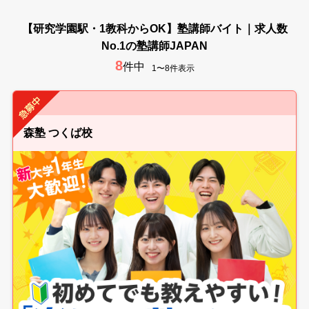
【研究学園駅・1教科からOK】塾講師バイト｜求人数
No.1の塾講師JAPAN
8
件中
1〜8件表示
森塾 つくば校