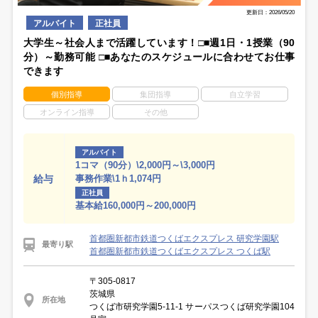
更新日：2026/05/20
アルバイト
正社員
大学生～社会人まで活躍しています！□■週1日・1授業（90
分）～勤務可能 □■あなたのスケジュールに合わせてお仕事
できます
個別指導
集団指導
自立学習
オンライン指導
その他
アルバイト
1コマ（90分）\2,000円～\3,000円
給与
事務作業\1ｈ1,074円
正社員
基本給160,000円～200,000円
首都圏新都市鉄道つくばエクスプレス 研究学園駅
最寄り駅
首都圏新都市鉄道つくばエクスプレス つくば駅
〒305-0817
茨城県
所在地
つくば市研究学園5-11-1 サーパスつくば研究学園104