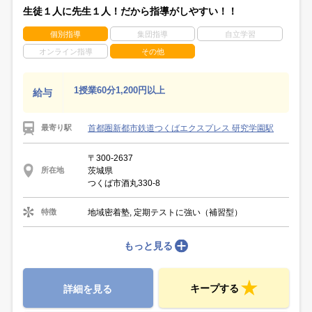
生徒１人に先生１人！だから指導がしやすい！！
個別指導
集団指導
自立学習
オンライン指導
その他
1授業60分1,200円以上
給与
首都圏新都市鉄道つくばエクスプレス 研究学園駅
最寄り駅
〒300-2637
茨城県
所在地
つくば市酒丸330-8
地域密着塾, 定期テストに強い（補習型）
特徴
もっと見る
キープする
詳細を見る