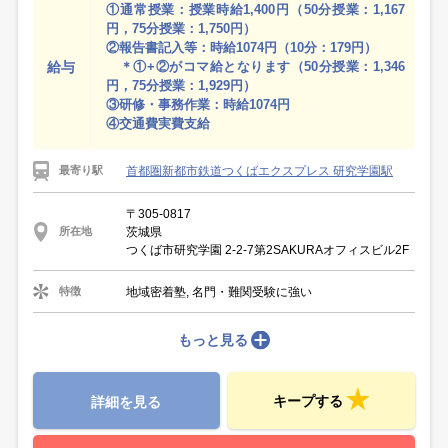
①通常授業：授業時給1,400円（50分授業：1,167
円，75分授業：1,750円）
②報告書記入等：時給1074円（10分：179円）
給与
＊①+②がコマ給となります（50分授業：1,346
円，75分授業：1,929円）
③研修・事務作業：時給1074円
④交通費実費支給
首都圏新都市鉄道つくばエクスプレス 研究学園駅
最寄り駅
〒305-0817
茨城県
所在地
つくば市研究学園 2-2-7第2SAKURAオフィスビル2F
地域密着塾, 名門・難関受験に強い
特徴
もっと見る
キープする
詳細を見る