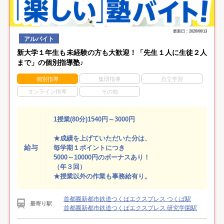
更新日：2026/06/13
アルバイト
新大学１年生も未経験の方も大歓迎！「先生１人に生徒２人
まで」の個別指導塾♪
個別指導
集団指導
自立学習
オンライン指導
その他
1授業(80分)1540円～3000円
★成績を上げていただいた分は、
給与
毎学期１ポイントにつき
5000～10000円のボーナスあり！
（年３回）
★授業以外の作業も事務給有り。
首都圏新都市鉄道つくばエクスプレス つくば駅
最寄り駅
首都圏新都市鉄道つくばエクスプレス 研究学園駅