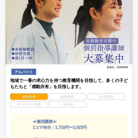
更新日：2026/04/09
アルバイト
地域で一番の求心力を持つ教育機関を目指して、多くの子ど
もたちと「感動共有」を目指します。
個別指導
集団指導
自立学習
オンライン指導
その他
≪個別講師≫
1コマ90分：1,710円〜2,025円