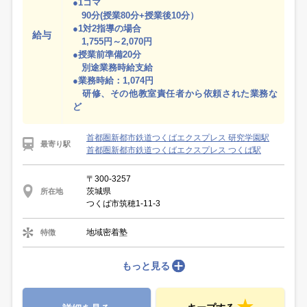
●1コマ
90分(授業80分+授業後10分）
●1対2指導の場合
給与
1,755円～2,070円
●授業前準備20分
別途業務時給支給
●業務時給：1,074円
研修、その他教室責任者から依頼された業務な
ど
首都圏新都市鉄道つくばエクスプレス 研究学園駅
最寄り駅
首都圏新都市鉄道つくばエクスプレス つくば駅
〒300-3257
茨城県
所在地
つくば市筑穂1-11-3
地域密着塾
特徴
もっと見る