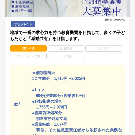
更新日：2026/04/09
アルバイト
地域で一番の求心力を持つ教育機関を目指して、多くの子ど
もたちと「感動共有」を目指します。
個別指導
集団指導
自立学習
オンライン指導
その他
≪個別講師≫
1コマ90分：1,710円〜2,025円
●1コマ
90分(授業80分+授業後10分）
●1対2指導の場合
給与
1,755円～2,070円
●授業前準備20分
別途業務時給支給
●業務時給：1,074円
研修、その他教室責任者から依頼された業務な