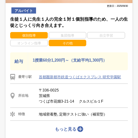
更新日：2025/09/30
アルバイト
生徒１人に先生１人の完全１対１個別指導のため、一人の生
徒とじっくり向き合えます。
個別指導
集団指導
自立学習
オンライン指導
その他
1授業60分1,200円～（支給平均1,300円）
給与
首都圏新都市鉄道つくばエクスプレス 研究学園駅
最寄り駅
〒336-0025
茨城県
所在地
つくば市花畑3-21-14 クルスビル１F
地域密着塾, 定期テストに強い（補習型）
特徴
もっと見る