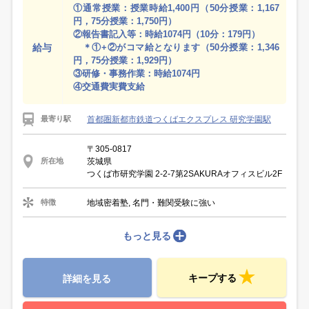
①通常授業：授業時給1,400円（50分授業：1,167
円，75分授業：1,750円）
②報告書記入等：時給1074円（10分：179円）
給与
＊①+②がコマ給となります（50分授業：1,346
円，75分授業：1,929円）
③研修・事務作業：時給1074円
④交通費実費支給
首都圏新都市鉄道つくばエクスプレス 研究学園駅
最寄り駅
〒305-0817
茨城県
所在地
つくば市研究学園 2-2-7第2SAKURAオフィスビル2F
地域密着塾, 名門・難関受験に強い
特徴
もっと見る
キープする
詳細を見る