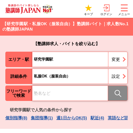
ログイン
キープ
メニュー
【研究学園駅・私服OK（服装自由）】塾講師バイト｜求人数No.1
の塾講師JAPAN
【塾講師求人・バイトを絞り込む】
エリア・駅
研究学園駅
変更
詳細条件
私服OK（服装自由）
設定
フリーワード
で検索
研究学園駅で人気の条件から探す
個別指導(8)
集団指導(1)
週1日からOK(5)
駅近(4)
英語など語学