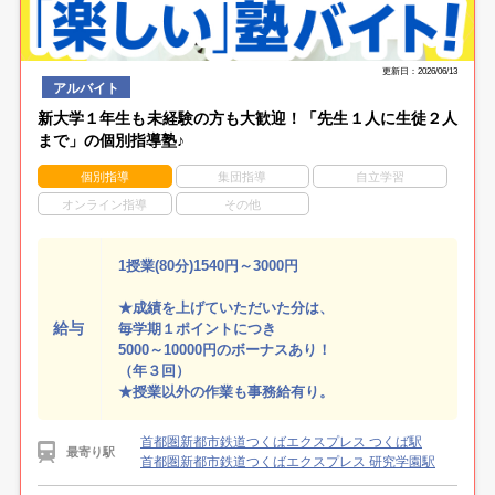
更新日：2026/06/13
アルバイト
新大学１年生も未経験の方も大歓迎！「先生１人に生徒２人
まで」の個別指導塾♪
個別指導
集団指導
自立学習
オンライン指導
その他
1授業(80分)1540円～3000円
★成績を上げていただいた分は、
給与
毎学期１ポイントにつき
5000～10000円のボーナスあり！
（年３回）
★授業以外の作業も事務給有り。
首都圏新都市鉄道つくばエクスプレス つくば駅
最寄り駅
首都圏新都市鉄道つくばエクスプレス 研究学園駅