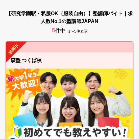
【研究学園駅・私服OK（服装自由）】塾講師バイト｜求
人数No.1の塾講師JAPAN
5
件中
1〜5件表示
森塾 つくば校