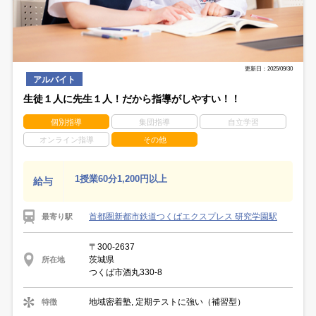
更新日：2025/09/30
アルバイト
生徒１人に先生１人！だから指導がしやすい！！
個別指導
集団指導
自立学習
オンライン指導
その他
1授業60分1,200円以上
給与
首都圏新都市鉄道つくばエクスプレス 研究学園駅
最寄り駅
〒300-2637
茨城県
所在地
つくば市酒丸330-8
地域密着塾, 定期テストに強い（補習型）
特徴