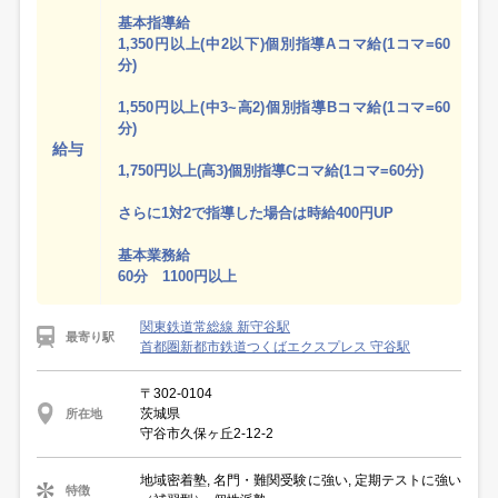
基本指導給
1,350円以上(中2以下)個別指導Aコマ給(1コマ=60
分)
1,550円以上(中3~高2)個別指導Bコマ給(1コマ=60
分)
給与
1,750円以上(高3)個別指導Cコマ給(1コマ=60分)
さらに1対2で指導した場合は時給400円UP
基本業務給
60分 1100円以上
関東鉄道常総線 新守谷駅
最寄り駅
首都圏新都市鉄道つくばエクスプレス 守谷駅
〒302-0104
茨城県
所在地
守谷市久保ヶ丘2-12-2
地域密着塾, 名門・難関受験に強い, 定期テストに強い
特徴