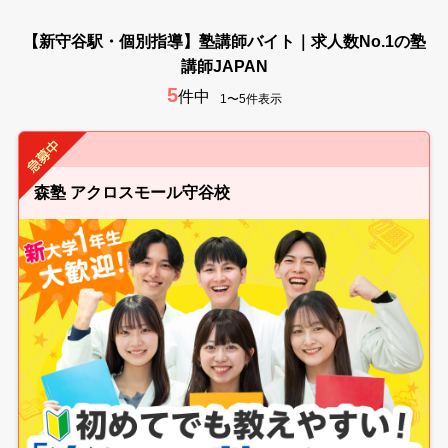
【新守谷駅・個別指導】塾講師バイト｜求人数No.1の塾
講師JAPAN
5
件中
1〜5件表示
森塾 アクロスモール守谷校