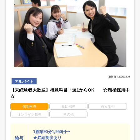
更新日：2026/03/16
アルバイト
【未経験者大歓迎】得意科目・週1からOK ☆積極採用中
☆
個別指導
集団指導
自立学習
オンライン指導
その他
1授業90分1,950円〜
給与
★昇給制度あり