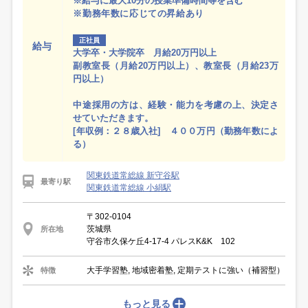
※給与に最大10分の授業準備時間等を含む
※勤務年数に応じての昇給あり
正社員
給与
大学卒・大学院卒 月給20万円以上
副教室長（月給20万円以上）、教室長（月給23万
円以上）
中途採用の方は、経験・能力を考慮の上、決定さ
せていただきます。
[年収例：２８歳入社] ４００万円（勤務年数によ
る）
関東鉄道常総線 新守谷駅
最寄り駅
関東鉄道常総線 小絹駅
〒302-0104
茨城県
所在地
守谷市久保ケ丘4-17-4 パレスK&K 102
大手学習塾, 地域密着塾, 定期テストに強い（補習型）
特徴
もっと見る