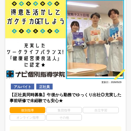
更新日：2026/05/29
アルバイト
正社員
【正社員同時募集】午後から勤務でゆっくり出社◎充実した
事前研修で未経験でも安心★
個別指導
集団指導
自立学習
オンライン指導
その他