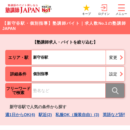
ログイン
キープ
メニュー
【新守谷駅・個別指導】塾講師バイト｜求人数No.1の塾講師
JAPAN
【塾講師求人・バイトを絞り込む】
エリア・駅
新守谷駅
変更
詳細条件
個別指導
設定
フリーワード
で検索
新守谷駅で人気の条件から探す
週1日からOK(4)
駅近(2)
私服OK（服装自由）(3)
英語など語学力