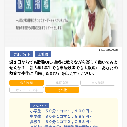
更新日：2026/02/24
アルバイト
正社員
週１日からでも勤務OK♪ 生徒に教えながら楽しく働いてみま
せんか？ 新大学1年生でも未経験者でも大歓迎♪ あなたの
熱意で生徒に「解ける喜び」を伝えてください。
個別指導
集団指導
自立学習
オンライン指導
その他
アルバイト
小学生 ５０分１コマ１，１００円～
中学生 ８０分１コマ１，８８８円～
高校生 ８０分１コマ２，２８８円～