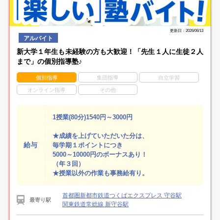
更新日：2026/06/13
アルバイト
新大学１年生も未経験の方も大歓迎！「先生１人に生徒２人
まで」の個別指導塾♪
個別指導
集団指導
自立学習
オンライン指導
その他
1授業(80分)1540円～3000円
★成績を上げていただいた分は、
給与
毎学期１ポイントにつき
5000～10000円のボーナスあり！
（年３回）
★授業以外の作業も事務給有り。
首都圏新都市鉄道つくばエクスプレス 守谷駅
最寄り駅
関東鉄道常総線 新守谷駅