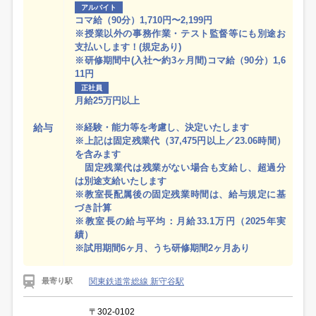
アルバイト
コマ給（90分）1,710円〜2,199円
※授業以外の事務作業・テスト監督等にも別途お
支払いします！(規定あり)
※研修期間中(入社〜約3ヶ月間)コマ給（90分）1,6
11円
正社員
月給25万円以上
給与
※経験・能力等を考慮し、決定いたします
※上記は固定残業代（37,475円以上／23.06時間）
を含みます
固定残業代は残業がない場合も支給し、超過分
は別途支給いたします
※教室長配属後の固定残業時間は、給与規定に基
づき計算
※教室長の給与平均：月給33.1万円（2025年実
績）
※試用期間6ヶ月、うち研修期間2ヶ月あり
関東鉄道常総線 新守谷駅
最寄り駅
〒302-0102