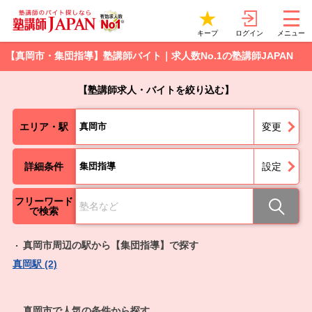
ログイン
キープ
メニュー
【真岡市・集団指導】塾講師バイト｜求人数No.1の塾講師JAPAN
【塾講師求人・バイトを絞り込む】
エリア・駅
真岡市
変更
詳細条件
集団指導
設定
フリーワード
で検索
真岡市周辺の駅から【集団指導】で探す
真岡駅 (2)
真岡市で人気の条件から探す