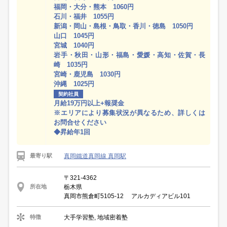
福岡・大分・熊本 1060円
石川・福井 1055円
新潟・岡山・島根・鳥取・香川・徳島 1050円
山口 1045円
宮城 1040円
岩手・秋田・山形・福島・愛媛・高知・佐賀・長
崎 1035円
宮崎・鹿児島 1030円
沖縄 1025円
契約社員
月給19万円以上+報奨金
※エリアにより募集状況が異なるため、詳しくは
お問合せください
◆昇給年1回
真岡鐵道真岡線 真岡駅
最寄り駅
〒321-4362
栃木県
所在地
真岡市熊倉町5105-12 アルカディアビル101
大手学習塾, 地域密着塾
特徴