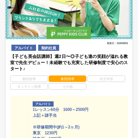
更新日：2026/08/03
アルバイト
契約社員
【子ども英会話講師】週2日〜◎子ども達の笑顔が溢れる教
室で先生デビュー！未経験でも充実した研修制度で安心のス
タート♪
個別指導
集団指導
自立学習
オンライン指導
その他
アルバイト
1レッスン60分 1600～2500円
上記＋諸手当
※研修期間中(約1～2ヶ月)
東京 1230円