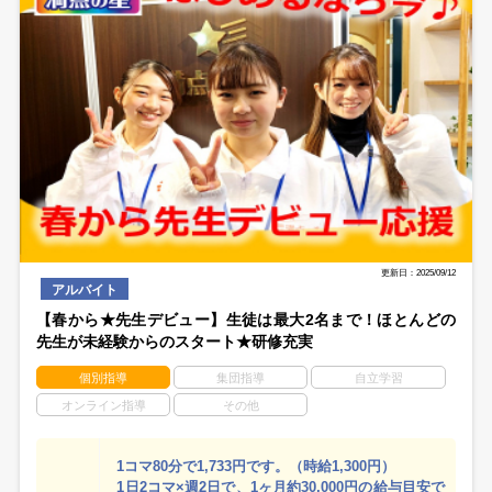
更新日：2025/09/12
アルバイト
【春から★先生デビュー】生徒は最大2名まで！ほとんどの
先生が未経験からのスタート★研修充実
個別指導
集団指導
自立学習
オンライン指導
その他
1コマ80分で1,733円です。（時給1,300円）
1日2コマ×週2日で、1ヶ月約30,000円の給与目安で