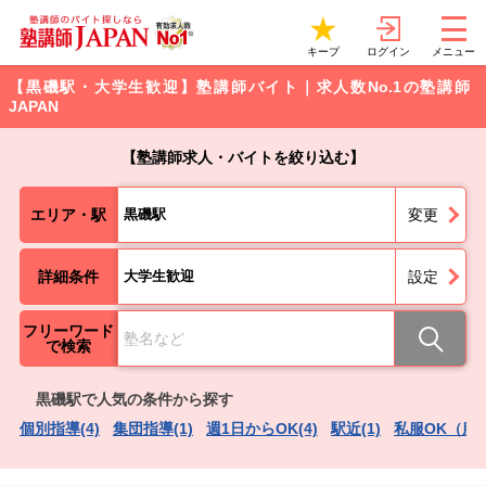
ログイン
キープ
メニュー
【黒磯駅・大学生歓迎】塾講師バイト｜求人数No.1の塾講師
JAPAN
【塾講師求人・バイトを絞り込む】
エリア・駅
黒磯駅
変更
詳細条件
大学生歓迎
設定
フリーワード
で検索
黒磯駅で人気の条件から探す
個別指導(4)
集団指導(1)
週1日からOK(4)
駅近(1)
私服OK（服装