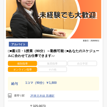
更新日：2026/06/11
アルバイト
□■週1日・1授業（90分）～勤務可能 □■あなたのスケジュー
ルに合わせてお仕事できます♪♪
個別指導
集団指導
自立学習
オンライン指導
その他
1コマ（90分）￥1,800
給与
JR東北本線 黒磯駅
最寄り駅
〒325-0073