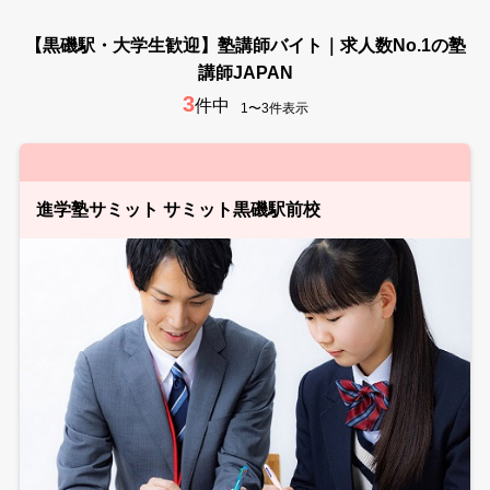
【黒磯駅・大学生歓迎】塾講師バイト｜求人数No.1の塾
講師JAPAN
3
件中
1〜3件表示
進学塾サミット サミット黒磯駅前校