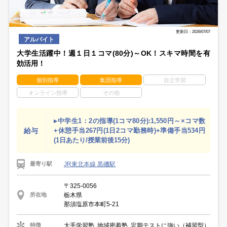
更新日：2026/07/07
アルバイト
大学生活躍中！週１日１コマ(80分)～OK！スキマ時間を有
効活用！
個別指導
集団指導
自立学習
オンライン指導
その他
▸中学生1：2の指導(1コマ80分):1,550円～×コマ数
給与
+休憩手当267円(1日2コマ勤務時)+準備手当534円
(1日あたり/授業前後15分)
JR東北本線 黒磯駅
最寄り駅
〒325-0056
栃木県
所在地
那須塩原市本町5-21
大手学習塾, 地域密着塾, 定期テストに強い（補習型）
特徴