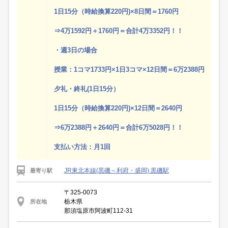
1日15分（時給換算220円)×8日間＝1760円
⇒4万1592円＋1760円＝合計4万3352円！！
・週3日の場合
授業：1コマ1733円×1日3コマ×12日間＝6万2388円
夕礼・終礼(1日15分）
1日15分（時給換算220円)×12日間＝2640円
⇒6万2388円＋2640円＝合計6万5028円！！
支払い方法：月1回
JR東北本線(黒磯～利府・盛岡) 黒磯駅
最寄り駅
〒325-0073
栃木県
所在地
那須塩原市阿波町112-31