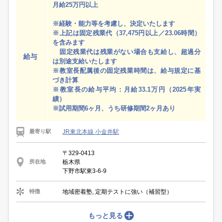
月給25万円以上
※経験・能力等を考慮し、決定いたします
※上記は固定残業代（37,475円以上／23.06時間）
を含みます
固定残業代は残業がない場合も支給し、超過分
給与
は別途支給いたします
※教室長配属後の固定残業時間は、給与規定に基
づき計算
※教室長の給与平均：月給33.1万円（2025年実
績）
※試用期間6ヶ月、うち研修期間2ヶ月あり
JR東北本線 小金井駅
最寄り駅
〒329-0413
栃木県
所在地
下野市駅東3-6-9
地域密着塾, 定期テストに強い（補習型）
特徴
もっと見る