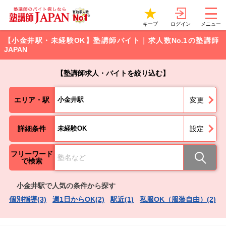
ログイン
キープ
メニュー
【小金井駅・未経験OK】塾講師バイト｜求人数No.1の塾講師
JAPAN
【塾講師求人・バイトを絞り込む】
エリア・駅
小金井駅
変更
詳細条件
未経験OK
設定
フリーワード
で検索
小金井駅で人気の条件から探す
個別指導(3)
週1日からOK(2)
駅近(1)
私服OK（服装自由）(2)