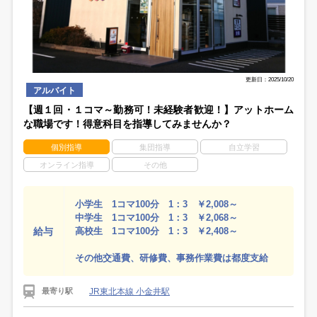
更新日：2025/10/20
アルバイト
【週１回・１コマ～勤務可！未経験者歓迎！】アットホーム
な職場です！得意科目を指導してみませんか？
個別指導
集団指導
自立学習
オンライン指導
その他
小学生 1コマ100分 1：3 ￥2,008～
中学生 1コマ100分 1：3 ￥2,068～
給与
高校生 1コマ100分 1：3 ￥2,408～
その他交通費、研修費、事務作業費は都度支給
JR東北本線 小金井駅
最寄り駅