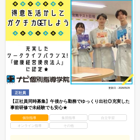
更新日：2026/05/29
正社員
【正社員同時募集】午後から勤務でゆっくり出社◎充実した
事前研修で未経験でも安心★
個別指導
集団指導
自立学習
オンライン指導
その他