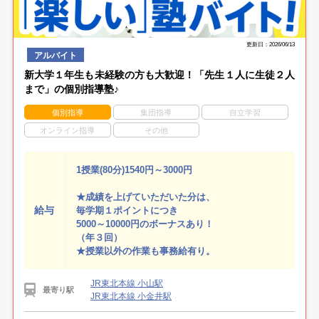
更新日：2026/06/13
アルバイト
新大学１年生も未経験の方も大歓迎！「先生１人に生徒２人
まで」の個別指導塾♪
個別指導
集団指導
自立学習
オンライン指導
その他
1授業(80分)1540円～3000円
★成績を上げていただいた分は、
給与
毎学期１ポイントにつき
5000～10000円のボーナスあり！
（年３回）
★授業以外の作業も事務給有り。
JR東北本線 小山駅
最寄り駅
JR東北本線 小金井駅