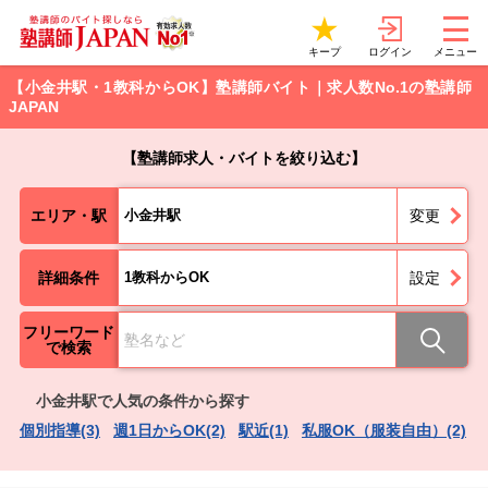
ログイン
キープ
メニュー
【小金井駅・1教科からOK】塾講師バイト｜求人数No.1の塾講師
JAPAN
【塾講師求人・バイトを絞り込む】
エリア・駅
小金井駅
変更
詳細条件
1教科からOK
設定
フリーワード
で検索
小金井駅で人気の条件から探す
個別指導(3)
週1日からOK(2)
駅近(1)
私服OK（服装自由）(2)