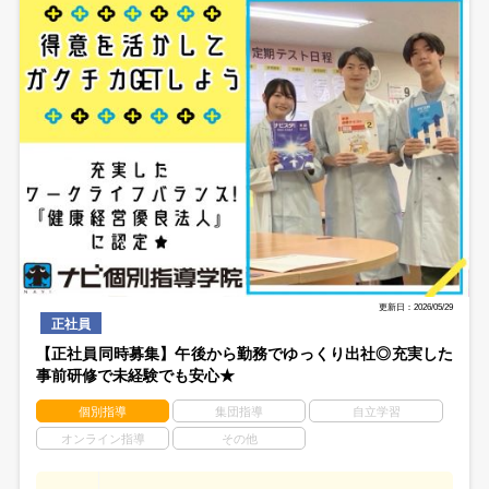
更新日：2026/05/29
正社員
【正社員同時募集】午後から勤務でゆっくり出社◎充実した
事前研修で未経験でも安心★
個別指導
集団指導
自立学習
オンライン指導
その他