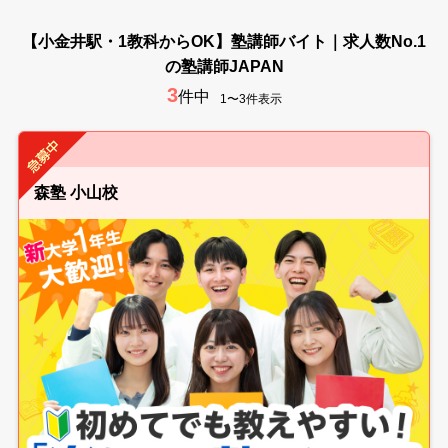
【小金井駅・1教科からOK】塾講師バイト｜求人数No.1
の塾講師JAPAN
3
件中
1〜3件表示
森塾 小山校