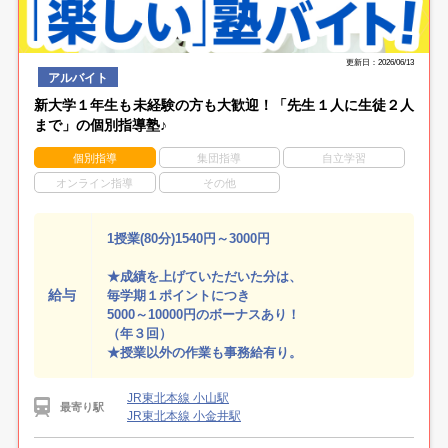
更新日：2026/06/13
アルバイト
新大学１年生も未経験の方も大歓迎！「先生１人に生徒２人
まで」の個別指導塾♪
個別指導
集団指導
自立学習
オンライン指導
その他
1授業(80分)1540円～3000円
★成績を上げていただいた分は、
給与
毎学期１ポイントにつき
5000～10000円のボーナスあり！
（年３回）
★授業以外の作業も事務給有り。
JR東北本線 小山駅
最寄り駅
JR東北本線 小金井駅