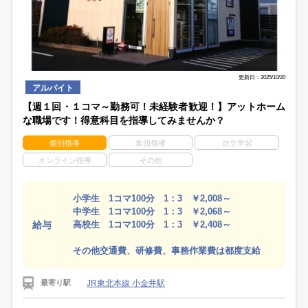
更新日：2025/10/20
アルバイト
【週１回・１コマ～勤務可！未経験者歓迎！】アットホーム
な職場です！得意科目を指導してみませんか？
個別指導
集団指導
自立学習
オンライン指導
その他
小学生 1コマ100分 1：3 ￥2,008～
中学生 1コマ100分 1：3 ￥2,068～
給与
高校生 1コマ100分 1：3 ￥2,408～
その他交通費、研修費、事務作業費は都度支給
JR東北本線 小金井駅
最寄り駅