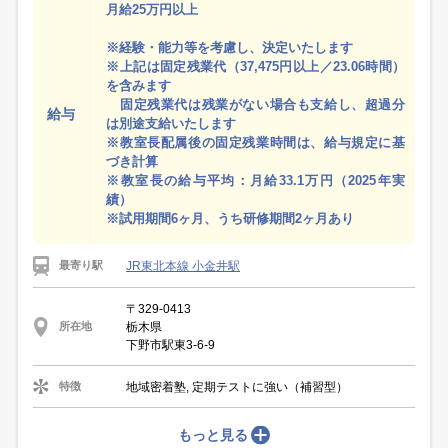
月給25万円以上
※経験・能力等を考慮し、決定いたします
※上記は固定残業代（37,475円以上／23.06時間）
を含みます
固定残業代は残業がない場合も支給し、超過分
給与
は別途支給いたします
※教室長配属後の固定残業時間は、給与規定に基
づき計算
※教室長の給与平均：月給33.1万円（2025年実
績）
※試用期間6ヶ月、うち研修期間2ヶ月あり
JR東北本線 小金井駅
最寄り駅
〒329-0413
栃木県
所在地
下野市駅東3-6-9
地域密着塾, 定期テストに強い（補習型）
特徴
もっと見る