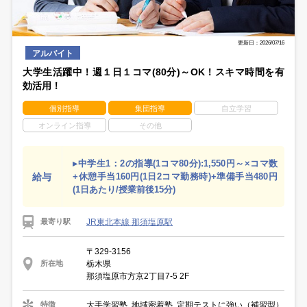
更新日：2026/07/16
アルバイト
大学生活躍中！週１日１コマ(80分)～OK！スキマ時間を有
効活用！
個別指導
集団指導
自立学習
オンライン指導
その他
▸中学生1：2の指導(1コマ80分):1,550円～×コマ数
給与
+休憩手当160円(1日2コマ勤務時)+準備手当480円
(1日あたり/授業前後15分)
JR東北本線 那須塩原駅
最寄り駅
〒329-3156
栃木県
所在地
那須塩原市方京2丁目7-5 2F
大手学習塾, 地域密着塾, 定期テストに強い（補習型）
特徴