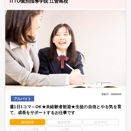
ITTO個別指導学院 江曽島校
更新日：2026/03/10
アルバイト
週1日1コマ～OK★未経験者歓迎★生徒の自信とやる気を育
て、成長をサポートするお仕事です
個別指導
集団指導
自立学習
オンライン指導
その他