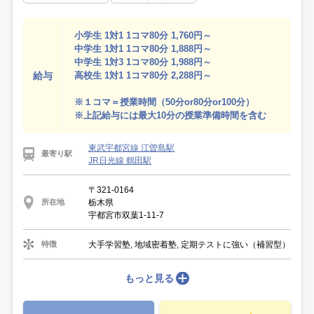
小学生 1対1 1コマ80分 1,760円～
中学生 1対1 1コマ80分 1,888円～
中学生 1対3 1コマ80分 1,988円～
給与
高校生 1対1 1コマ80分 2,288円～
※１コマ＝授業時間（50分or80分or100分）
※上記給与には最大10分の授業準備時間を含む
東武宇都宮線 江曽島駅
最寄り駅
JR日光線 鶴田駅
〒321-0164
栃木県
所在地
宇都宮市双葉1-11-7
大手学習塾, 地域密着塾, 定期テストに強い（補習型）
特徴
もっと見る