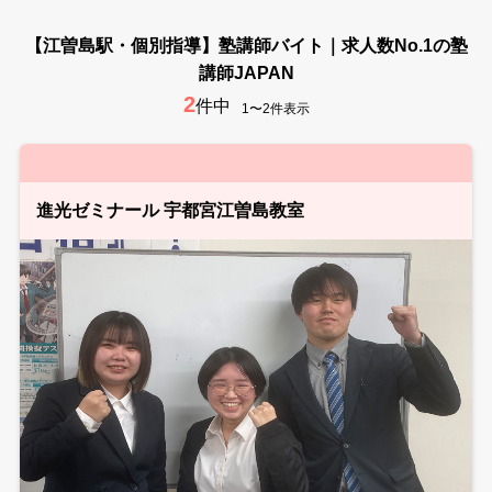
【江曽島駅・個別指導】塾講師バイト｜求人数No.1の塾
講師JAPAN
2
件中
1〜2件表示
進光ゼミナール 宇都宮江曽島教室