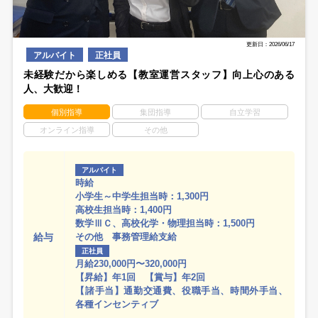
更新日：2026/06/17
アルバイト
正社員
未経験だから楽しめる【教室運営スタッフ】向上心のある
人、大歓迎！
個別指導
集団指導
自立学習
オンライン指導
その他
アルバイト
時給
小学生～中学生担当時：1,300円
高校生担当時：1,400円
数学ⅢＣ、高校化学・物理担当時：1,500円
給与
その他 事務管理給支給
正社員
月給230,000円〜320,000円
【昇給】年1回 【賞与】年2回
【諸手当】通勤交通費、役職手当、時間外手当、
各種インセンティブ