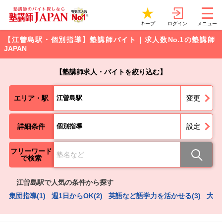
ログイン
キープ
メニュー
【江曽島駅・個別指導】塾講師バイト｜求人数No.1の塾講師
JAPAN
【塾講師求人・バイトを絞り込む】
エリア・駅
江曽島駅
変更
詳細条件
個別指導
設定
フリーワード
で検索
江曽島駅で人気の条件から探す
集団指導(1)
週1日からOK(2)
英語など語学力を活かせる(3)
大学