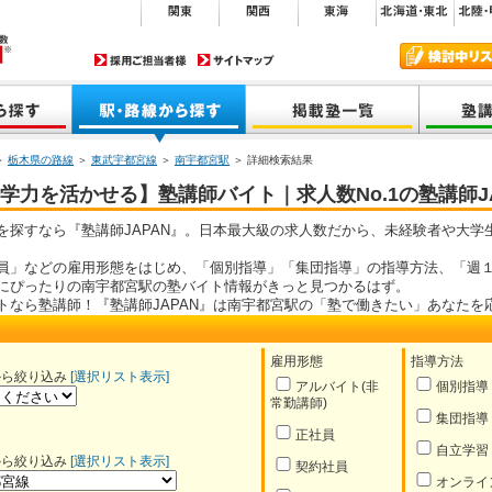
＞
栃木県の路線
＞
東武宇都宮線
＞
南宇都宮駅
＞ 詳細検索結果
力を活かせる】塾講師バイト｜求人数No.1の塾講師JA
を探すなら『塾講師JAPAN』。日本最大級の求人数だから、未経験者や大学
員」などの雇用形態をはじめ、「個別指導」「集団指導」の指導方法、「週１
にぴったりの南宇都宮駅の塾バイト情報がきっと見つかるはず。
トなら塾講師！『塾講師JAPAN』は南宇都宮駅の「塾で働きたい」あなたを
雇用形態
指導方法
から絞り込み
[選択リスト表示]
アルバイト(非
個別指導
常勤講師)
集団指導
正社員
自立学習
から絞り込み
[選択リスト表示]
契約社員
オンライ