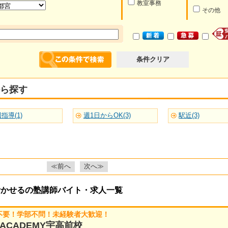
教室事務
その他
条件クリア
ら探す
指導(1)
週1日からOK(3)
駅近(3)
≪前へ
次へ≫
活かせるの塾講師バイト・求人一覧
許不要！学部不問！未経験者大歓迎！
CADEMY宇高前校