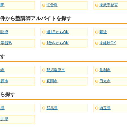
川田
江曽島
東武宇都宮
件から塾講師アルバイトを探す
団指導
週1日からOK
駅近
手学習塾
1教科からOK
未経験OK
す
山市
那須塩原市
足利市
田原市
真岡市
日光市
ら探す
木県
群馬県
埼玉県
奈川県