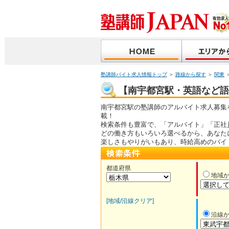
塾講師バイト求人情報トップ
＞
路線から探す
＞
関東
【南宇都宮駅・英語など語学
南宇都宮駅の塾講師のアルバイト求人募集
載！
検索条件も豊富で、「アルバイト」「正社
どの働き方もいろいろ選べるから、あなた
楽しさもやりがいもあり、時給高めのバイ
都道府県
地域
[地域/沿線クリア]
沿線