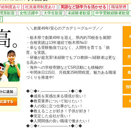
昇給制度あり
社員雇用制度あり
英語など語学力を活かせる
職場禁煙
理系歓迎
女性活躍中
大学生歓迎
未経験者歓迎
中学受験経験者歓迎
迎
＼＼創業49年/安心のアカデミーグループ／／
・栃木県で創業49年を迎え、県内約70校舎を展開!
・合格実績は13年連続で栃木県No1!
・単なる受験勉強ではなく、人間性を育てる「徳
育」を実践。
所
・研修が超充実!未経験でもプロ教師へ!経験者は更な
る高みへ!
・海外への学校寄贈などCSR活動にも積極的!
・年間休日115日、月残業25時間程度。魅力ある職場
最
づくりを推進中!
指
◆◇◆+.──────────.+◆◇◆
◆成長を実感出来る環境が良い！
◆教育業界について知りたい！
◆人の役に立つ仕事がしたい！
◆教えることが好き！子供が好き！
◆安定した会社が良い！
◆人間関係の良い職場で働きたい！
◆◇◆+.──────────.+◆◇◆