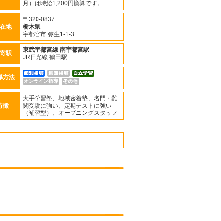
月）は時給1,200円換算です。
〒320-0837
在地
栃木県
宇都宮市 弥生1-1-3
東武宇都宮線
南宇都宮駅
寄駅
JR日光線 鶴田駅
導方法
オンライン指導
大手学習塾、地域密着塾、名門・難
特徴
関受験に強い、定期テストに強い
（補習型）、オープニングスタッフ