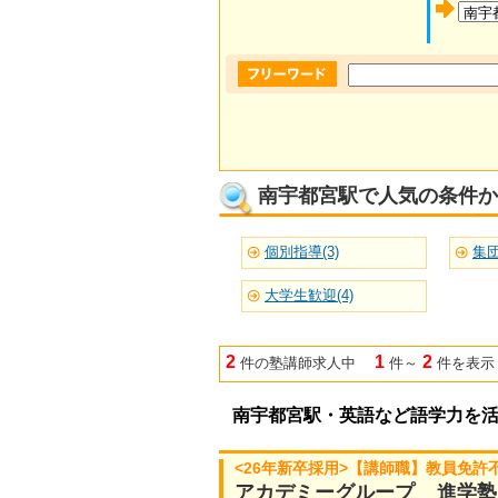
南宇都宮駅で人気の条件か
個別指導(3)
集団
大学生歓迎(4)
2
1
2
件の塾講師求人中
件～
件を表示
南宇都宮駅・英語など語学力を
<26年新卒採用>【講師職】教員免
アカデミーグループ 進学塾A