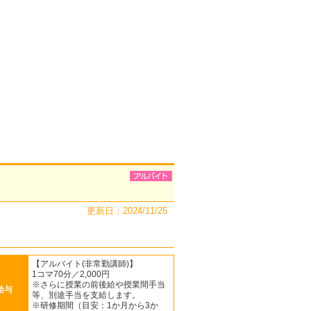
更新日：2024/11/25
【アルバイト(非常勤講師)】
1コマ70分／2,000円
※さらに授業の前後給や授業間手当
給与
等、別途手当を支給します。
※研修期間（目安：1か月から3か