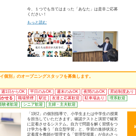
今、１つでも当てはまった「あなた」は是非ご応募
ください！
もっと読む
「マイ個別」のオープニングスタッフを募集します。
週1日からOK
平日のみOK
週末のみOK
夜間のみOK
昇給制度あり
活かせる
職場禁煙
駅近
友達と応募歓迎
駐車場あり
理系歓迎
経験者歓迎
シニア歓迎
主婦・主夫歓迎
「1対2」の個別指導で、小学生または中学生の授業
を担当していただきます。確認テストと演習で確実
に定着させるシステム。自力で問題を解く習慣をつ
け学力を養う「自立型学習」と、学習の進捗状況と
定着度を教師が管理する「管理型授業」が合わさっ