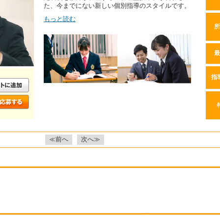
た、今までにない新しい個別指導のスタイルです。
もっと読む
所
最
指
≪前へ
次へ≫