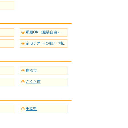
私服OK（服装自由）
定期テストに強い（補習型）
鹿沼市
さくら市
千葉県