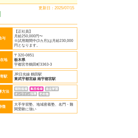
更新日：2025/07/15
【正社員】
月給250,000円〜
給与
※試用期間中(3カ月)は月給230,000
円となります。
〒320-0851
在地
栃木県
宇都宮市鶴田町3363-3
JR日光線 鶴田駅
寄駅
東武宇都宮線
南宇都宮駅
導方法
オンライン指導
大手学習塾、地域密着塾、名門・難
特徴
関受験に強い