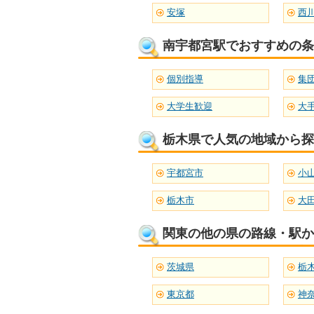
安塚
西
南宇都宮駅でおすすめの条
個別指導
集
大学生歓迎
大
栃木県で人気の地域から探
宇都宮市
小
栃木市
大
関東の他の県の路線・駅か
茨城県
栃
東京都
神