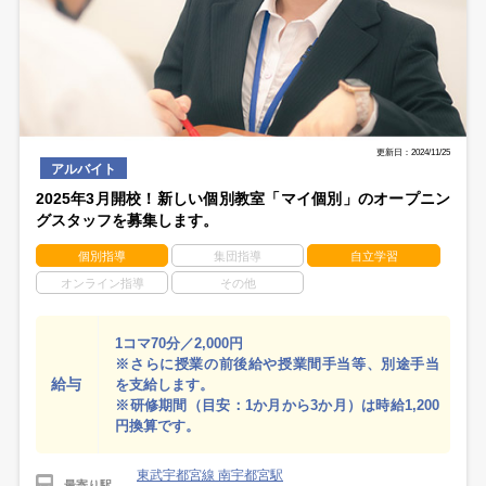
更新日：2024/11/25
アルバイト
2025年3月開校！新しい個別教室「マイ個別」のオープニン
グスタッフを募集します。
個別指導
集団指導
自立学習
オンライン指導
その他
1コマ70分／2,000円
※さらに授業の前後給や授業間手当等、別途手当
給与
を支給します。
※研修期間（目安：1か月から3か月）は時給1,200
円換算です。
東武宇都宮線 南宇都宮駅
最寄り駅