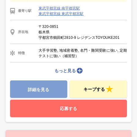
東武宇都宮線 南宇都宮駅
最寄り駅
東武宇都宮線 東武宇都宮駅
〒320-0851
栃木県
所在地
宇都宮市鶴田町2810-9 レジデンスTOYOUKE201
大手学習塾, 地域密着塾, 名門・難関受験に強い, 定期
特徴
テストに強い（補習型）
もっと見る
キープする
詳細を見る
応募する