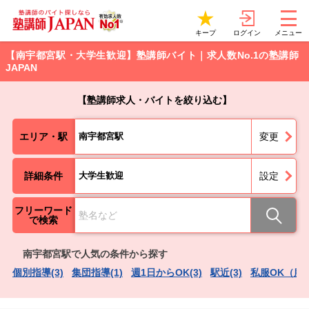
ログイン
キープ
メニュー
【南宇都宮駅・大学生歓迎】塾講師バイト｜求人数No.1の塾講師
JAPAN
【塾講師求人・バイトを絞り込む】
エリア・駅
南宇都宮駅
変更
詳細条件
大学生歓迎
設定
フリーワード
で検索
南宇都宮駅で人気の条件から探す
個別指導(3)
集団指導(1)
週1日からOK(3)
駅近(3)
私服OK（服装