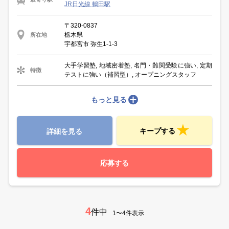
JR日光線 鶴田駅
〒320-0837
栃木県
所在地
宇都宮市 弥生1-1-3
大手学習塾, 地域密着塾, 名門・難関受験に強い, 定期
特徴
テストに強い（補習型）, オープニングスタッフ
もっと見る
キープする
詳細を見る
応募する
4
件中
1〜4件表示