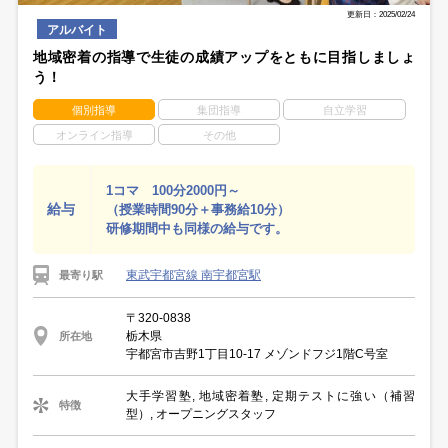
更新日：2025/02/24
アルバイト
地域密着の指導で生徒の成績アップをともに目指しましょ
う！
個別指導
集団指導
自立学習
オンライン指導
その他
1コマ 100分2000円～
給与
（授業時間90分＋事務給10分）
研修期間中も同様の給与です。
東武宇都宮線 南宇都宮駅
最寄り駅
〒320-0838
栃木県
所在地
宇都宮市吉野1丁目10-17 メゾンドフジ1階C号室
大手学習塾, 地域密着塾, 定期テストに強い（補習
特徴
型）, オープニングスタッフ