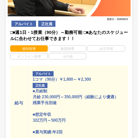
更新日：2026/06/23
アルバイト
正社員
□■週1日・1授業（90分）～勤務可能 □■あなたのスケジュー
ルに合わせてお仕事できます！！
個別指導
集団指導
自立学習
オンライン指導
その他
アルバイト
1コマ（90分）￥1,800～￥2,300
正社員
■月給制
月給 230,000円～350,000円（経験により優遇）
給与
残業手当別途
■想定年収
322万円～500万円
■賞与実績:年2回