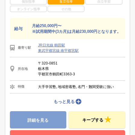
個別指導
集団指導
自立学習
オンライン指導
その他
月給250,000円〜
給与
※試用期間中(3カ月)は月給230,000円となります。
JR日光線 鶴田駅
最寄り駅
東武宇都宮線 南宇都宮駅
〒320-0851
栃木県
所在地
宇都宮市鶴田町3363-3
大手学習塾, 地域密着塾, 名門・難関受験に強い
特徴
もっと見る
キープする
詳細を見る