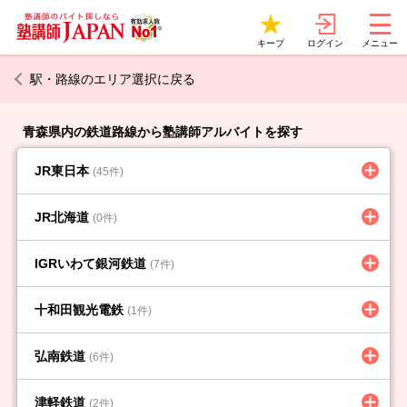
ログイン
キープ
メニュー
駅・路線のエリア選択に戻る
青森県内の鉄道路線から塾講師アルバイトを探す
JR東日本
(45件)
JR北海道
(0件)
IGRいわて銀河鉄道
(7件)
十和田観光電鉄
(1件)
弘南鉄道
(6件)
津軽鉄道
(2件)