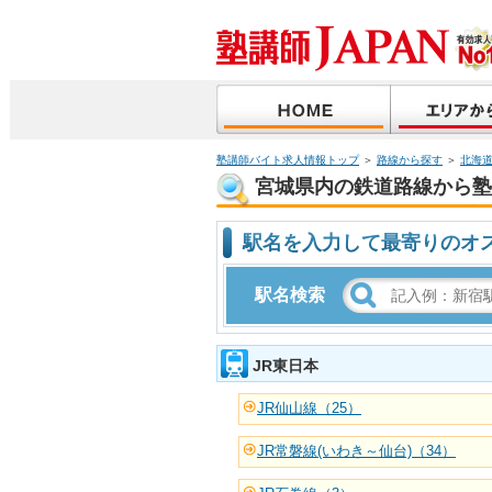
塾講師バイト求人情報トップ
＞
路線から探す
＞
北海
宮城県内の鉄道路線から塾
駅名を入力して最寄りのオ
駅名検索
JR東日本
JR仙山線（25）
JR常磐線(いわき～仙台)（34）