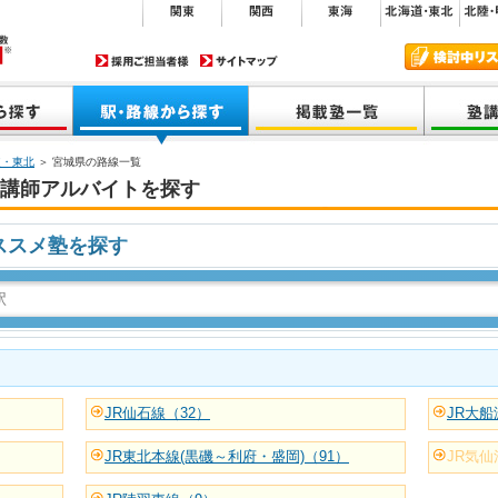
道・東北
＞ 宮城県の路線一覧
講師アルバイトを探す
ススメ塾を探す
JR仙石線（32）
JR大船
JR東北本線(黒磯～利府・盛岡)（91）
JR気仙