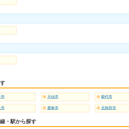
す
手市
大仙市
能代市
上市
鹿角市
北秋田市
線・駅から探す