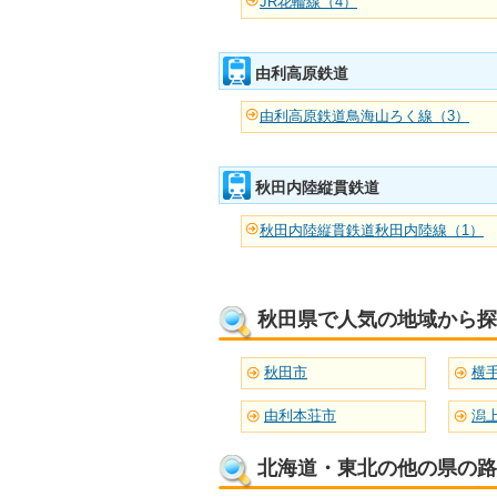
JR花輪線（4）
由利高原鉄道
由利高原鉄道鳥海山ろく線（3）
秋田内陸縦貫鉄道
秋田内陸縦貫鉄道秋田内陸線（1）
秋田県で人気の地域から探
秋田市
横
由利本荘市
潟
北海道・東北の他の県の路