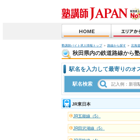
塾講師バイト求人情報トップ
＞
路線から探す
＞
北海
秋田県内の鉄道路線から塾
駅名を入力して最寄りのオ
駅名検索
JR東日本
JR五能線（5）
JR田沢湖線（5）