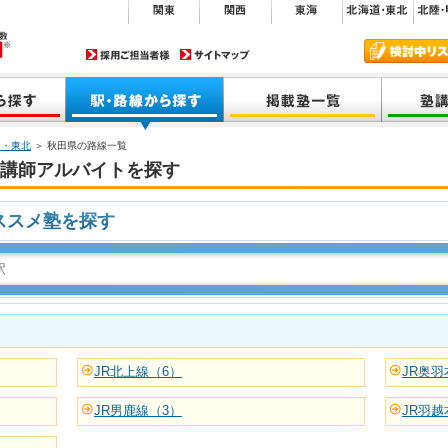
道・東北
＞ 秋田県の路線一覧
講師アルバイトを探す
ススメ塾を探す
JR北上線（6）
JR奥羽
JR男鹿線（3）
JR羽越