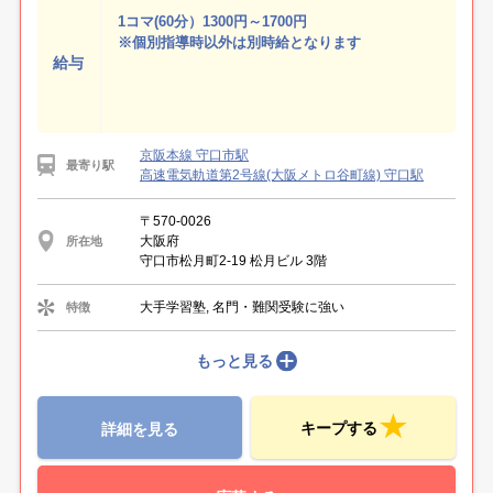
1コマ(60分）1300円～1700円
※個別指導時以外は別時給となります
給与
京阪本線 守口市駅
最寄り駅
高速電気軌道第2号線(大阪メトロ谷町線) 守口駅
〒570-0026
大阪府
所在地
守口市松月町2-19 松月ビル 3階
大手学習塾, 名門・難関受験に強い
特徴
もっと見る
キープする
詳細を見る