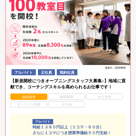
更新日：2026/08/05
アルバイト
正社員
契約社員
【新規開校につきオープニングスタッフ大募集♪】地域に貢
献でき、コーチングスキルを高められるお仕事です！
個別指導
集団指導
自立学習
オンライン指導
その他
アルバイト
時給１３８０円以上（１コマ・６０分）
さらに１コマにつき授業準備給５０円支給！