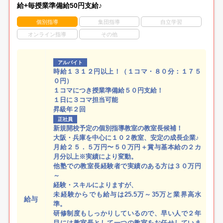
給+毎授業準備給50円支給♪
個別指導
集団指導
自立学習
オンライン指導
その他
アルバイト
時給１３１２円以上！（１コマ・８０分：１７５
０円）
１コマにつき授業準備給５０円支給！
１日に３コマ担当可能
昇級年２回
正社員
新規開校予定の個別指導教室の教室長候補！
大阪・兵庫を中心に１０２教室、安定の成長企業♪
月給２５．５万円〜５０万円＋賞与基本給の２カ
月分以上※実績により変動。
他塾での教室長経験者で実績のある方は３０万円
～
経験・スキルによりますが、
未経験からでも給与は25.5万～35万と業界高水
給与
準。
研修制度もしっかりしているので、早い人で２年
目には教室長として一つの教室をお任せしていま