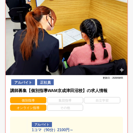
更新日：2026/08/05
アルバイト
正社員
講師募集【個別指導WAM京成津田沼校】の求人情報
個別指導
集団指導
自立学習
オンライン指導
その他
アルバイト
1コマ（90分）2100円～