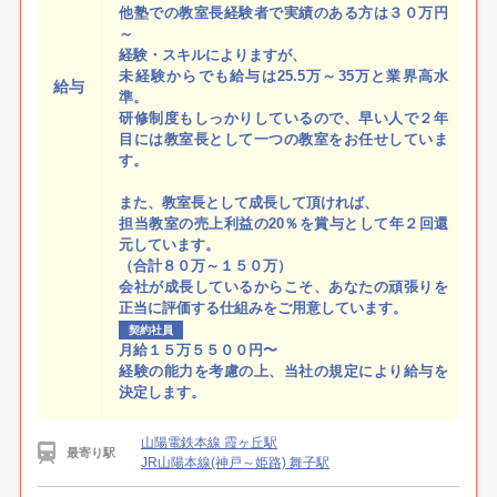
他塾での教室長経験者で実績のある方は３０万円
～
経験・スキルによりますが、
未経験からでも給与は25.5万～35万と業界高水
給与
準。
研修制度もしっかりしているので、早い人で２年
目には教室長として一つの教室をお任せしていま
す。
また、教室長として成長して頂ければ、
担当教室の売上利益の20％を賞与として年２回還
元しています。
（合計８０万～１５０万）
会社が成長しているからこそ、あなたの頑張りを
正当に評価する仕組みをご用意しています。
契約社員
月給１５万５５００円〜
経験の能力を考慮の上、当社の規定により給与を
決定します。
山陽電鉄本線 霞ヶ丘駅
最寄り駅
JR山陽本線(神戸～姫路) 舞子駅