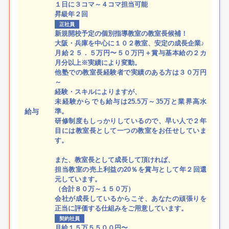
１日に３コマ～４コマ担当可能
昇級年２回
正社員
新規開校予定の個別指導教室の教室長候補！
大阪・兵庫を中心に１０２教室、安定の成長企業♪
月給２５．５万円〜５０万円＋賞与基本給の２カ
月分以上※実績により変動。
他塾での教室長経験者で実績のある方は３０万円
～
経験・スキルによりますが、
未経験からでも給与は25.5万～35万と業界高水
給与
準。
研修制度もしっかりしているので、早い人で２年
目には教室長として一つの教室をお任せしていま
す。
また、教室長として成長して頂ければ、
担当教室の売上利益の20％を賞与として年２回還
元しています。
（合計８０万～１５０万）
会社が成長しているからこそ、あなたの頑張りを
正当に評価する仕組みをご用意しています。
契約社員
月給１５万５５００円〜