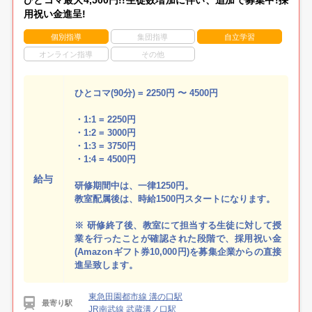
用祝い金進呈!
個別指導
集団指導
自立学習
オンライン指導
その他
ひとコマ(90分) = 2250円 〜 4500円
・1:1 = 2250円
・1:2 = 3000円
・1:3 = 3750円
・1:4 = 4500円
給与
研修期間中は、一律1250円。
教室配属後は、時給1500円スタートになります。
※ 研修終了後、教室にて担当する生徒に対して授
業を行ったことが確認された段階で、採用祝い金
(Amazonギフト券10,000円)を募集企業からの直接
進呈致します。
東急田園都市線 溝の口駅
最寄り駅
JR南武線 武蔵溝ノ口駅