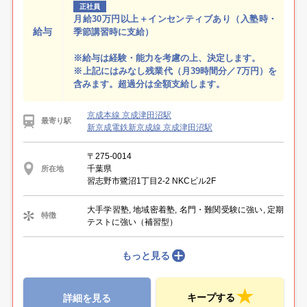
正社員
月給30万円以上＋インセンティブあり（入塾時・
給与
季節講習時に支給）
※給与は経験・能力を考慮の上、決定します。
※上記にはみなし残業代（月39時間分／7万円）を
含みます。超過分は全額支給します。
京成本線 京成津田沼駅
最寄り駅
新京成電鉄新京成線 京成津田沼駅
〒275-0014
千葉県
所在地
習志野市鷺沼1丁目2-2 NKCビル2F
大手学習塾, 地域密着塾, 名門・難関受験に強い, 定期
特徴
テストに強い（補習型）
もっと見る
キープする
詳細を見る