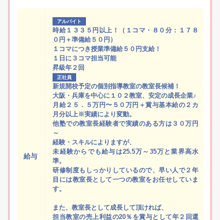
アルバイト
時給１３３５円以上！（１コマ・８０分：１７８
０円＋準備給５０円）
１コマにつき授業準備給５０円支給！
１日に３コマ担当可能
昇級年２回
正社員
新規開校予定の個別指導教室の教室長候補！
大阪・兵庫を中心に１０２教室、安定の成長企業♪
月給２５．５万円〜５０万円＋賞与基本給の２カ
月分以上※実績により変動。
他塾での教室長経験者で実績のある方は３０万円
～
経験・スキルによりますが、
未経験からでも給与は25.5万～35万と業界高水
給与
準。
研修制度もしっかりしているので、早い人で２年
目には教室長として一つの教室をお任せしていま
す。
また、教室長として成長して頂ければ、
担当教室の売上利益の20％を賞与として年２回還