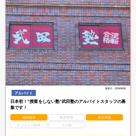
更新日：2026/08/06
アルバイト
日本初！”授業をしない塾”武田塾のアルバイトスタッフの募
集です！
個別指導
集団指導
自立学習
オンライン指導
その他