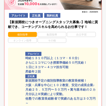
更新日：2026/08/05
アルバイト
正社員
契約社員
【新規開校につきオープニングスタッフ大募集♪】地域に貢
献でき、コーチングスキルを高められるお仕事です！
個別指導
集団指導
自立学習
オンライン指導
その他
アルバイト
時給１３１０円以上（１コマ・６０分）
さらに１コマにつき授業準備給５０円支給！
１日に３コマ～４コマ担当可能
昇級年２回
正社員
新規開校予定の個別指導教室の教室長候補！
大阪・兵庫を中心に１０２教室、安定の成長企業♪
月給２５．５万円〜５０万円＋賞与基本給の２カ
月分以上※実績により変動。
他塾での教室長経験者で実績のある方は３０万円
～