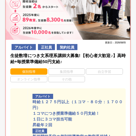
更新日：2026/08/05
アルバイト
正社員
契約社員
生徒数増につき文系理系講師大募集!【初心者大歓迎♪】高時
給+毎授業準備給50円支給♪
個別指導
集団指導
自立学習
オンライン指導
その他
アルバイト
時給１２７５円以上（１コマ・８０分：１７００
円）
１コマにつき授業準備給５０円支給！
１日に３コマ担当可能
昇級年２回
正社員