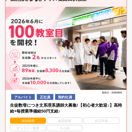
更新日：2026/08/05
アルバイト
正社員
契約社員
生徒数増につき文系理系講師大募集!【初心者大歓迎♪】高時
給+毎授業準備給50円支給♪
個別指導
集団指導
自立学習
オンライン指導
その他