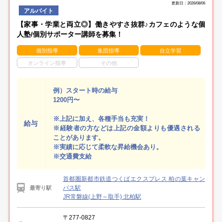
更新日：2026/08/06
アルバイト
【家事・学業と両立◎】働きやすさ抜群♪カフェのような個
人塾/個別サポーター講師を募集！
個別指導
集団指導
自立学習
オンライン指導
その他
例）スタート時の給与
1200円〜
※上記に加え、各種手当も充実！
給与
※経験者の方などは上記の金額よりも優遇される
ことがあります。
※実績に応じて柔軟な昇給機会あり。
※交通費支給
首都圏新都市鉄道つくばエクスプレス 柏の葉キャン
パス駅
最寄り駅
JR常磐線(上野～取手) 北柏駅
〒277-0827