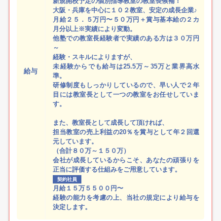
新規開校予定の個別指導教室の教室長候補！
大阪・兵庫を中心に１０２教室、安定の成長企業♪
月給２５．５万円〜５０万円＋賞与基本給の２カ
月分以上※実績により変動。
他塾での教室長経験者で実績のある方は３０万円
～
経験・スキルによりますが、
未経験からでも給与は25.5万～35万と業界高水
給与
準。
研修制度もしっかりしているので、早い人で２年
目には教室長として一つの教室をお任せしていま
す。
また、教室長として成長して頂ければ、
担当教室の売上利益の20％を賞与として年２回還
元しています。
（合計８０万～１５０万）
会社が成長しているからこそ、あなたの頑張りを
正当に評価する仕組みをご用意しています。
契約社員
月給１５万５５００円〜
経験の能力を考慮の上、当社の規定により給与を
決定します。