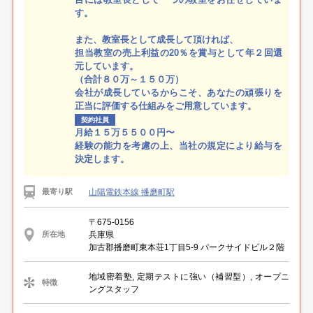
す。
また、教室長として成長して頂ければ、
担当教室の売上利益の20％を賞与として年２回還
元しています。
（合計８０万～１５０万）
会社が成長しているからこそ、あなたの頑張りを
正当に評価する仕組みをご用意しています。
契約社員
月給１５万５５００円〜
経験の能力を考慮の上、当社の規定により給与を
決定します。
山陽電鉄本線 播磨町駅
最寄り駅
〒675-0156
兵庫県
所在地
加古郡播磨町東本荘1丁目5-9 パークサイドビル２階
地域密着塾, 定期テストに強い（補習型）, オープニ
特徴
ングスタッフ