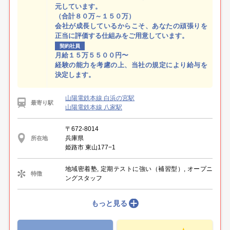
元しています。
（合計８０万～１５０万）
会社が成長しているからこそ、あなたの頑張りを
正当に評価する仕組みをご用意しています。
契約社員
月給１５万５５００円〜
経験の能力を考慮の上、当社の規定により給与を
決定します。
山陽電鉄本線 白浜の宮駅
最寄り駅
山陽電鉄本線 八家駅
〒672-8014
兵庫県
所在地
姫路市 東山177−1
地域密着塾, 定期テストに強い（補習型）, オープニ
特徴
ングスタッフ
もっと見る