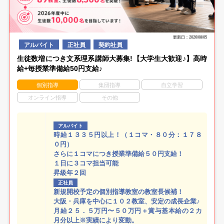
更新日：2026/08/05
アルバイト
正社員
契約社員
生徒数増につき文系理系講師大募集!【大学生大歓迎♪】高時
給+毎授業準備給50円支給♪
個別指導
集団指導
自立学習
オンライン指導
その他
アルバイト
時給１３３５円以上！（１コマ・８０分：１７８
０円）
さらに１コマにつき授業準備給５０円支給！
１日に３コマ担当可能
昇級年２回
正社員
新規開校予定の個別指導教室の教室長候補！
大阪・兵庫を中心に１０２教室、安定の成長企業♪
月給２５．５万円〜５０万円＋賞与基本給の２カ
月分以上※実績により変動。