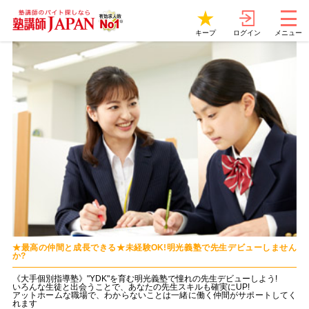
ログイン
キープ
メニュー
★最高の仲間と成長できる★未経験OK!明光義塾で先生デビューしません
か?
《大手個別指導塾》"YDK"を育む明光義塾で憧れの先生デビューしよう!
いろんな生徒と出会うことで、あなたの先生スキルも確実にUP!
アットホームな職場で、わからないことは一緒に働く仲間がサポートしてく
れます