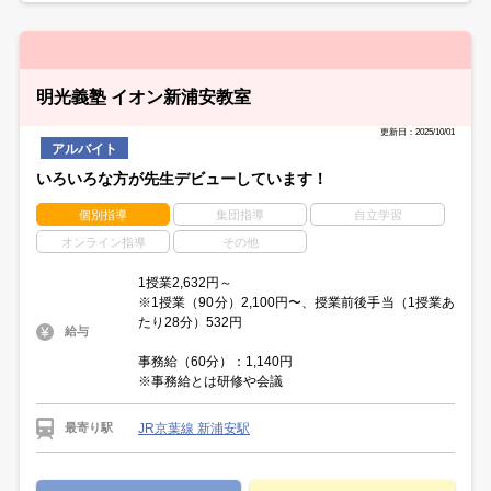
明光義塾 イオン新浦安教室
更新日：2025/10/01
アルバイト
いろいろな方が先生デビューしています！
個別指導
集団指導
自立学習
オンライン指導
その他
1授業2,632円～
※1授業（90分）2,100円〜、授業前後手当（1授業あ
たり28分）532円
給与
事務給（60分）：1,140円
※事務給とは研修や会議
JR京葉線 新浦安駅
最寄り駅