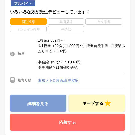
アルバイト
いろいろな方が先生デビューしています！
個別指導
集団指導
自立学習
オンライン指導
その他
1授業2,332円～
※1授業（90分）1,800円〜、授業前後手当（1授業あ
たり28分）532円
給与
事務給（60分）：1,140円
※事務給とは研修や会議
東京メトロ東西線 浦安駅
最寄り駅
キープする
詳細を見る
応募する