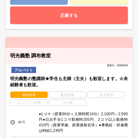
応募する
明光義塾 調布教室
更新日：2026/02/02
アルバイト
明光義塾の塾講師★学生も主婦（主夫）も歓迎します。☆未
経験者も歓迎。
個別指導
集団指導
自立学習
オンライン指導
その他
●1コマ（授業90分＋入替時間10分）2,100円～2,500
円●日次手当1コマ勤務時205円、2コマ以上勤務時
給与
410円（授業準備、授業後報告等）●事務給・研修費
は時給1,230円