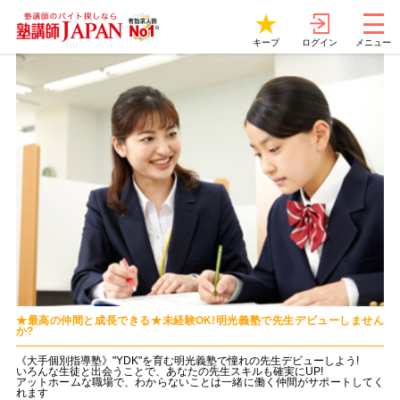
ログイン
キープ
メニュー
★最高の仲間と成長できる★未経験OK!明光義塾で先生デビューしません
か?
《大手個別指導塾》"YDK"を育む明光義塾で憧れの先生デビューしよう!
いろんな生徒と出会うことで、あなたの先生スキルも確実にUP!
アットホームな職場で、わからないことは一緒に働く仲間がサポートしてく
れます