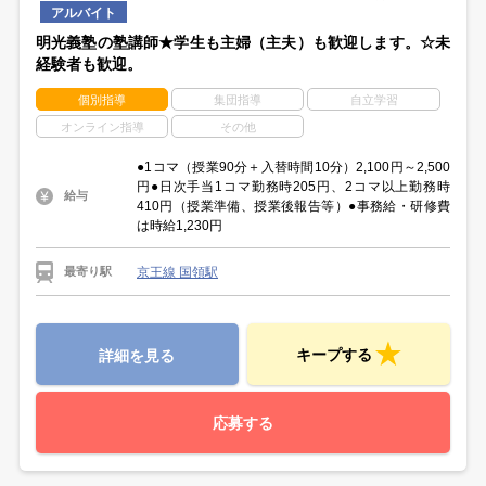
アルバイト
明光義塾の塾講師★学生も主婦（主夫）も歓迎します。☆未
経験者も歓迎。
個別指導
集団指導
自立学習
オンライン指導
その他
●1コマ（授業90分＋入替時間10分）2,100円～2,500
円●日次手当1コマ勤務時205円、2コマ以上勤務時
給与
410円（授業準備、授業後報告等）●事務給・研修費
は時給1,230円
京王線 国領駅
最寄り駅
キープする
詳細を見る
応募する