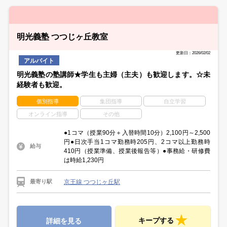
明光義塾 つつじヶ丘教室
更新日：2026/02/02
アルバイト
明光義塾の塾講師★学生も主婦（主夫）も歓迎します。☆未
経験者も歓迎。
個別指導
集団指導
自立学習
オンライン指導
その他
●1コマ（授業90分＋入替時間10分）2,100円～2,500
円●日次手当1コマ勤務時205円、2コマ以上勤務時
給与
410円（授業準備、授業後報告等）●事務給・研修費
は時給1,230円
京王線 つつじヶ丘駅
最寄り駅
キープする
詳細を見る