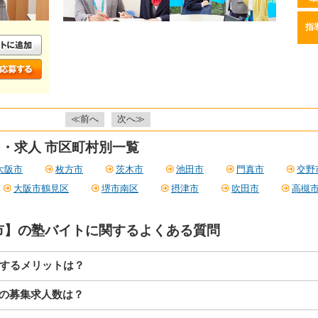
指
≪前へ
次へ≫
・求人 市区町村別一覧
大阪市
枚方市
茨木市
池田市
門真市
交野
大阪市鶴見区
堺市南区
摂津市
吹田市
高槻
市】の塾バイトに関するよくある質問
募するメリットは？
】の募集求人数は？