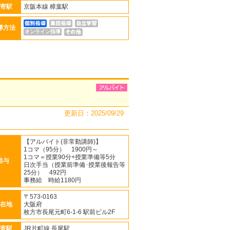
寄駅
京阪本線 樟葉駅
導方法
オンライン指導
更新日：2025/09/29
【アルバイト(非常勤講師)】
1コマ（95分） 1900円～
1コマ＝授業90分+授業準備等5分
給与
日次手当（授業前準備･授業後報告等
25分） 492円
事務給 時給1180円
〒573-0163
在地
大阪府
枚方市長尾元町6-1-6 駅前ビル2F
寄駅
JR片町線 長尾駅