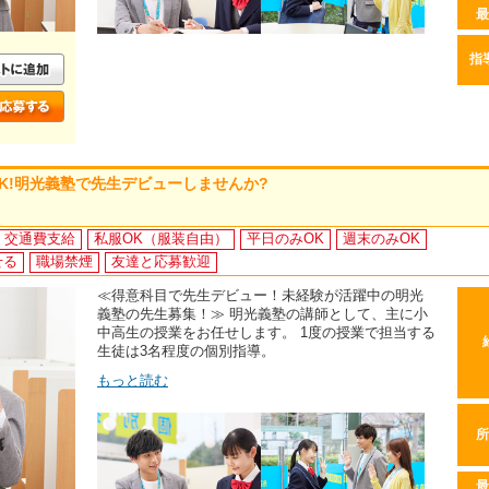
最
指
K!明光義塾で先生デビューしませんか?
交通費支給
私服OK（服装自由）
平日のみOK
週末のみOK
せる
職場禁煙
友達と応募歓迎
≪得意科目で先生デビュー！未経験が活躍中の明光
義塾の先生募集！≫ 明光義塾の講師として、主に小
中高生の授業をお任せします。 1度の授業で担当する
生徒は3名程度の個別指導。
もっと読む
所
最