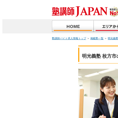
塾講師バイト求人情報トップ
＞
掲載塾一覧
＞
明光義
明光義塾 枚方