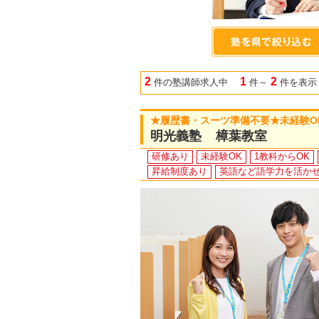
2
1
2
件の塾講師求人中
件～
件を表示
★履歴書・スーツ準備不要★未経験O
明光義塾 樟葉教室
研修あり
未経験OK
1教科からOK
昇給制度あり
英語など語学力を活か