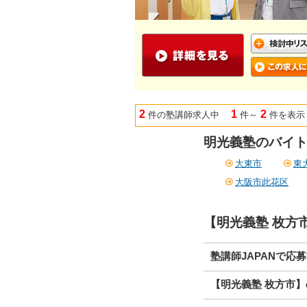
2
1
2
件の塾講師求人中
件～
件を表示
明光義塾のバイト
大東市
東
大阪市此花区
【明光義塾 枚方
塾講師JAPANで応
【明光義塾 枚方市