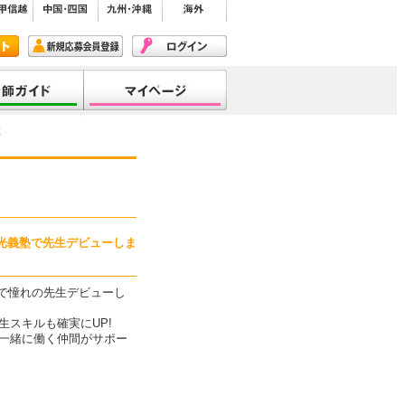
覧
明光義塾で先生デビューしま
塾で憧れの先生デビューし
スキルも確実にUP!
一緒に働く仲間がサポー