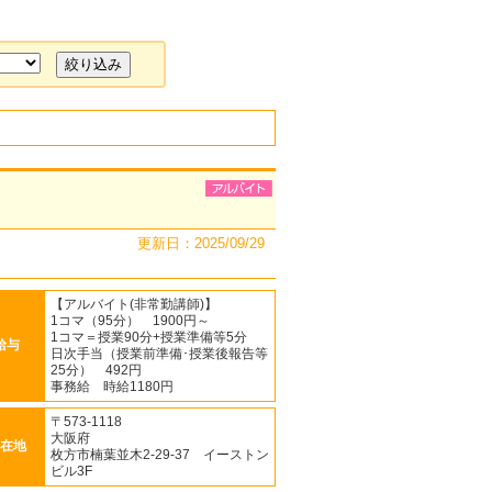
更新日：2025/09/29
【アルバイト(非常勤講師)】
1コマ（95分） 1900円～
1コマ＝授業90分+授業準備等5分
給与
日次手当（授業前準備･授業後報告等
25分） 492円
事務給 時給1180円
〒573-1118
大阪府
在地
枚方市楠葉並木2-29-37 イーストン
ビル3F