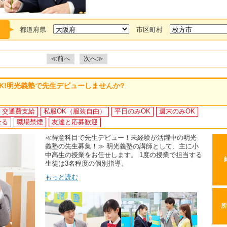
都道府県
市区町村
≪前へ
次へ≫
K!明光義塾で先生デビューしませんか?
交通費支給
私服OK（服装自由）
平日のみOK
週末のみOK
せる
職場禁煙
友達と応募歓迎
≪得意科目で先生デビュー！未経験が活躍中の明光
義塾の先生募集！≫ 明光義塾の講師として、主に小
中高生の授業をお任せします。 1度の授業で担当する
生徒は3名程度の個別指導。
もっと読む
所