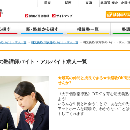
塾のバイト・求人一覧
＞
明光義塾 大阪府のバイト・求人一覧
＞ 明光義塾 枚方市のバイト・求人一
市の塾講師バイト・アルバイト求人一覧
★最高の仲間と成長できる★未経験OK!
せんか?
《大手個別指導塾》"YDK"を育む明光義
よう!
いろんな生徒と出会うことで、あなたの先生
アットホームな職場で、わからないことは
トしてくれます