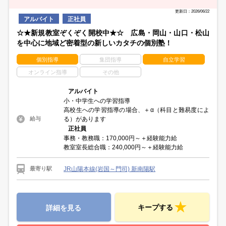
更新日：2026/06/22
アルバイト
正社員
☆★新規教室ぞくぞく開校中★☆ 広島・岡山・山口・松山
を中心に地域ど密着型の新しいカタチの個別塾！
個別指導
集団指導
自立学習
オンライン指導
その他
アルバイト
小・中学生への学習指導
高校生への学習指導の場合、＋α（科目と難易度によ
る）があります
給与
正社員
事務・教務職：170,000円～＋経験能力給
教室室長総合職：240,000円～＋経験能力給
JR山陽本線(岩国～門司) 新南陽駅
最寄り駅
キープする
詳細を見る