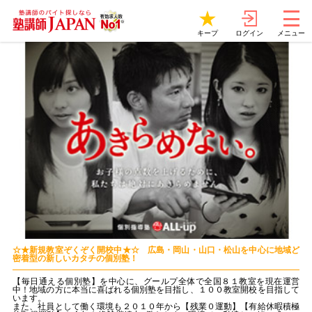
ログイン
キープ
メニュー
☆★新規教室ぞくぞく開校中★☆ 広島・岡山・山口・松山を中心に地域ど
密着型の新しいカタチの個別塾！
【毎日通える個別塾】を中心に、グールプ全体で全国８１教室を現在運営
中！地域の方に本当に喜ばれる個別塾を目指し、１００教室開校を目指して
います。
また、社員として働く環境も２０１０年から【残業０運動】【有給休暇積極