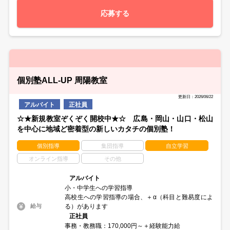
応募する
個別塾ALL-UP 周陽教室
更新日：2026/06/22
アルバイト
正社員
☆★新規教室ぞくぞく開校中★☆ 広島・岡山・山口・松山
を中心に地域ど密着型の新しいカタチの個別塾！
個別指導
集団指導
自立学習
オンライン指導
その他
アルバイト
小・中学生への学習指導
高校生への学習指導の場合、＋α（科目と難易度によ
る）があります
給与
正社員
事務・教務職：170,000円～＋経験能力給