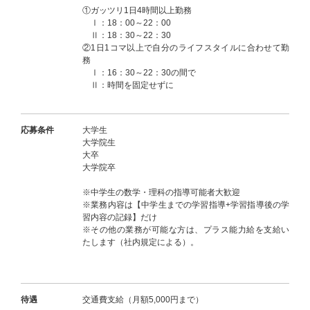
①ガッツリ1日4時間以上勤務
Ⅰ：18：00～22：00
Ⅱ：18：30～22：30
②1日1コマ以上で自分のライフスタイルに合わせて勤
務
Ⅰ：16：30～22：30の間で
Ⅱ：時間を固定せずに
応募条件
大学生
大学院生
大卒
大学院卒
※中学生の数学・理科の指導可能者大歓迎
※業務内容は【中学生までの学習指導+学習指導後の学
習内容の記録】だけ
※その他の業務が可能な方は、プラス能力給を支給い
たします（社内規定による）。
待遇
交通費支給（月額5,000円まで）