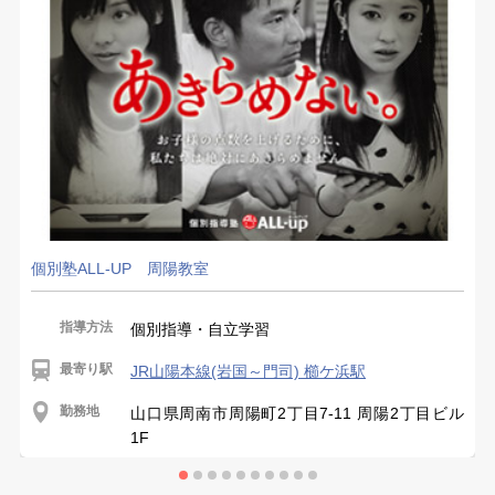
個別塾ALL-UP 周陽教室
指導方法
個別指導・自立学習
最寄り駅
JR山陽本線(岩国～門司) 櫛ケ浜駅
勤務地
山口県周南市周陽町2丁目7-11 周陽2丁目ビル
1F