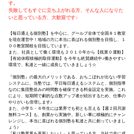
す。
失敗してもすぐに立ち上がれる方、そんな人になりた
いと思っている方、大歓迎です♪
【毎日通える個別塾】を中心に、グールプ全体で全国８１教室
を現在運営中！地域の方に本当に喜ばれる個別塾を目指し、１
００教室開校を目指しています。
また、社員として働く環境も２０１０年から【残業０運動】
【有給休暇積極的取得運動】を今年も絶賛継続中♪働きやすい
環境で、私達と一緒に成長していきましょう☆
『個別塾』の最大のメリットである、おちこぼれが出ない学習
システムに、当塾では、平日毎日通えるシステムと、個別指導
なのに集団塾並みの時間数を確保できる料金設定を実施。これ
により、短期間で劇的な点数アップ者が続出するため、仕事の
やりがいも倍増します♪
また、小学５・６年生には業界でも初とも言える【週２回月謝
無料コース】も、創業から実施中。新しい事に積極的にチャン
レンジし、本当に喜ばれる個別塾を私達と共に創っていきまし
ょう♪
『私は塾業界を革新したい！』と思っている方、当社で共に成