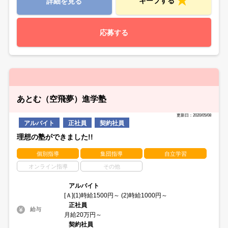
キープする
詳細を見る
応募する
あとむ（空飛夢）進学塾
更新日：2020/05/08
アルバイト
正社員
契約社員
理想の塾ができました!!
個別指導
集団指導
自立学習
オンライン指導
その他
アルバイト
[Ａ](1)時給1500円～ (2)時給1000円～
正社員
給与
月給20万円～
契約社員