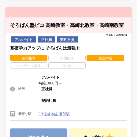
そろばん塾ピコ 高崎教室・高崎北教室・高崎南教室
更新日：2020/05/11
アルバイト
正社員
契約社員
基礎学力アップに そろばんは最強 !!
個別指導
集団指導
自立学習
オンライン指導
その他
アルバイト
時給1000円～
正社員
給与
契約社員
JR信越本線 磯部駅
最寄り駅