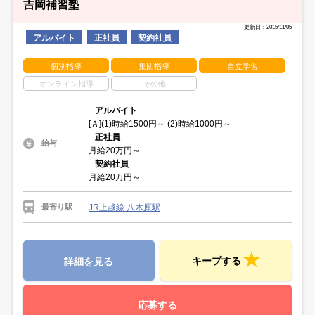
吉岡補習塾
更新日：2015/11/05
アルバイト
正社員
契約社員
個別指導
集団指導
自立学習
オンライン指導
その他
アルバイト
[Ａ](1)時給1500円～ (2)時給1000円～
正社員
給与
月給20万円～
契約社員
月給20万円～
JR上越線 八木原駅
最寄り駅
キープする
詳細を見る
応募する