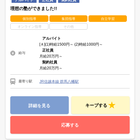
アルバイト
正社員
契約社員
理想の塾ができました!!
個別指導
集団指導
自立学習
オンライン指導
その他
アルバイト
[Ａ](1)時給1500円～ (2)時給1000円～
正社員
給与
月給20万円～
契約社員
月給20万円～
JR信越本線 群馬八幡駅
最寄り駅
キープする
詳細を見る
応募する