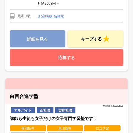
月給20万円～
JR高崎線 高崎駅
最寄り駅
キープする
詳細を見る
応募する
白百合進学塾
更新日：2020/05/08
アルバイト
正社員
契約社員
講師も生徒も女子だけの女子専門学習塾です！
個別指導
集団指導
自立学習