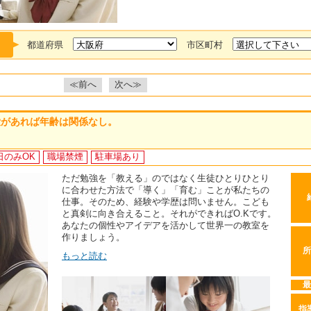
都道府県
市区町村
≪前へ
次へ≫
愛があれば年齢は関係なし。
日のみOK
職場禁煙
駐車場あり
ただ勉強を「教える」のではなく生徒ひとりひとり
に合わせた方法で「導く」「育む」ことが私たちの
仕事。そのため、経験や学歴は問いません。こども
と真剣に向き合えること。それができればO.Kです。
あなたの個性やアイデアを活かして世界一の教室を
作りましょう。
所
もっと読む
最
指