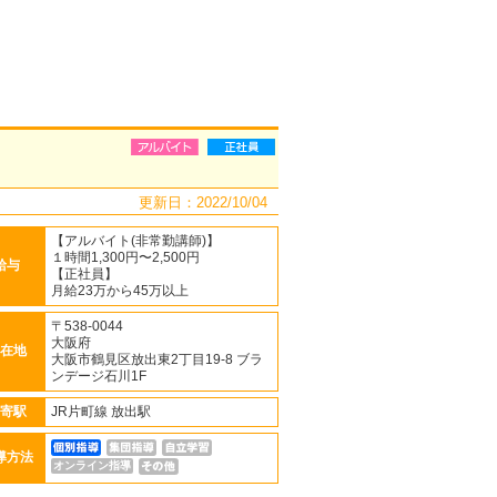
更新日：2022/10/04
【アルバイト(非常勤講師)】
１時間1,300円〜2,500円
給与
【正社員】
月給23万から45万以上
〒538-0044
大阪府
在地
大阪市鶴見区放出東2丁目19-8 ブラ
ンデージ石川1F
寄駅
JR片町線 放出駅
導方法
オンライン指導