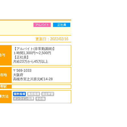
更新日：2022/02/16
【アルバイト(非常勤講師)】
１時間1,300円〜2,500円
給与
【正社員】
月給23万から45万以上
〒569-1033
在地
大阪府
高槻市宮之川原元町14-28
寄駅
導方法
オンライン指導