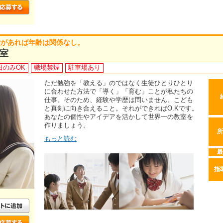
愛があれば年齢は関係なし。
室
日のみOK
職場禁煙
駐車場あり
ただ勉強を「教える」のではなく生徒ひとりひとり
に合わせた方法で「導く」「育む」ことが私たちの
仕事。そのため、経験や学歴は問いません。こども
と真剣に向き合えること。それができればO.Kです。
あなたの個性やアイデアを活かして世界一の教室を
作りましょう。
所
もっと読む
最
指