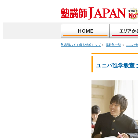
塾講師バイト求人情報トップ
＞
掲載塾一覧
＞
ユニバ
ユニバ進学教室