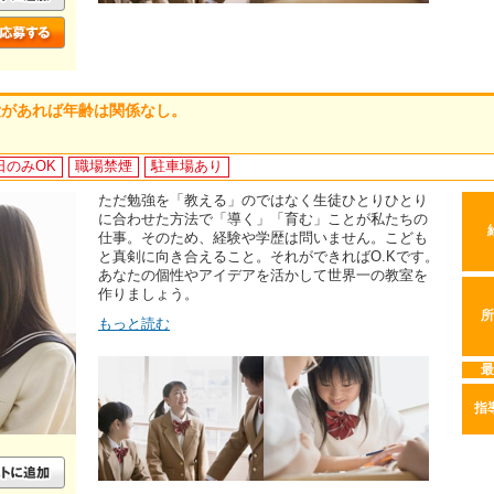
愛があれば年齢は関係なし。
日のみOK
職場禁煙
駐車場あり
ただ勉強を「教える」のではなく生徒ひとりひとり
に合わせた方法で「導く」「育む」ことが私たちの
仕事。そのため、経験や学歴は問いません。こども
と真剣に向き合えること。それができればO.Kです。
あなたの個性やアイデアを活かして世界一の教室を
作りましょう。
所
もっと読む
最
指