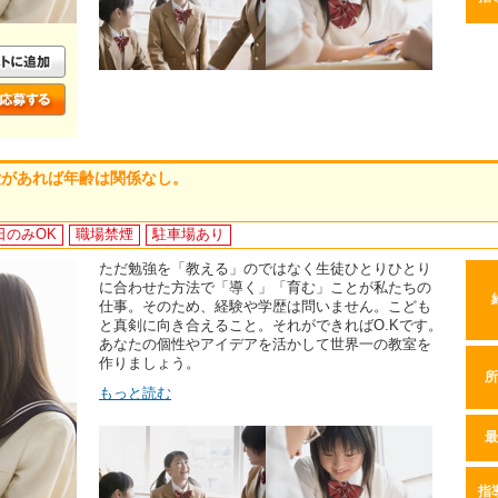
愛があれば年齢は関係なし。
日のみOK
職場禁煙
駐車場あり
ただ勉強を「教える」のではなく生徒ひとりひとり
に合わせた方法で「導く」「育む」ことが私たちの
仕事。そのため、経験や学歴は問いません。こども
と真剣に向き合えること。それができればO.Kです。
あなたの個性やアイデアを活かして世界一の教室を
作りましょう。
所
もっと読む
最
指