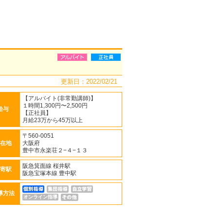
更新日：2022/02/21
【アルバイト(非常勤講師)】
１時間1,300円〜2,500円
給与
【正社員】
月給23万から45万以上
〒560-0051
在地
大阪府
豊中市永楽荘２−４−１３
阪急箕面線 桜井駅
寄駅
阪急宝塚本線 豊中駅
導方法
オンライン指導