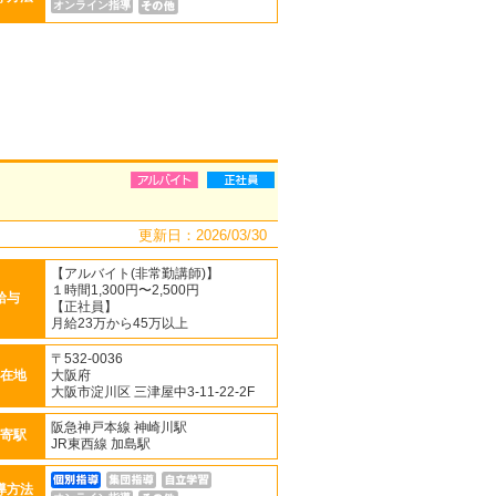
オンライン指導
更新日：2026/03/30
【アルバイト(非常勤講師)】
１時間1,300円〜2,500円
給与
【正社員】
月給23万から45万以上
〒532-0036
在地
大阪府
大阪市淀川区 三津屋中3-11-22-2F
阪急神戸本線 神崎川駅
寄駅
JR東西線 加島駅
導方法