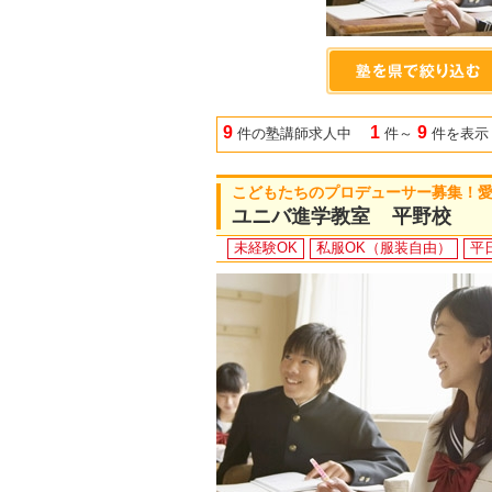
9
1
9
件の塾講師求人中
件～
件を表示
こどもたちのプロデューサー募集！
ユニバ進学教室 平野校
未経験OK
私服OK（服装自由）
平