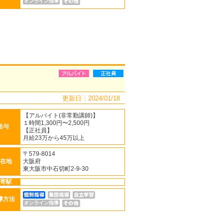
オンライン指導
更新日：2024/01/18
【アルバイト(非常勤講師)】
１時間1,300円〜2,500円
給与
【正社員】
月給23万から45万以上
〒579-8014
在地
大阪府
東大阪市中石切町2-9-30
寄駅
導方法
オンライン指導