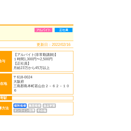
更新日：2022/02/16
【アルバイト(非常勤講師)】
１時間1,300円〜2,500円
給与
【正社員】
月給23万から45万以上
〒618-0024
大阪府
在地
三島郡島本町若山台２－６２－１０
６
寄駅
導方法
オンライン指導