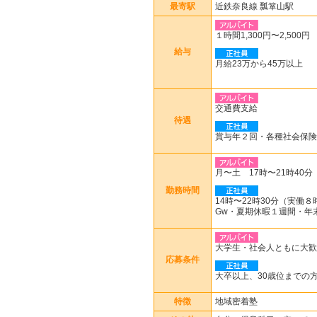
最寄駅
近鉄奈良線 瓢箪山駅
１時間1,300円〜2,500円
給与
月給23万から45万以上
交通費支給
待遇
賞与年２回・各種社会保険
月〜土 17時〜21時40分
勤務時間
14時〜22時30分（実働
Gw・夏期休暇１週間・年
大学生・社会人ともに大歓
応募条件
大卒以上、30歳位までの
特徴
地域密着塾