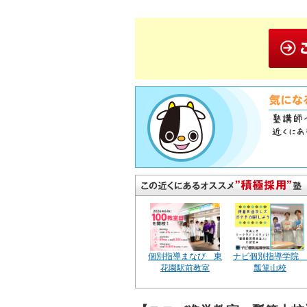
個別指導まなび 東
ナビ個別指導学院
花園駅前教室
瓢箪山校