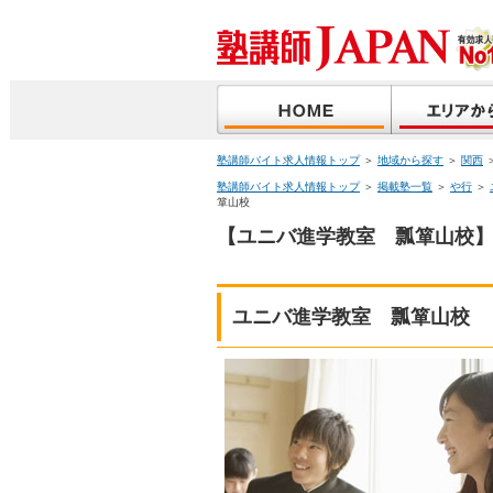
塾講師バイト求人情報トップ
＞
地域から探す
＞
関西
塾講師バイト求人情報トップ
＞
掲載塾一覧
＞
や行
＞
箪山校
【ユニバ進学教室 瓢箪山校】
ユニバ進学教室 瓢箪山校