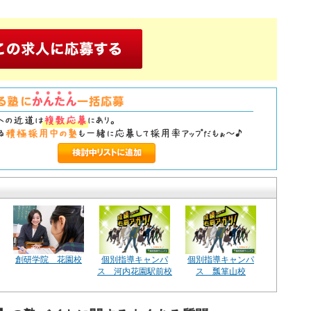
創研学院 花園校
個別指導キャンパ
個別指導キャンパ
ス 河内花園駅前校
ス 瓢箪山校