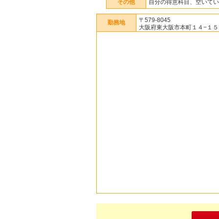
その他
自分の得意科目、空いてい
〒579-8045
勤務地
大阪府東大阪市本町１４−１５