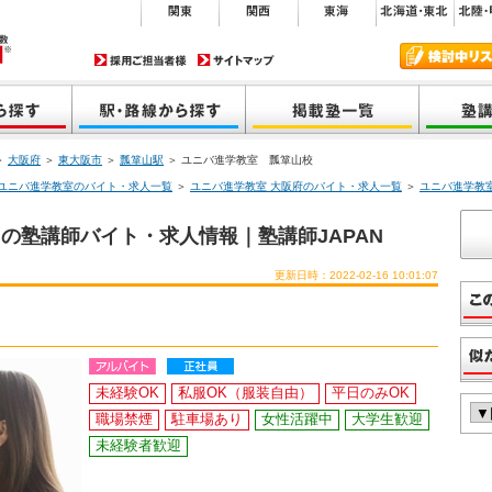
＞
大阪府
＞
東大阪市
＞
瓢箪山駅
＞ ユニバ進学教室 瓢箪山校
ユニバ進学教室のバイト・求人一覧
＞
ユニバ進学教室 大阪府のバイト・求人一覧
＞
ユニバ進学教
の塾講師バイト・求人情報｜塾講師JAPAN
更新日時：2022-02-16 10:01:07
未経験OK
私服OK（服装自由）
平日のみOK
職場禁煙
駐車場あり
女性活躍中
大学生歓迎
未経験者歓迎