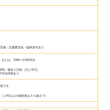
完備・交通費支給・臨時賞与あり
 または、19時〜21時40分
８時間）週休２日制（日と平日）
末年始休暇あり
迎です。
方（２年以上の経験者は３５歳まで）