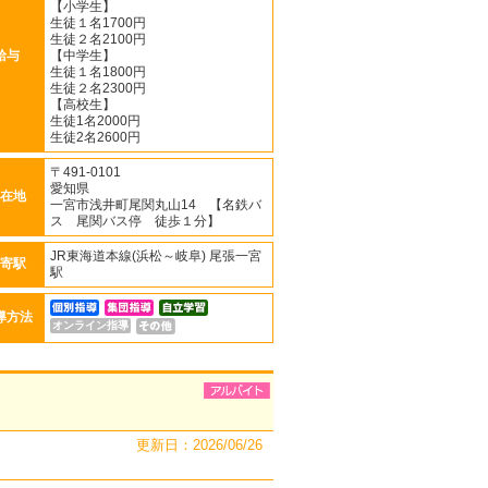
【小学生】
生徒１名1700円
生徒２名2100円
給与
【中学生】
生徒１名1800円
生徒２名2300円
【高校生】
生徒1名2000円
生徒2名2600円
〒491-0101
愛知県
在地
一宮市浅井町尾関丸山14 【名鉄バ
ス 尾関バス停 徒歩１分】
JR東海道本線(浜松～岐阜) 尾張一宮
寄駅
駅
導方法
オンライン指導
更新日：2026/06/26