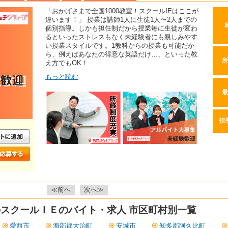
「おかげさまで全国1000教室！スクールIEはここが
違います！」 授業は講師1人に生徒1人〜2人までの
個別指導。しかも担任制だから授業毎に生徒が変わ
るといったストレスもなく未経験者にも親しみやす
い授業スタイルです。1教科からの授業も可能だか
ら、例えばあなたの得意な英語だけ…、といった教
所
え方でもOK！
もっと読む
最
指
≪前へ
次へ≫
スクールＩＥのバイト・求人 市区町村別一覧
愛西市
海部郡大治町
安城市
知多郡阿久比町