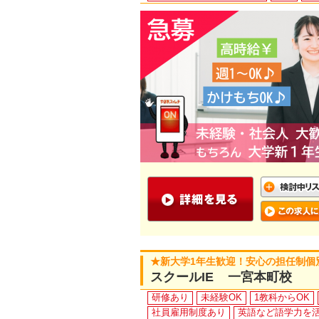
★新大学1年生歓迎！安心の担任制個
スクールIE 一宮本町校
研修あり
未経験OK
1教科からOK
社員雇用制度あり
英語など語学力を