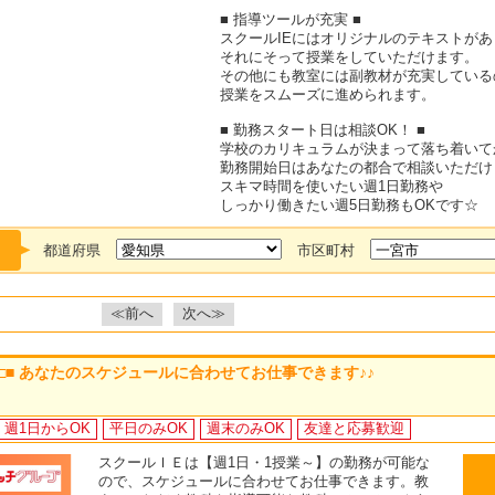
■ 指導ツールが充実 ■
スクールIEにはオリジナルのテキストがあ
それにそって授業をしていただけます。
その他にも教室には副教材が充実している
授業をスムーズに進められます。
■ 勤務スタート日は相談OK！ ■
学校のカリキュラムが決まって落ち着いて
勤務開始日はあなたの都合で相談いただけ
スキマ時間を使いたい週1日勤務や
しっかり働きたい週5日勤務もOKです☆
都道府県
市区町村
≪前へ
次へ≫
 □■ あなたのスケジュールに合わせてお仕事できます♪♪
週1日からOK
平日のみOK
週末のみOK
友達と応募歓迎
スクールＩＥは【週1日・1授業～】の勤務が可能な
ので、スケジュールに合わせてお仕事できます。教