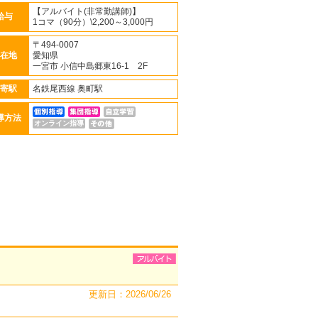
【アルバイト(非常勤講師)】
給与
1コマ（90分）\2,200～3,000円
〒494-0007
在地
愛知県
一宮市 小信中島郷東16-1 2F
寄駅
名鉄尾西線 奥町駅
導方法
オンライン指導
更新日：2026/06/26