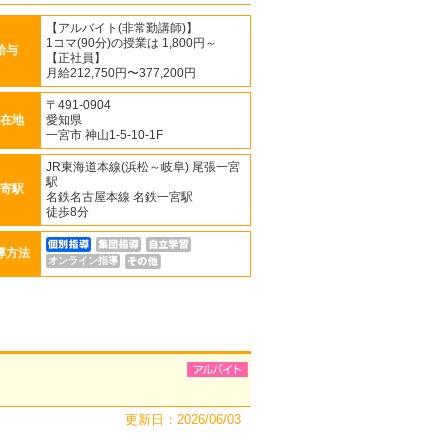
【アルバイト(非常勤講師)】
1コマ(90分)の授業は 1,800円～
給与
【正社員】
月給212,750円〜377,200円
〒491-0904
在地
愛知県
一宮市 神山1-5-10-1F
JR東海道本線(浜松～岐阜) 尾張一宮
駅
寄駅
名鉄名古屋本線 名鉄一宮駅
徒歩8分
導方法
オンライン指導
更新日：2026/06/03