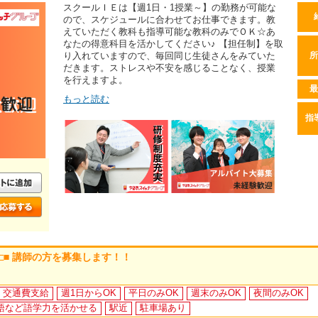
スクールＩＥは【週1日・1授業～】の勤務が可能な
ので、スケジュールに合わせてお仕事できます。教
えていただく教科も指導可能な教科のみでＯＫ☆あ
なたの得意科目を活かしてください♪ 【担任制】を取
り入れていますので、毎回同じ生徒さんをみていた
所
だきます。ストレスや不安を感じることなく、授業
を行えますよ。
最
もっと読む
指
 □■ 講師の方を募集します！！
交通費支給
週1日からOK
平日のみOK
週末のみOK
夜間のみOK
語など語学力を活かせる
駅近
駐車場あり