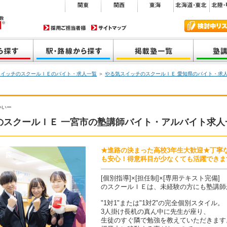
スイッチのスクールＩＥのバイト・求人一覧
＞
やる気スイッチのスクールＩＥ 愛知県のバイト・求
いいー
のスクールＩＥ 一宮市の塾講師バイト・アルバイト求人
★進路の決まった高校3年生大歓迎★丁寧
も安心！得意科目が少なくても活躍できます■
[個別指導]×[担任制]×[専用テキスト完備]
のスクールＩＥは、未経験の方にも塾講師
"1対1"または"1対2"の完全個別スタイル。
3人掛け長机の真ん中に先生が座り、
生徒のすぐ隣で勉強を教えていただきます