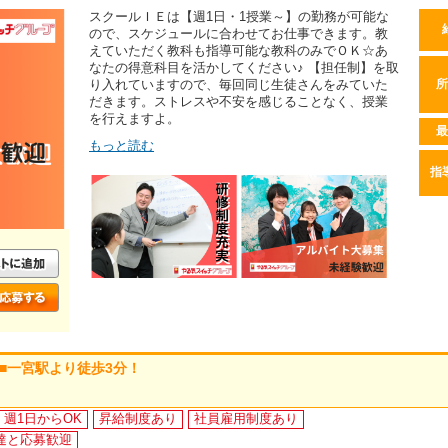
スクールＩＥは【週1日・1授業～】の勤務が可能な
ので、スケジュールに合わせてお仕事できます。教
えていただく教科も指導可能な教科のみでＯＫ☆あ
なたの得意科目を活かしてください♪ 【担任制】を取
り入れていますので、毎回同じ生徒さんをみていた
所
だきます。ストレスや不安を感じることなく、授業
を行えますよ。
最
もっと読む
指
！■一宮駅より徒歩3分！
週1日からOK
昇給制度あり
社員雇用制度あり
達と応募歓迎