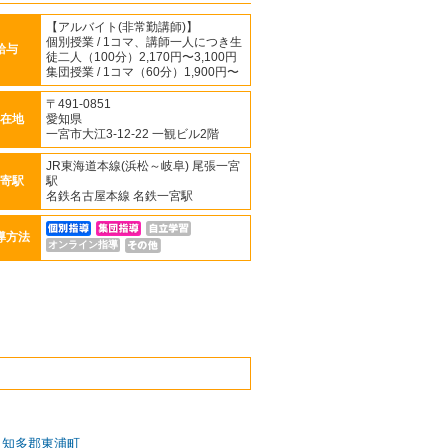
【アルバイト(非常勤講師)】
個別授業 / 1コマ、講師一人につき生
給与
徒二人（100分）2,170円〜3,100円
集団授業 / 1コマ（60分）1,900円〜
〒491-0851
在地
愛知県
一宮市大江3-12-22 一観ビル2階
JR東海道本線(浜松～岐阜) 尾張一宮
寄駅
駅
名鉄名古屋本線 名鉄一宮駅
導方法
オンライン指導
知多郡東浦町