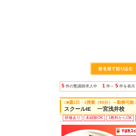
5
1
5
件の塾講師求人中
件～
件を表示
□■週1日・1授業（90分）～勤務可能
スクールIE 一宮浅井校
研修あり
未経験OK
1教科からOK