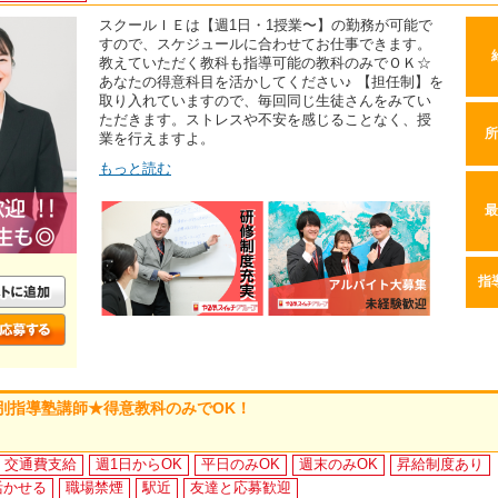
スクールＩＥは【週1日・1授業〜】の勤務が可能で
すので、スケジュールに合わせてお仕事できます。
教えていただく教科も指導可能の教科のみでＯＫ☆
あなたの得意科目を活かしてください♪ 【担任制】を
取り入れていますので、毎回同じ生徒さんをみてい
ただきます。ストレスや不安を感じることなく、授
所
業を行えますよ。
もっと読む
最
指
別指導塾講師★得意教科のみでOK！
交通費支給
週1日からOK
平日のみOK
週末のみOK
昇給制度あり
活かせる
職場禁煙
駅近
友達と応募歓迎