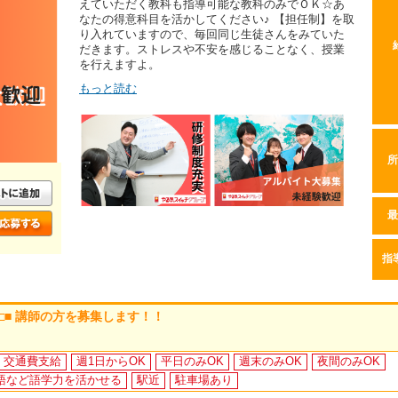
えていただく教科も指導可能な教科のみでＯＫ☆あ
なたの得意科目を活かしてください♪ 【担任制】を取
り入れていますので、毎回同じ生徒さんをみていた
だきます。ストレスや不安を感じることなく、授業
を行えますよ。
もっと読む
所
最
指
 □■ 講師の方を募集します！！
交通費支給
週1日からOK
平日のみOK
週末のみOK
夜間のみOK
語など語学力を活かせる
駅近
駐車場あり