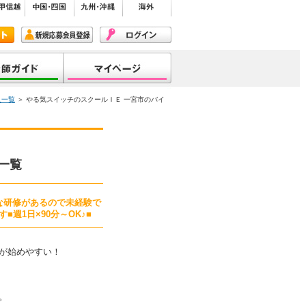
人一覧
＞ やる気スイッチのスクールＩＥ 一宮市のバイ
一覧
な研修があるので未経験で
週1日×90分～OK♪■
が始めやすい！
。