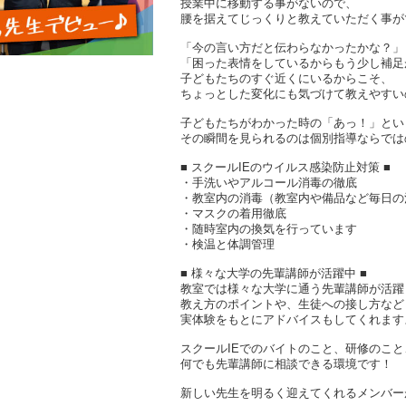
授業中に移動する事がないので、
腰を据えてじっくりと教えていただく事が
「今の言い方だと伝わらなかったかな？」
「困った表情をしているからもう少し補足
子どもたちのすぐ近くにいるからこそ、
ちょっとした変化にも気づけて教えやすい
子どもたちがわかった時の「あっ！」とい
その瞬間を見られるのは個別指導ならでは
■ スクールIEのウイルス感染防止対策 ■
・手洗いやアルコール消毒の徹底
・教室内の消毒（教室内や備品など毎日の
・マスクの着用徹底
・随時室内の換気を行っています
・検温と体調管理
■ 様々な大学の先輩講師が活躍中 ■
教室では様々な大学に通う先輩講師が活躍
教え方のポイントや、生徒への接し方など
実体験をもとにアドバイスもしてくれます
スクールIEでのバイトのこと、研修のこ
何でも先輩講師に相談できる環境です！
新しい先生を明るく迎えてくれるメンバー