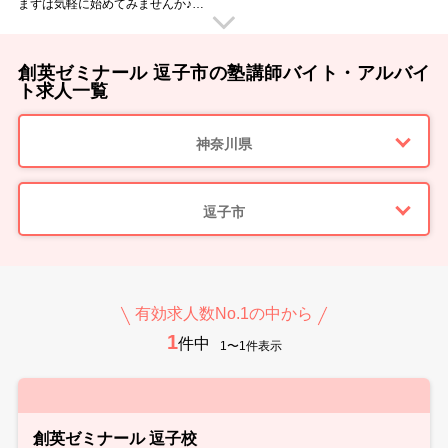
まずは気軽に始めてみませんか♪
♪教えるのは小～高校生！個別指導専門の学習塾♪
◆指導科目は得意な1科目からでOK！
短期や講習のみの勤務も◎
創英ゼミナール 逗子市の塾講師バイト・アルバイ
未経験スタートの先輩も多数在籍！
教えることによって、あなたも生徒と一緒に成長していける仕事です。
ト求人一覧
充実した研修制度がありますので未経験の方でも安心。
「大学の授業後の夕方から」「子供の迎えの時間まで」など都合の良い勤務
地＆働き方が選べます！
神奈川県
逗子市
有効求人数No.1の中から
1
件中
1〜1件表示
創英ゼミナール 逗子校