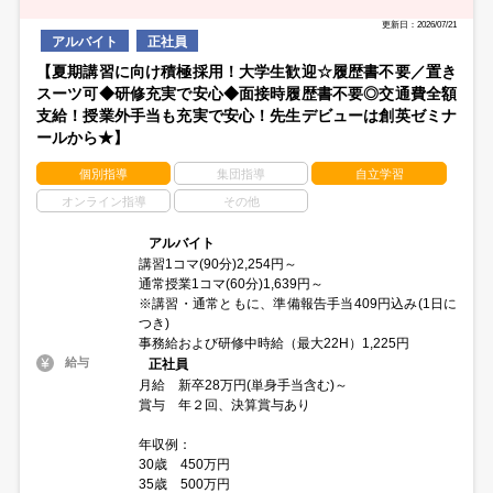
更新日：2026/07/21
アルバイト
正社員
【夏期講習に向け積極採用！大学生歓迎☆履歴書不要／置き
スーツ可◆研修充実で安心◆面接時履歴書不要◎交通費全額
支給！授業外手当も充実で安心！先生デビューは創英ゼミナ
ールから★】
個別指導
集団指導
自立学習
オンライン指導
その他
アルバイト
講習1コマ(90分)2,254円～
通常授業1コマ(60分)1,639円～
※講習・通常ともに、準備報告手当409円込み(1日に
つき)
事務給および研修中時給（最大22H）1,225円
給与
正社員
月給 新卒28万円(単身手当含む)～
賞与 年２回、決算賞与あり
年収例：
30歳 450万円
35歳 500万円