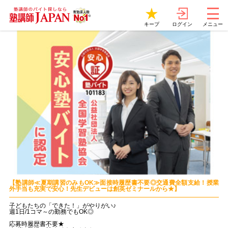
ログイン
キープ
メニュー
【塾講師≪夏期講習のみもOK≫面接時履歴書不要◎交通費全額支給！授業
外手当も充実で安心！先生デビューは創英ゼミナールから★】
子どもたちの「できた！」がやりがい♪
週1日/1コマ～の勤務でもOK◎
応募時履歴書不要★