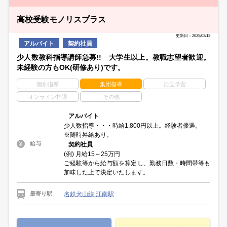
高校受験モノリスプラス
更新日：2025/03/13
アルバイト
契約社員
少人数教科指導講師急募!! 大学生以上。教職志望者歓迎。
未経験の方もOK(研修あり)です。
個別指導
集団指導
自立学習
オンライン指導
その他
アルバイト
少人数指導・・・時給1,800円以上。経験者優遇。
※随時昇給あり。
給与
契約社員
(例) 月給15～25万円
ご経験等から給与額を算定し、勤務日数・時間帯等も
加味した上で決定いたします。
名鉄犬山線 江南駅
最寄り駅