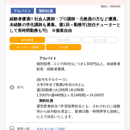
更新日：2025/10/22
アルバイト
契約社員
経験者優遇!! 社会人講師・プロ講師・元教員の方など優遇。
未経験の学生講師も募集。週1回～勤務可(担任チューターと
して長時間勤務も可) ※服装自由
個別指導
集団指導
自立学習
オンライン指導
その他
アルバイト
個別指導…1コマ(60分)につき1,500円以上。未経験者
歓迎・経験者優遇。
(給与モデルケース)
大学2年生で勤務2年目のAさん
給与
週2回勤務 (火)2時間 (木)2時間
1,500円×週4時間(1ヶ月16時間)＝24,000円
契約社員
運営業務担当 / 学習指導担当とも、それぞれのご経験
等から給与額を算定し、勤務日数・時間帯等も加味し
た上で決定いたします。
名鉄犬山線 江南駅
最寄り駅