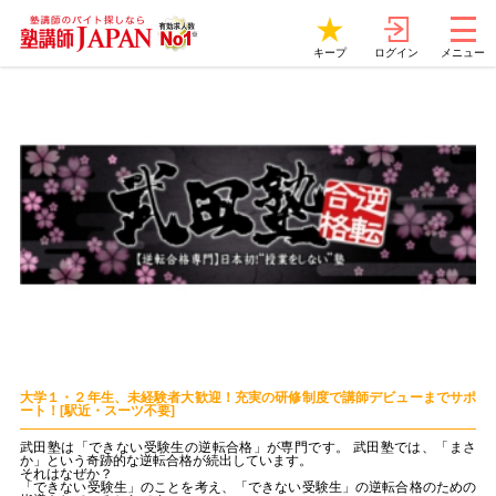
ログイン
キープ
メニュー
大学１・２年生、未経験者大歓迎！充実の研修制度で講師デビューまでサポ
ート！[駅近・スーツ不要]
武田塾は「できない受験生の逆転合格」が専門です。 武田塾では、「まさ
か」という奇跡的な逆転合格が続出しています。
それはなぜか？
「できない受験生」のことを考え、「できない受験生」の逆転合格のための