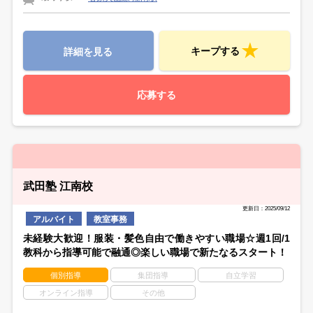
キープする
詳細を見る
応募する
武田塾 江南校
更新日：2025/09/12
アルバイト
教室事務
未経験大歓迎！服装・髪色自由で働きやすい職場☆週1回/1
教科から指導可能で融通◎楽しい職場で新たなるスタート！
個別指導
集団指導
自立学習
オンライン指導
その他