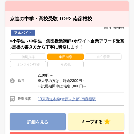
京進の中学・高校受験 TOPΣ 南彦根校
更新日：2025/10/01
アルバイト
<小学生～中学生・集団授業講師>ホワイト企業アワード受賞
♪黒板の書き方から丁寧に研修します！
個別指導
集団指導
自立学習
オンライン指導
その他
2100円～
※大卒の方は、時給2300円～
給与
※試用期間中は時給1,800円～
JR東海道本線(米原～京都) 南彦根駅
最寄り駅
キープする
詳細を見る