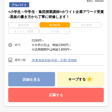
更新日：2025/10/01
アルバイト
<小学生～中学生・集団授業講師>ホワイト企業アワード受賞
♪黒板の書き方から丁寧に研修します！
個別指導
集団指導
自立学習
オンライン指導
その他
2100円～
※大卒の方は、時給2300円～
給与
※試用期間中は時給1,800円～
JR東海道本線(米原～京都) 彦根駅
最寄り駅
キープする
詳細を見る
応募する