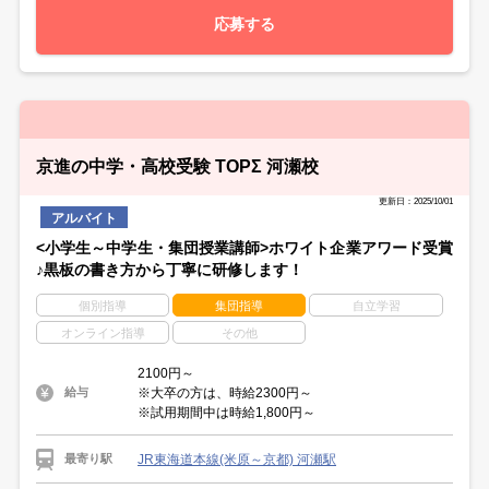
応募する
京進の中学・高校受験 TOPΣ 河瀬校
更新日：2025/10/01
アルバイト
<小学生～中学生・集団授業講師>ホワイト企業アワード受賞
♪黒板の書き方から丁寧に研修します！
個別指導
集団指導
自立学習
オンライン指導
その他
2100円～
※大卒の方は、時給2300円～
給与
※試用期間中は時給1,800円～
JR東海道本線(米原～京都) 河瀬駅
最寄り駅