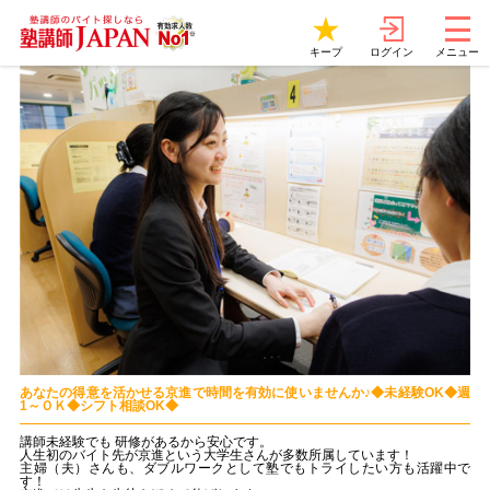
ログイン
キープ
メニュー
あなたの得意を活かせる京進で時間を有効に使いませんか♪◆未経験OK◆週
1～ＯＫ◆シフト相談OK◆
講師未経験でも 研修があるから安心です。
人生初のバイト先が京進という大学生さんが多数所属しています！
主婦（夫）さんも、ダブルワークとして塾でもトライしたい方も活躍中で
す！