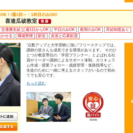
K！/週1回～・1科目のみOK!
 喜連瓜破教室
交通費支給
週1日からOK
平日のみOK
夜間のみOK
昇給制度あり
活かせる
職場禁煙
駅近
友達と応募歓迎
“点数アップと大学受験に強い”フリーステップでは、
講師の皆さんも成長できる環境があります。 そのひ
とつが教室専任の「学習プランナー」とよばれる社
員やリーダー講師によるサポート体制。カリキュラ
ム作成・授業フォロー・成績管理・進路指導など、
生徒のために一緒に考えるスタッフがいるので初め
てでも安心です。
もっと読む