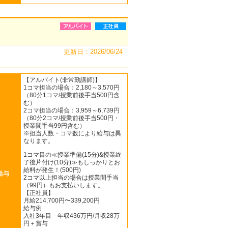
更新日：2026/06/24
【アルバイト(非常勤講師)】
1コマ担当の場合：2,180～3,570円
（80分1コマ/授業前後手当500円含
む）
2コマ担当の場合：3,959～6,739円
（80分2コマ/授業前後手当500円・
授業間手当99円含む）
※担当人数・コマ数により給与は異
なります。
1コマ目の≪授業準備(15分)&授業終
了後片付け(10分)≫もしっかりとお
給料が発生！(500円)
給与
2コマ以上担当の場合は授業間手当
（99円）もお支払いします。
【正社員】
月給214,700円〜339,200円
給与例
入社3年目 年収436万円/月収28万
円＋賞与