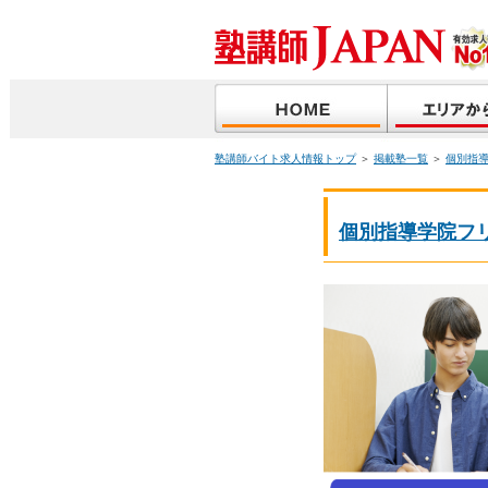
塾講師バイト求人情報トップ
＞
掲載塾一覧
＞
個別指
個別指導学院フ