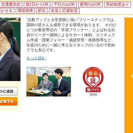
交通費支給
週1日からOK
平日のみOK
夜間のみOK
昇給制度あり
活かせる
職場禁煙
駅近
友達と応募歓迎
“点数アップと大学受験に強い”フリーステップでは、
講師の皆さんも成長できる環境があります。 そのひ
とつが教室専任の「学習プランナー」とよばれる社
員やリーダー講師によるサポート体制。カリキュラ
ム作成・授業フォロー・成績管理・進路指導など、
生徒のために一緒に考えるスタッフがいるので初め
てでも安心です。
もっと読む