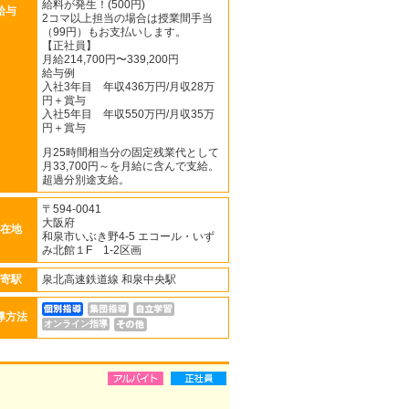
給料が発生！(500円)
給与
2コマ以上担当の場合は授業間手当
（99円）もお支払いします。
【正社員】
月給214,700円〜339,200円
給与例
入社3年目 年収436万円/月収28万
円＋賞与
入社5年目 年収550万円/月収35万
円＋賞与
月25時間相当分の固定残業代として
月33,700円～を月給に含んで支給。
超過分別途支給。
〒594-0041
大阪府
在地
和泉市いぶき野4-5 エコール・いず
み北館１F 1-2区画
寄駅
泉北高速鉄道線 和泉中央駅
導方法
オンライン指導