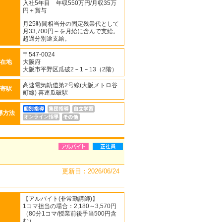
入社5年目 年収550万円/月収35万
円＋賞与
月25時間相当分の固定残業代として
月33,700円～を月給に含んで支給。
超過分別途支給。
〒547-0024
在地
大阪府
大阪市平野区瓜破2－1－13（2階）
高速電気軌道第2号線(大阪メトロ谷
寄駅
町線) 喜連瓜破駅
導方法
オンライン指導
更新日：2026/06/24
【アルバイト(非常勤講師)】
1コマ担当の場合：2,180～3,570円
（80分1コマ/授業前後手当500円含
む）