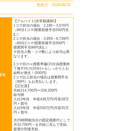
更新日：2026/06/24
【アルバイト(非常勤講師)】
1コマ担当の場合：2,180～3,570円
（80分1コマ/授業前後手当500円含
む）
2コマ担当の場合：3,959～6,739円
（80分2コマ/授業前後手当500円・
授業間手当99円含む）
※担当人数・コマ数により給与は異
なります。
1コマ目の≪授業準備(15分)&授業終
了後片付け(10分)≫もしっかりとお
給料が発生！(500円)
給与
2コマ以上担当の場合は授業間手当
（99円）もお支払いします。
【正社員】
月給214,700円〜339,200円
給与例
入社3年目 年収436万円/月収28万
円＋賞与
入社5年目 年収550万円/月収35万
円＋賞与
月25時間相当分の固定残業代として
月33,700円～を月給に含んで支給。
超過分別途支給。