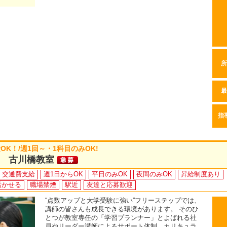
所
最
指
K！/週1回～・1科目のみOK!
 古川橋教室
交通費支給
週1日からOK
平日のみOK
夜間のみOK
昇給制度あり
活かせる
職場禁煙
駅近
友達と応募歓迎
“点数アップと大学受験に強い”フリーステップでは、
講師の皆さんも成長できる環境があります。 そのひ
とつが教室専任の「学習プランナー」とよばれる社
員やリーダー講師によるサポート体制。カリキュラ