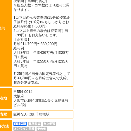
授業間手当99円含む）
※担当人数・コマ数により給与は異
なります。
1コマ目の≪授業準備(15分)&授業終
了後片付け(10分)≫もしっかりとお
給料が発生！(500円)
給与
2コマ以上担当の場合は授業間手当
（99円）もお支払いします。
【正社員】
月給214,700円〜339,200円
給与例
入社3年目 年収436万円/月収28万
円＋賞与
入社5年目 年収550万円/月収35万
円＋賞与
月25時間相当分の固定残業代として
月33,700円～を月給に含んで支給。
超過分別途支給。
〒554-0014
大阪府
在地
大阪市此花区四貫島1-5-6 児島建設
ビル3階
寄駅
阪神なんば線 千鳥橋駅
導方法
オンライン指導