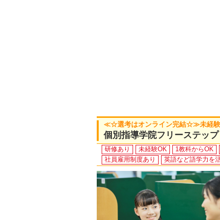
≪☆選考はオンライン完結☆≫未経験O
個別指導学院フリーステップ
研修あり
未経験OK
1教科からOK
社員雇用制度あり
英語など語学力を