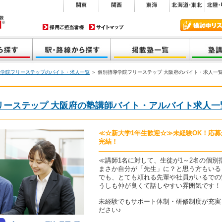
導学院フリーステップのバイト・求人一覧
＞ 個別指導学院フリーステップ 大阪府のバイト・求人一
リーステップ 大阪府の塾講師バイト・アルバイト求人一
≪☆新大学1年生歓迎☆≫未経験OK！応
完結！
≪講師1名に対して、生徒が1～2名の個別
まさか自分が「先生」に？と思う方もいる
でも、とても頼れる先輩や社員がいるでの
うしも仲が良くて話しやすい雰囲気です！
未経験でもサポート体制・研修制度が充実
ださい♪