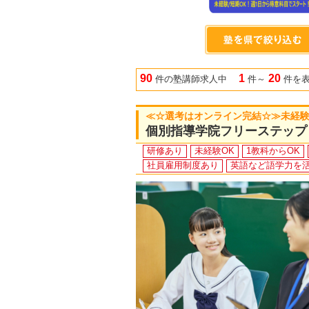
90
1
20
件の塾講師求人中
件～
件を
≪☆選考はオンライン完結☆≫未経験O
個別指導学院フリーステップ
研修あり
未経験OK
1教科からOK
社員雇用制度あり
英語など語学力を