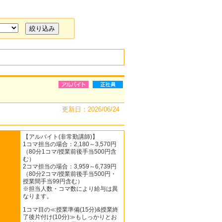
更新日：2026/06/24
【アルバイト(非常勤講師)】
1コマ担当の場合：2,180～3,570円
（80分1コマ/授業前後手当500円含
む）
2コマ担当の場合：3,959～6,739円
（80分2コマ/授業前後手当500円・
授業間手当99円含む）
※担当人数・コマ数により給与は異
なります。
1コマ目の≪授業準備(15分)&授業終
了後片付け(10分)≫もしっかりとお