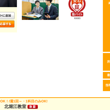
所
最
指
K！/週1回～・1科目のみOK!
 北堀江教室