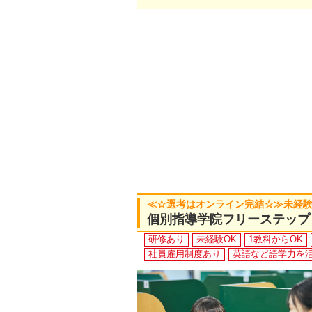
≪☆選考はオンライン完結☆≫未経験O
個別指導学院フリーステップ
研修あり
未経験OK
1教科からOK
社員雇用制度あり
英語など語学力を