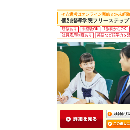
≪☆選考はオンライン完結☆≫未経験O
個別指導学院フリーステップ
研修あり
未経験OK
1教科からOK
社員雇用制度あり
英語など語学力を