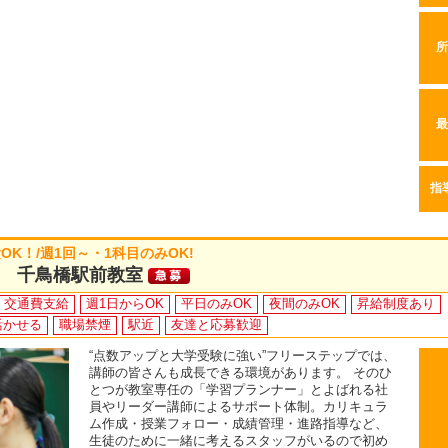
所
最
指
K！/週1回～・1科目のみOK!
 千鳥橋駅前教室
交通費支給
週1日からOK
平日のみOK
夜間のみOK
昇給制度あり
活かせる
職場禁煙
駅近
友達と応募歓迎
“点数アップと大学受験に強い”フリーステップでは、
講師の皆さんも成長できる環境があります。 そのひ
とつが教室専任の「学習プランナー」とよばれる社
員やリーダー講師によるサポート体制。カリキュラ
ム作成・授業フォロー・成績管理・進路指導など、
生徒のために一緒に考えるスタッフがいるので初め