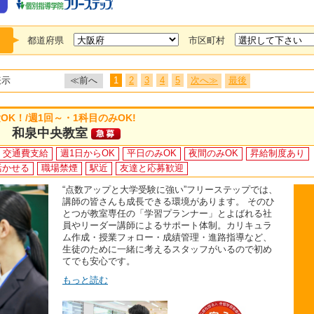
都道府県
市区町村
表示
≪前へ
1
2
3
4
5
次へ≫
最後
K！/週1回～・1科目のみOK!
 和泉中央教室
交通費支給
週1日からOK
平日のみOK
夜間のみOK
昇給制度あり
活かせる
職場禁煙
駅近
友達と応募歓迎
“点数アップと大学受験に強い”フリーステップでは、
講師の皆さんも成長できる環境があります。 そのひ
とつが教室専任の「学習プランナー」とよばれる社
員やリーダー講師によるサポート体制。カリキュラ
ム作成・授業フォロー・成績管理・進路指導など、
生徒のために一緒に考えるスタッフがいるので初め
てでも安心です。
もっと読む