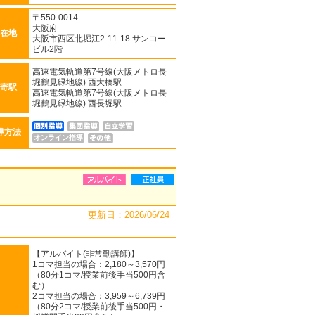
〒550-0014
大阪府
在地
大阪市西区北堀江2-11-18 サンコー
ビル2階
高速電気軌道第7号線(大阪メトロ長
堀鶴見緑地線) 西大橋駅
寄駅
高速電気軌道第7号線(大阪メトロ長
堀鶴見緑地線) 西長堀駅
導方法
オンライン指導
更新日：2026/06/24
【アルバイト(非常勤講師)】
1コマ担当の場合：2,180～3,570円
（80分1コマ/授業前後手当500円含
む）
2コマ担当の場合：3,959～6,739円
（80分2コマ/授業前後手当500円・