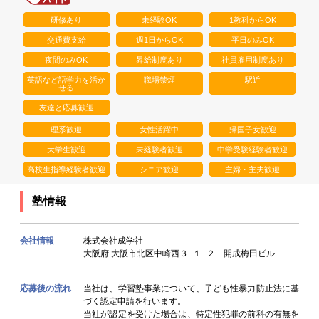
研修あり
未経験OK
1教科からOK
交通費支給
週1日からOK
平日のみOK
夜間のみOK
昇給制度あり
社員雇用制度あり
英語など語学力を活か
職場禁煙
駅近
せる
友達と応募歓迎
理系歓迎
女性活躍中
帰国子女歓迎
大学生歓迎
未経験者歓迎
中学受験経験者歓迎
高校生指導経験者歓迎
シニア歓迎
主婦・主夫歓迎
塾情報
会社情報
株式会社成学社
大阪府 大阪市北区中崎西３−１−２ 開成梅田ビル
応募後の流れ
当社は、学習塾事業について、子ども性暴力防止法に基
づく認定申請を行います。
当社が認定を受けた場合は、特定性犯罪の前科の有無を