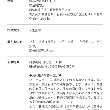
待遇
給与改定 年1回あり。
交通費支給
研修制度充実 正社員登用あり
友人紹介制度あり（お祝い金支給／規定あり）※募集
企業からの支給
指導方法
個別指導
教える生徒
小学生指導（補習）, 小学生指導（中学受験）, 中学生
指導,
高校生指導, 浪人生
研修制度
研修期間（目安）：16回
研修時の給与：1授業80分1,580円
◆契約後の研修も充実◆
フリーステップの講師としての振る舞いや指導の際の
注意点、生徒管理の方法を指導します。さらに、生徒
のやる気の引き出し方、生徒の目が輝くようなわかり
やすい授業の方法、成績を上げるためのノウハウを徹
底的に研修します。初めて塾講師を検討している方に
も安心の研修制度が揃っています。
また、各地域の講師が揃う講師研修会は5月に開催さ