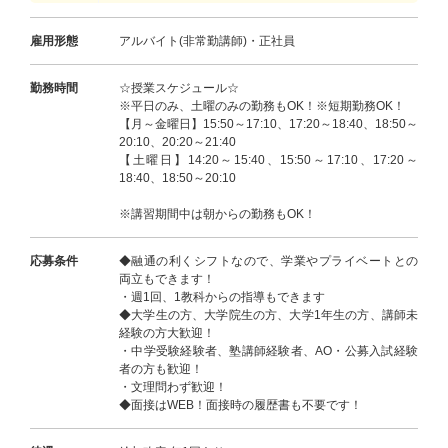
雇用形態
アルバイト(非常勤講師)・正社員
勤務時間
☆授業スケジュール☆
※平日のみ、土曜のみの勤務もOK！※短期勤務OK！
【月～金曜日】15:50～17:10、17:20～18:40、18:50～
20:10、20:20～21:40
【土曜日】14:20～15:40、15:50～17:10、17:20～
18:40、18:50～20:10
※講習期間中は朝からの勤務もOK！
応募条件
◆融通の利くシフトなので、学業やプライベートとの
両立もできます！
・週1回、1教科からの指導もできます
◆大学生の方、大学院生の方、大学1年生の方、講師未
経験の方大歓迎！
・中学受験経験者、塾講師経験者、AO・公募入試経験
者の方も歓迎！
・文理問わず歓迎！
◆面接はWEB！面接時の履歴書も不要です！