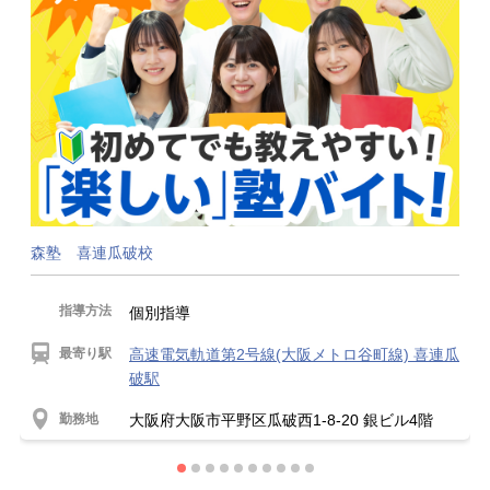
森塾 喜連瓜破校
指導方法
個別指導
最寄り駅
高速電気軌道第2号線(大阪メトロ谷町線) 喜連瓜
破駅
勤務地
大阪府大阪市平野区瓜破西1-8-20 銀ビル4階