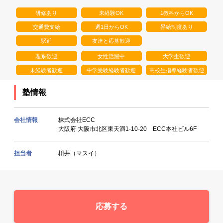
研修あり
未経験OK
1教科からOK
交通費支給
週1日からOK
昇給制度あり
駅近
友達と応募歓迎
理系歓迎
女性活躍中
大学生歓迎
未経験者歓迎
中学受験経験者歓迎
高校生指導経験者歓迎
塾情報
会社情報
株式会社ECC
大阪府 大阪市北区東天満1-10-20 ECC本社ビル6F
担当者
枡井（マスイ）
応募する