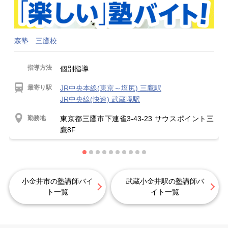
森塾 三鷹校
指導方法
個別指導
最寄り駅
JR中央本線(東京～塩尻) 三鷹駅
JR中央線(快速) 武蔵境駅
勤務地
東京都三鷹市下連雀3-43-23 サウスポイント三
鷹8F
小金井市の塾講師バイ
武蔵小金井駅の塾講師バ
ト一覧
イト一覧