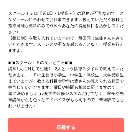
スクールＩＥは【週1日・1授業～】の勤務が可能なので、ス
ケジュールに合わせてお仕事できます。教えていただく教科も
指導可能な教科のみでＯＫ☆あなたの得意科目を活かしてくだ
さい♪
【担任制】を取り入れていますので、毎回同じ生徒さんをみて
いただきます。ストレスや不安を感じることなく、授業を行え
ますよ。
■□■スクールＩＥの良いところ■□■
講師1人に対して生徒1～2人という指導スタイルで教えていた
だきます。ＩＥの生徒は小学生・中学生・高校生・大学受験生
までいますが、教える科目や学年は皆さんの教えられる範囲で
担当していただきます。曜日や時間も相談に応じますので、一
緒に決めましょう♪充実の研修システムだけでなく、室長や先
輩講師からも色々なアドバイスがもらえるので、未経験でも心
配いりません♪
応募する