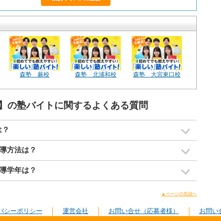
森塾 蕨校
森塾 北浦和校
森塾 大宮東口校
】の塾バイトに関するよくある質問
は？
導方法は？
導学年は？
▲ページの先頭へ
バシーポリシー
運営会社
お問い合せ（応募者様）
お問い