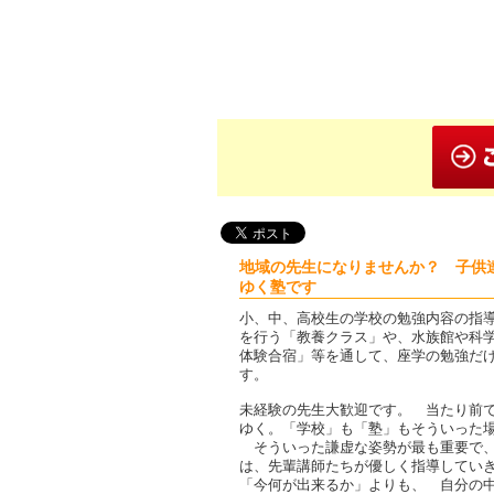
地域の先生になりませんか？ 子供
ゆく塾です
小、中、高校生の学校の勉強内容の指
を行う「教養クラス」や、水族館や科
体験合宿」等を通して、座学の勉強だ
す。
未経験の先生大歓迎です。 当たり前
ゆく。「学校」も「塾」もそういった
そういった謙虚な姿勢が最も重要で、
は、先輩講師たちが優しく指導してい
「今何が出来るか」よりも、 自分の