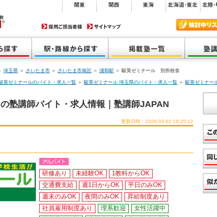
＞
埼玉県
＞
さいたま市
＞
さいたま市南区
＞
浦和駅
＞ 駿英ゼミナール 別所校舎
駿英ゼミナールのバイト・求人一覧
＞
駿英ゼミナール 埼玉県のバイト・求人一覧
＞
駿英ゼミナー
の塾講師バイト・求人情報｜塾講師JAPAN
更新日時：2026-02-02 18:25:12
研修あり
未経験OK
1教科からOK
交通費支給
週1日からOK
平日のみOK
週末のみOK
夜間のみOK
昇給制度あり
社員雇用制度あり
理系歓迎
女性活躍中