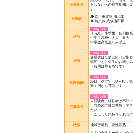
研修制度
トしながらの授業期間が１
す。
JR京浜東北線 浦和駅
最寄駅
JR埼京線 武蔵浦和駅
【時給】小学生、個別授業1
給与
中学生高校生３人～５人 1
中学生高校生６人以上 2
交通費は全額支給（定期券
待遇
季節ごとに先生のお楽しみ
（費用は塾もちです）
終日 夕方5：00～10：
勤務時間
週１回から可能です
未経験者、経験者は不問で
当塾の方針に共感 でき
応募条件
たい！
こうした気持ちがある方
特徴
地域密着塾、個性派塾
月１の全体ミーティングの