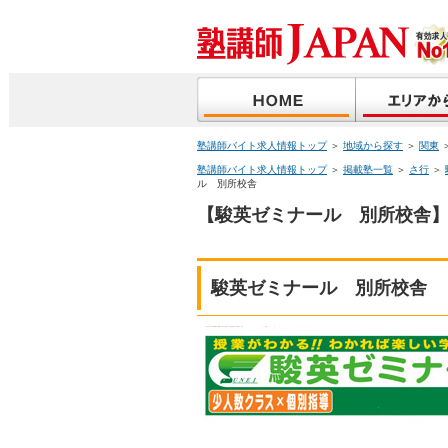
塾講師バイト求人情報トップ
＞
地域から探す
＞
関東
塾講師バイト求人情報トップ
＞
掲載塾一覧
＞
さ行
＞
ル 別所校舎
【駿英ゼミナール 別所校舎】
駿英ゼミナール 別所校舎