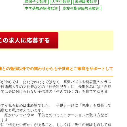
帰国子女歓迎
大学生歓迎
未経験者歓迎
中学受験経験者歓迎
高校生指導経験者歓迎
達との勉強以外での関わりからも子供達とご家庭をサポートして
導が中心です。ただそれだけではなく、算数パズルや発表型のクラス
学技術館大学の文化祭などの「社会科見学」に 長期休みには「自然
けでは身に付けられない子供達の「生きてゆく力」を育ててゆきま
ですが私も初めは未経験でした。 子供と一緒に「先生」も成長して
場所だと私は考えています。
 細かいノウハウや 子供とのコミュニケーションの取り方など
きます。
中に「伝えたい何か」があること、もしくは「先生の経験を通して成