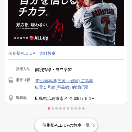
個別塾ALL-UP 大町教室
指導方法
個別指導・自立学習
最寄り駅
JR山陽本線(三原～岩国) 広島駅
広電１号線(宇品線) 的場町駅
勤務地
広島県広島市南区 金屋町7-5-1F
個別塾ALL-UPの教室一覧