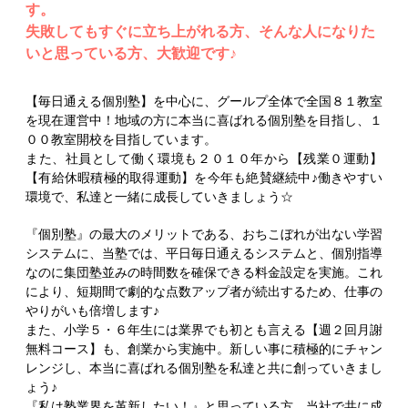
す。
失敗してもすぐに立ち上がれる方、そんな人になりた
いと思っている方、大歓迎です♪
【毎日通える個別塾】を中心に、グールプ全体で全国８１教室
を現在運営中！地域の方に本当に喜ばれる個別塾を目指し、１
００教室開校を目指しています。
また、社員として働く環境も２０１０年から【残業０運動】
【有給休暇積極的取得運動】を今年も絶賛継続中♪働きやすい
環境で、私達と一緒に成長していきましょう☆
『個別塾』の最大のメリットである、おちこぼれが出ない学習
システムに、当塾では、平日毎日通えるシステムと、個別指導
なのに集団塾並みの時間数を確保できる料金設定を実施。これ
により、短期間で劇的な点数アップ者が続出するため、仕事の
やりがいも倍増します♪
また、小学５・６年生には業界でも初とも言える【週２回月謝
無料コース】も、創業から実施中。新しい事に積極的にチャン
レンジし、本当に喜ばれる個別塾を私達と共に創っていきまし
ょう♪
『私は塾業界を革新したい！』と思っている方、当社で共に成