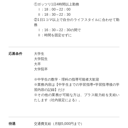
①ガッツリ1日4時間以上勤務
Ⅰ：18：00～22：00
Ⅱ：18：30～22：30
②1日1コマ以上で自分のライフスタイルに合わせて勤
務
Ⅰ：16：30～22：30の間で
Ⅱ：時間を固定せずに
応募条件
大学生
大学院生
大卒
大学院卒
※中学生の数学・理科の指導可能者大歓迎
※業務内容は【中学生までの学習指導+学習指導後の学
習内容の記録】だけ
※その他の業務が可能な方は、プラス能力給を支給い
たします（社内規定による）。
待遇
交通費支給（月額5,000円まで）