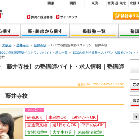
＞
大阪府
＞
藤井寺市
＞
藤井寺駅
＞ ECCの個別指導塾ベストワン 藤井寺校
ECCの個別指導塾ベストワンのバイト・求人一覧
＞
ECCの個別指導塾ベストワン 大阪府のバイト
寺校
ン 藤井寺校】の塾講師バイト・求人情報｜塾講師
更新日時：2016-04-25 13:25:52
ン 藤井寺校
研修あり
未経験OK
1教科からOK
交通費支給
週1日からOK
平日のみOK
女性活躍中
大学生歓迎
未経験者歓迎