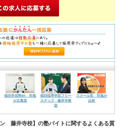
個別学習塾en 羽曳
個別指導学院フリー
スクールIE 羽曳が
が丘教室
ステップ 藤井寺教
丘校
室
ワン 藤井寺校】の塾バイトに関するよくある質