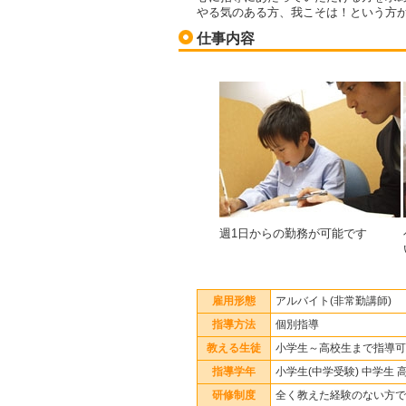
やる気のある方、我こそは！という方
仕事内容
週1日からの勤務が可能です
雇用形態
アルバイト(非常勤講師)
指導方法
個別指導
教える生徒
小学生～高校生まで指導可
指導学年
小学生(中学受験) 中学生 
研修制度
全く教えた経験のない方で