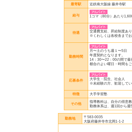
最寄駅
近鉄南大阪線 藤井寺駅
給与
1コマ（80分）あたり1,60
交通費支給、昇給制度あり
待遇
※くわしくは各校舎までお
月〜土のうち週１〜5日
年度契約となります。
勤務時間
14：30〜22：00の間で
都合のよい曜日・時間をご
大学生・院生、社会人
応募条件
※未経験の方、歓迎してい
特徴
大手学習塾
指導教科は、自分の得意教
その他
勤務体系は、週1回から週
〒583-0035
勤務地
大阪府藤井寺市北岡1-1-2