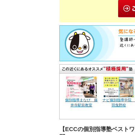
個別指導まなび 藤
ナビ個別指導学院
井寺駅前教室
羽曳野校
【ECCの個別指導塾ベスト