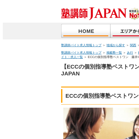
塾講師バイト求人情報トップ
＞
地域から探す
＞
関西
塾講師バイト求人情報トップ
＞
掲載塾一覧
＞
あ行
＞
イト・求人一覧
＞ ECCの個別指導塾ベストワン 藤井
【ECCの個別指導塾ベストワ
JAPAN
ECCの個別指導塾ベストワ