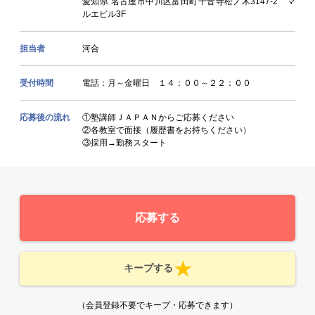
愛知県 名古屋市中川区富田町千音寺松ノ木3147-2 マ
ルエビル3F
担当者
河合
受付時間
電話：月～金曜日 １４：００～２２：００
応募後の流れ
①塾講師ＪＡＰＡＮからご応募ください
②各教室で面接（履歴書をお持ちください）
③採用→勤務スタート
応募する
キープする
（会員登録不要でキープ・応募できます）