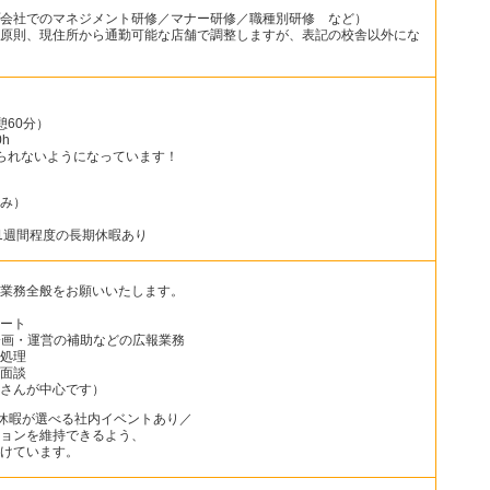
会社でのマネジメント研修／マナー研修／職種別研修 など）
原則、現住所から通勤可能な店舗で調整しますが、表記の校舎以外にな
憩60分）
h
られないようになっています！
み）
1週間程度の長期休暇あり
業務全般をお願いいたします。
ート
企画・運営の補助などの広報業務
処理
面談
さんが中心です）
の休暇が選べる社内イベントあり／
ョンを維持できるよう、
けています。