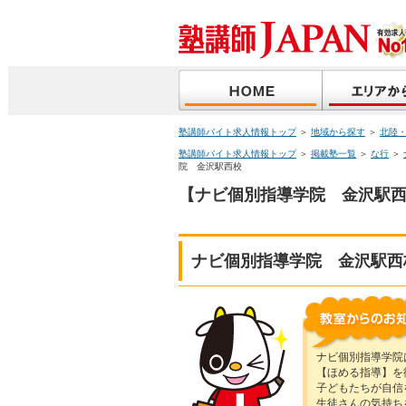
塾講師バイト求人情報トップ
＞
地域から探す
＞
北陸
塾講師バイト求人情報トップ
＞
掲載塾一覧
＞
な行
＞
院 金沢駅西校
【ナビ個別指導学院 金沢駅西
ナビ個別指導学院 金沢駅西
ナビ個別指導学院
【ほめる指導】を
子どもたちが自信
生徒さんの気持ち