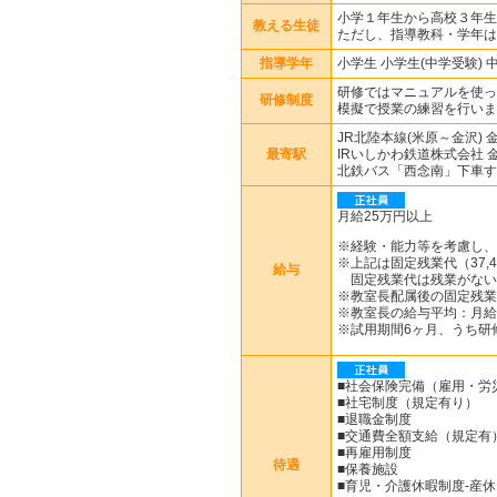
小学１年生から高校３年生
教える生徒
ただし、指導教科・学年は
指導学年
小学生 小学生(中学受験) 
研修ではマニュアルを使っ
研修制度
模擬で授業の練習を行いま
JR北陸本線(米原～金沢) 
最寄駅
IRいしかわ鉄道株式会社 
北鉄バス「西念南」下車す
月給25万円以上
※経験・能力等を考慮し、
※上記は固定残業代（37,4
給与
固定残業代は残業がない
※教室長配属後の固定残業
※教室長の給与平均：月給3
※試用期間6ヶ月、うち研
■社会保険完備（雇用・労
■社宅制度（規定有り）
■退職金制度
■交通費全額支給（規定有
■再雇用制度
待遇
■保養施設
■育児・介護休暇制度-産