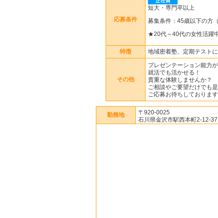
短大・専門卒以上
応募条件
募集条件：45歳以下の方
★20代～40代の女性活躍
特徴
地域密着塾、定期テストに
プレゼンテーション能力が
就活でも活かせる！
その他
貴重な体験しませんか？
ご相談やご要望だけでも是
ご応募お待ちしております
〒920-0025
勤務地
石川県金沢市駅西本町2-12-37