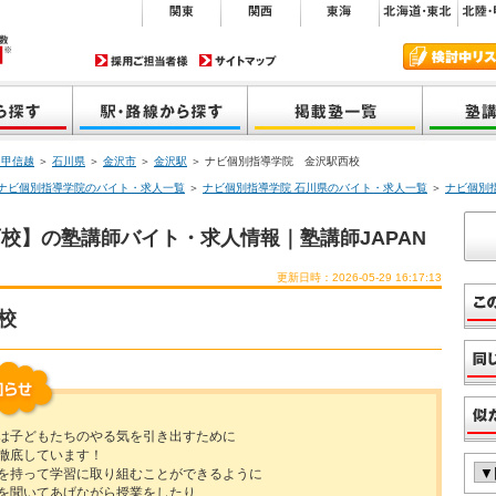
・甲信越
＞
石川県
＞
金沢市
＞
金沢駅
＞ ナビ個別指導学院 金沢駅西校
ナビ個別指導学院のバイト・求人一覧
＞
ナビ個別指導学院 石川県のバイト・求人一覧
＞
ナビ個別
校】の塾講師バイト・求人情報｜塾講師JAPAN
更新日時：2026-05-29 16:17:13
校
は子どもたちのやる気を引き出すために
徹底しています！
を持って学習に取り組むことができるように
を聞いてあげながら授業をしたり、