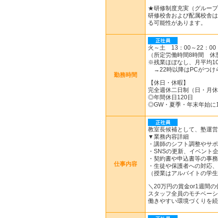
★研修制度充実（グループ
研修校舎および配属校舎は
る可能性があります。
火～土 13：00～22：00
（所定労働時間8時間 休
※残業ほぼなし、月平均10
→22時以降はPCがつけ
勤務時間
【休日・休暇】
完全週休二日制（日・月休
◎年間休日120日
◎GW・夏季・年末年始に
教室長候補として、塾運営
▼業務内容詳細
・講師のシフト調整やサポ
・SNSの更新、イベント
・契約書や申込書等の事務
仕事内容
・生徒や保護者への対応、
（授業はアルバイトの学生
＼20万円の賞金or1週間
スタッフ全員のモチベーシ
働きやすい環境づくりを続