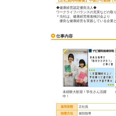
【正社員同時募集】午後から勤務で
◆健康経営認定優良法人◆
ワークライフバランスの充実などの取
＊当社は、健康経営推進検討会より
優良な健康経営を実践している企業と
仕事内容
未経験大歓迎！学生さん活躍
中！
雇用形態
正社員
指導方法
個別指導