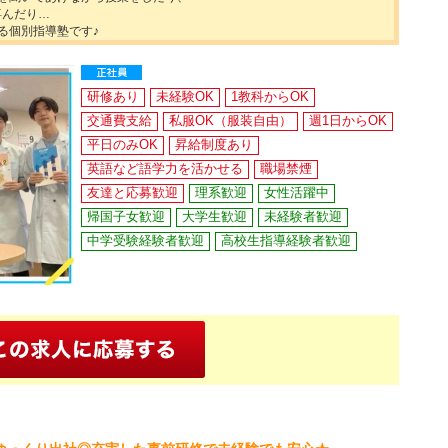
喜んだり…
る個別指導塾です♪
研修あり
未経験OK
1教科からOK
交通費支給
私服OK（服装自由）
週1日からOK
平日のみOK
昇給制度あり
英語など語学力を活かせる
職場禁煙
友達と応募歓迎
理系歓迎
女性活躍中
帰国子女歓迎
大学生歓迎
未経験者歓迎
中学受験経験者歓迎
高校生指導経験者歓迎