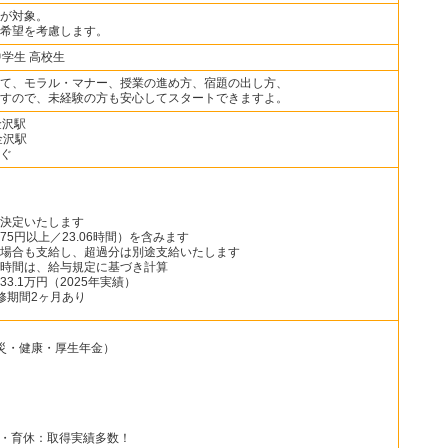
が対象。
希望を考慮します。
中学生 高校生
て、モラル・マナー、授業の進め方、宿題の出し方、
すので、未経験の方も安心してスタートできますよ。
金沢駅
金沢駅
ぐ
決定いたします
75円以上／23.06時間）を含みます
場合も支給し、超過分は別途支給いたします
時間は、給与規定に基づき計算
3.1万円（2025年実績）
修期間2ヶ月あり
災・健康・厚生年金）
）
休・育休：取得実績多数！