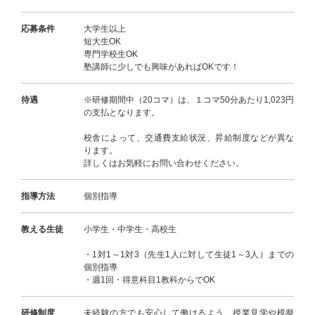
応募条件
大学生以上
短大生OK
専門学校生OK
塾講師に少しでも興味があればOKです！
待遇
※研修期間中（20コマ）は、１コマ50分あたり1,023円
の支払となります。
校舎によって、交通費支給状況、昇給制度などが異な
ります。
詳しくはお気軽にお問い合わせください。
指導方法
個別指導
教える生徒
小学生・中学生・高校生
・1対1～1対3（先生1人に対して生徒1～3人）までの
個別指導
・週1回・得意科目1教科からでOK
研修制度
未経験の方でも安心して働けるよう、授業見学や模擬