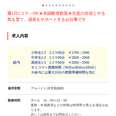
週1日1コマ～OK★未経験者歓迎★生徒の自信とやる
気を育て、成長をサポートするお仕事です
求人内容
小学生1:3 1コマ80分 ￥1700～1940
中学生1:3 1コマ80分 ￥1828～2068
給与
高校生1:3 1コマ80分 ￥2260～2500
※１コマ＝授業時間（50分or80分or100分）
※給与には最大10分の授業準備時間を含む
雇用形態
アルバイト(非常勤講師)
勤務時間
月〜土 16：00〜22：00
夏期・冬期講習などの時期は時間帯が異なる場合があ
ります。
詳しくは校舎までお問合せください。