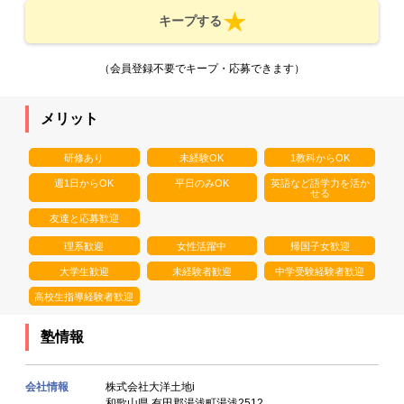
キープする
（会員登録不要でキープ・応募できます）
メリット
研修あり
未経験OK
1教科からOK
週1日からOK
平日のみOK
英語など語学力を活か
せる
友達と応募歓迎
理系歓迎
女性活躍中
帰国子女歓迎
大学生歓迎
未経験者歓迎
中学受験経験者歓迎
高校生指導経験者歓迎
塾情報
会社情報
株式会社大洋土地i
和歌山県 有田郡湯浅町湯浅2512