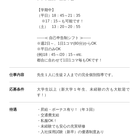
【学期中】
（平日）18：45～21：35
※17：15～も可能です！
（土） 13：20～20：55
------≪ 自己申告制シフト ≫------
※週2日～、1日1コマ(80分)からOK
※平日のみOK
(例)18：45～/20：15～etc.
都合に合わせて1日1コマ毎もOKです！
仕事内容
先生１人に生徒２人までの完全個別指導です。
応募条件
大学生以上（新大学１年生、未経験の方も大歓迎で
す！）
待遇
・昇給・ボーナス有り！（年３回）
・交通費支給
・私服OK！
・未経験でも安心の充実研修
・入社採用試験（新卒）の優遇制度あり