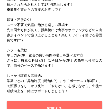
採用されたらお礼として1万円進呈します！
※募集企業からの直接のお渡しです
駅近・私服OK！
スーツ不要で気軽に働ける楽しい職場★
先生同士も仲が良く、授業後には食事やボウリングなどの自由
参加イベントで盛り上がることも！楽しくワイワイ働ける雰囲
気です(^^)
シフトも柔軟！
平日のみOK、都合の良い時間や曜日を選べます◎
さらに、得意な科目だけ（1科目からOK）の指導も可能なの
で、自分のペースで働けます！
しっかり評価＆高待遇♪
学期ごとの「昇給制度（時給UP）」や「ボーナス（年3回）」
で頑張りをしっかり反映！「やりがい」を感じながら、生徒の
成績向上を一緒にサポートしましょう！
応募する