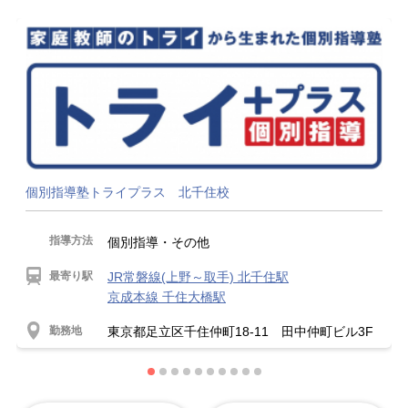
個別指導塾トライプラス 北千住校
指導方法
個別指導・その他
最寄り駅
JR常磐線(上野～取手) 北千住駅
京成本線 千住大橋駅
勤務地
東京都足立区千住仲町18-11 田中仲町ビル3F