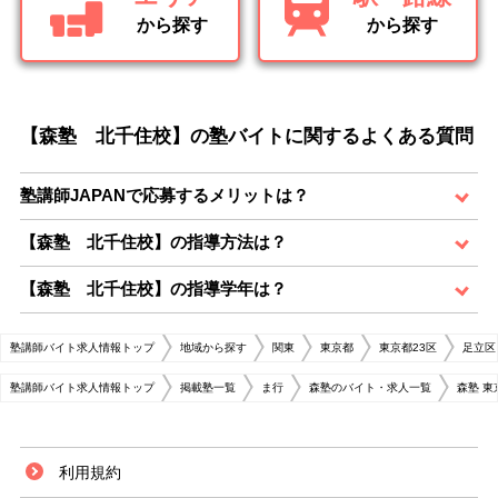
から探す
から探す
【森塾 北千住校】の塾バイトに関するよくある質問
塾講師JAPANで応募するメリットは？
【森塾 北千住校】の指導方法は？
【森塾 北千住校】の指導学年は？
塾講師バイト求人情報トップ
地域から探す
関東
東京都
東京都23区
足立区
塾講師バイト求人情報トップ
掲載塾一覧
ま行
森塾のバイト・求人一覧
森塾 
利用規約