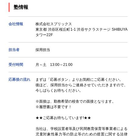
塾情報
会社情報
株式会社スプリックス
東京都 渋谷区桜丘町1-1 渋谷サクラステージ SHIBUYA
タワー22F
担当者
採用担当
受付時間
月～土 13:00～21:00
応募後の流れ
まずは「応募ボタン」よりお気軽にご応募ください。
後ほど、採用担当からご連絡させていただきますので、
今しばらくお待ちください。
※面接は、勤務希望の校舎での面接となります。
※履歴書は不要です！
★★ご応募お待ちしています!★★
当社は、学校設置者等及び民間教育保育等事業者による
児童対象性暴力等の防止等のための措置に関する法律