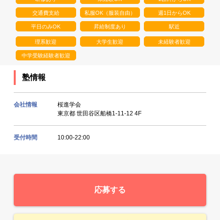
交通費支給
私服OK（服装自由）
週1日からOK
平日のみOK
昇給制度あり
駅近
理系歓迎
大学生歓迎
未経験者歓迎
中学受験経験者歓迎
塾情報
会社情報
桜進学会
東京都 世田谷区船橋1‐11‐12 4F
受付時間
10:00-22:00
応募する